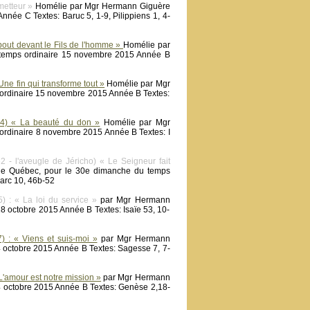
metteur »
Homélie par Mgr Hermann Giguère
née C Textes: Baruc 5, 1-9, Pilippiens 1, 4-
out devant le Fils de l'homme »
Homélie par
 temps ordinaire 15 novembre 2015 Année B
e fin qui transforme tout »
Homélie par Mgr
ordinaire 15 novembre 2015 Année B Textes:
44) « La beauté du don »
Homélie par Mgr
ordinaire 8 novembre 2015 Année B Textes: I
- l'aveugle de Jéricho) « Le Seigneur fait
de Québec, pour le 30e dimanche du temps
Marc 10, 46b-52
 : « La loi du service »
par Mgr Hermann
8 octobre 2015 Année B Textes: Isaïe 53, 10-
 : « Viens et suis-moi »
par Mgr Hermann
 octobre 2015 Année B Textes: Sagesse 7, 7-
L'amour est notre mission »
par Mgr Hermann
4 octobre 2015 Année B Textes: Genèse 2,18-