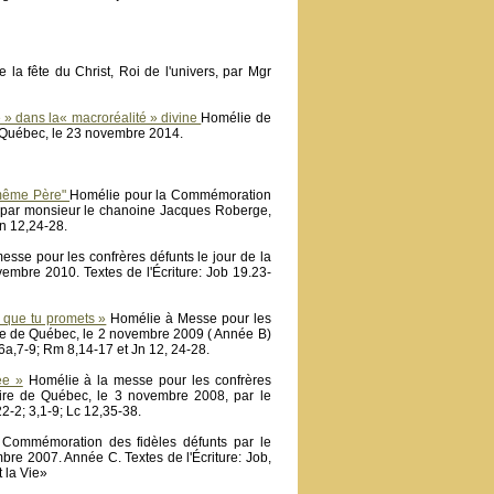
 la fête du Christ, Roi de l'univers, par Mgr
té » dans la« macroréalité » divine
Homélie de
e Québec, le 23 novembre 2014.
n même Père"
Homélie pour la Commémoration
, par monsieur le chanoine Jacques Roberge,
an 12,24-28.
sse pour les confrères défunts le jour de la
mbre 2010. Textes de l'Écriture: Job 19.23-
r que tu promets »
Homélie à Messe pour les
ire de Québec, le 2 novembre 2009 ( Année B)
,6a,7-9; Rm 8,14-17 et Jn 12, 24-28.
ée »
Homélie à la messe pour les confrères
ire de Québec, le 3 novembre 2008, par le
2-2; 3,1-9; Lc 12,35-38.
Commémoration des fidèles défunts par le
e 2007. Année C. Textes de l'Écriture: Job,
 la Vie»