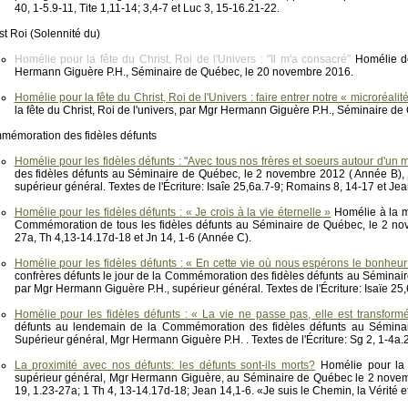
40, 1-5.9-11, Tite 1,11-14; 3,4-7 et Luc 3, 15-16.21-22.
st Roi (Solennité du)
Homélie pour la fête du Christ, Roi de l'Univers : "Il m'a consacré"
Homélie de
Hermann Giguère P.H., Séminaire de Québec, le 20 novembre 2016.
Homélie pour la fête du Christ, Roi de l'Univers : faire entrer notre « microréali
la fête du Christ, Roi de l'univers, par Mgr Hermann Giguère P.H., Séminaire d
émoration des fidèles défunts
Homélie pour les fidèles défunts : "Avec tous nos frères et soeurs autour d'u
des fidèles défunts au Séminaire de Québec, le 2 novembre 2012 ( Année B)
supérieur général. Textes de l'Écriture: Isaîe 25,6a.7-9; Romains 8, 14-17 et Je
Homélie pour les fidèles défunts : « Je crois à la vie éternelle »
Homélie à la me
Commémoration de tous les fidèles défunts au Séminaire de Québec, le 2 nove
27a, Th 4,13-14.17d-18 et Jn 14, 1-6 (Année C).
Homélie pour les fidèles défunts : « En cette vie où nous espérons le bonheu
confrères défunts le jour de la Commémoration des fidèles défunts au Sémina
par Mgr Hermann Giguère P.H., supérieur général. Textes de l'Écriture: Isaïe 25
Homélie pour les fidèles défunts : « La vie ne passe pas, elle est transform
défunts au lendemain de la Commémoration des fidèles défunts au Sémina
Supérieur général, Mgr Hermann Giguère P.H. . Textes de l'Écriture: Sg 2, 1-4a.2
La proximité avec nos défunts: les défunts sont-ils morts?
Homélie pour la 
supérieur général, Mgr Hermann Giguère, au Séminaire de Québec le 2 novembr
19, 1.23-27a; 1 Th 4, 13-14.17d-18; Jean 14,1-6. «Je suis le Chemin, la Vérité et