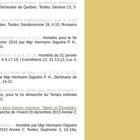
 sur le mont Thabor : lumière de l'Alliance »
Séminaire de Québec. Textes: Genèse 15, 5-
ers le Père miséricordieux » (Luc 4, 1-13)
ébec. Textes: Deutéronome 26, 4-10, Romains
culeuse » (Luc 5, 1-11)
Homélie pour le 5e
vrier 2016 par Mgr Hermann Giguère P. H.,
11.
 froid » (Luc 4, 21-30)
Homélie du 31 janvier
-5.17-19, I Corinthiens 12, 31-13,13, Luc 4,
 la Parole de Dieu » (Luc 1, 1-4; 4, 14-21)
ar Mgr Hermann Giguère P. H., Séminaire de
, 14-21.
mencement des signes que Jésus accomplit »
ec, pour le 2e dimanche du Temps ordinaie
11.
e deux futures mamans : Marie et Élisabeth»
manche de l'Avent 20 décembre 2015 Année C
attente »
Homélie par Mgr Hermann Giguère
2015 Année C Textes: Sophonie 3, 14-18a,