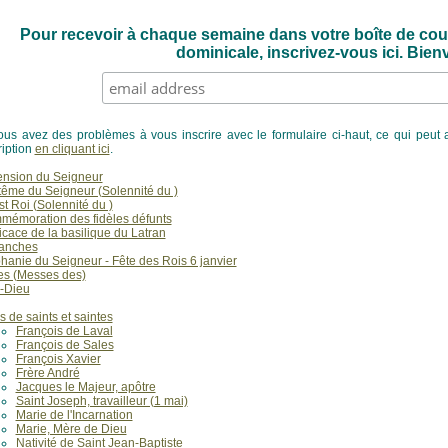
Pour recevoir à chaque semaine dans votre boîte de cour
dominicale, inscrivez-vous ici. Bie
ous avez des problèmes à vous inscrire avec le formulaire ci-haut, ce qui peut 
ription
en cliquant ici
.
nsion du Seigneur
ême du Seigneur (Solennité du )
st Roi (Solennité du )
émoration des fidèles défunts
cace de la basilique du Latran
anches
hanie du Seigneur - Fête des Rois 6 janvier
es (Messes des)
-Dieu
s de saints et saintes
François de Laval
François de Sales
François Xavier
Frère André
Jacques le Majeur, apôtre
Saint Joseph, travailleur (1 mai)
Marie de l'Incarnation
Marie, Mère de Dieu
Nativité de Saint Jean-Baptiste