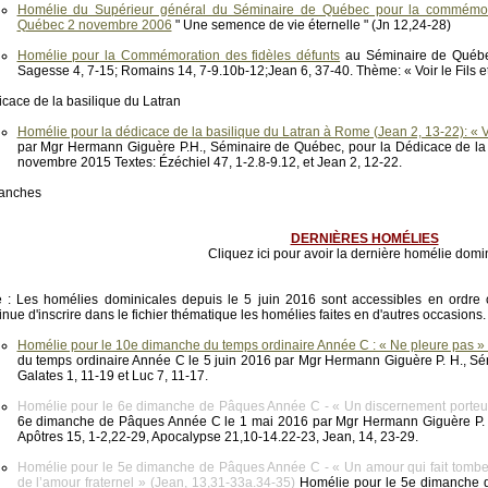
Homélie du Supérieur général du Séminaire de Québec pour la commémora
Québec 2 novembre 2006
" Une semence de vie éternelle " (Jn 12,24-28)
Homélie pour la Commémoration des fidèles défunts
au Séminaire de Québec
Sagesse 4, 7-15; Romains 14, 7-9.10b-12;Jean 6, 37-40. Thème: « Voir le Fils et 
cace de la basilique du Latran
Homélie pour la dédicace de la basilique du Latran à Rome (Jean 2, 13-22): « Vo
par Mgr Hermann Giguère P.H., Séminaire de Québec, pour la Dédicace de la
novembre 2015 Textes: Ézéchiel 47, 1-2.8-9.12, et Jean 2, 12-22.
anches
DERNIÈRES HOMÉLIES
Cliquez ici pour avoir la dernière homélie domi
 : Les homélies dominicales depuis le 5 juin 2016 sont accessibles en ordre
inue d'inscrire dans le fichier thématique les homélies faites en d'autres occasions.
Homélie pour le 10e dimanche du temps ordinaire Année C : « Ne pleure pas » 
du temps ordinaire Année C le 5 juin 2016 par Mgr Hermann Giguère P. H., Sém
Galates 1, 11-19 et Luc 7, 11-17.
Homélie pour le 6e dimanche de Pâques Année C - « Un discernement porteur
6e dimanche de Pâques Année C le 1 mai 2016 par Mgr Hermann Giguère P. H
Apôtres 15, 1-2,22-29, Apocalypse 21,10-14.22-23, Jean, 14, 23-29.
Homélie pour le 5e dimanche de Pâques Année C - « Un amour qui fait tomber
de l’amour fraternel » (Jean, 13,31-33a.34-35)
Homélie pour le 5e dimanche 