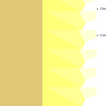
Chri
Comm