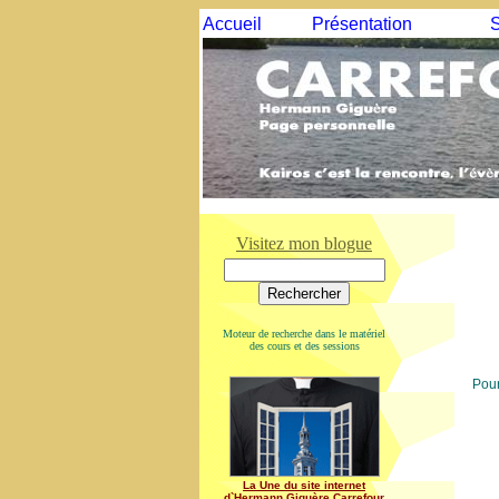
Accueil
Présentation
S
Visitez mon blogue
Moteur de recherche dans le matériel
des cours et des sessions
Pour
La Une du site internet
d`Hermann Giguère Carrefour