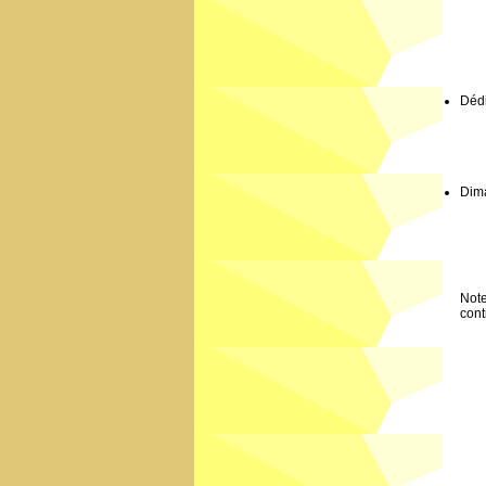
Dédi
Dim
Note
cont