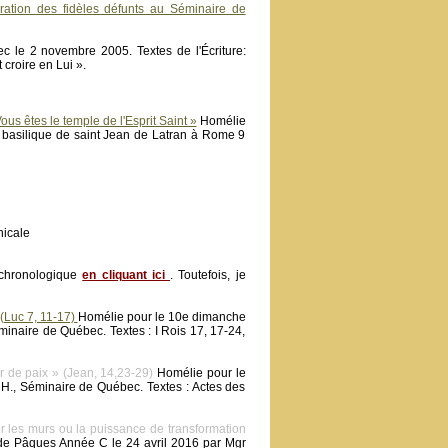
tion des fidèles défunts au Séminaire de
 le 2 novembre 2005. Textes de l'Écriture:
croire en Lui ».
us êtes le temple de l'Esprit Saint »
Homélie
 basilique de saint Jean de Latran à Rome 9
nicale
 chronologique
en cliquant ici
. Toutefois, je
(Luc 7, 11-17)
Homélie pour le 10e dimanche
inaire de Québec. Textes : I Rois 17, 17-24,
 de paix » (Jean, 14,23-29)
Homélie pour le
., Séminaire de Québec. Textes : Actes des
 les murs ou la puissance de transformation
de Pâques Année C le 24 avril 2016 par Mgr