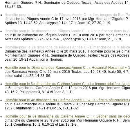
Hermann Giguère P. H., Séminaire de Québec. Textes : Actes des Apôtres 14,
33a.34-35.
Homélie pour le 4e dimanche de Pâques Année C - « Les images du Bon Pas
dimanche de Pâques Année C le 17 avril 2016 par Mgr Hermann Giguère P. H
Apôtres 13, 14.43-52, Apocalypse 9.14b-17 et Jean 10, 27-30, 1-19.
Homélie pour le 3e dimanche de Pâques Année C - « Une présence dans la vie 
pour le 3e dimanche de Pâques Année C le 10 avril 2016 par Mgr Hermann Gi
Actes des Apôtres 5, 27b-32.40b-41, Apocalypse 5,11-14 et Jean, 21, 1-19.
Homélie pour le 2e dimanche de Pâques Année C - Dimanche de la Misérico
Dimanche des Rameaux Année C le 20 mars 2016 THomélie pour le 2e diman
Mgr Hermann Giguère P. H., Séminaire de Québec. Textes : Actes des Apôtres 
Jean 20, 19-31 Apparition à Thomas.
Homélie pour le Dimanche des Rameaux Année C : « Hosanna! Hosanna! » (L
des Rameaux Année C le 20 mars 2016 Textes: Luc 19, 28-40, Isaïe 50, 4-7, P
selon saint Luc 22, 14-23, 56.
Homélie pour le 5e dimanche du Carême Année C : « La femme adultère : la pe
le 5e dimanche du Carême Année C le 13 mars 2016 par Mgr Hermann Giguère
43, 16-2, Philippiens 3, 8-14 et Jean 8, 1-11.
Homélie pour le 4e dimanche du Carême Année C : « Le Père miséricordieux et
pour le 4e dimanche du Carême le 6 mars 2016 par Mgr Hermann Giguère P. H.
12, 2 Corinthiens 5, 17-21 et Luc 15, 1-3.11-32.
Homélie pour le 3e dimanche du Carême Année C : « Bêcher sans se déco
dimanche du Carême le 28 février 2016 par Mgr Hermann Giguère P. H., Sémi
15, 1 Corinthiens 10, 1, 6.10-12 et Luc 13, 1-9.