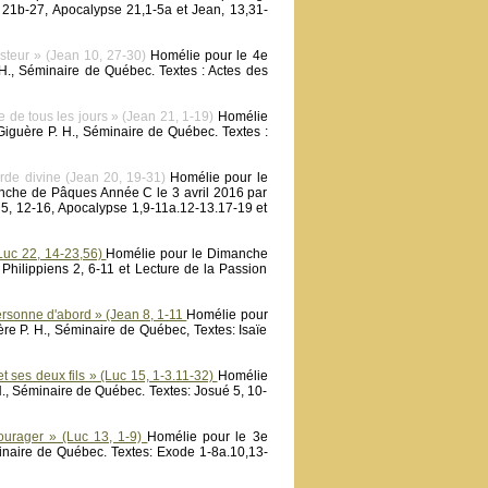
 21b-27, Apocalypse 21,1-5a et Jean, 13,31-
teur » (Jean 10, 27-30)
Homélie pour le 4e
., Séminaire de Québec. Textes : Actes des
de tous les jours » (Jean 21, 1-19)
Homélie
guère P. H., Séminaire de Québec. Textes :
rde divine (Jean 20, 19-31)
Homélie pour le
che de Pâques Année C le 3 avril 2016 par
5, 12-16, Apocalypse 1,9-11a.12-13.17-19 et
uc 22, 14-23,56)
Homélie pour le Dimanche
hilippiens 2, 6-11 et Lecture de la Passion
rsonne d'abord » (Jean 8, 1-11
Homélie pour
 P. H., Séminaire de Québec, Textes: Isaïe
 ses deux fils » (Luc 15, 1-3.11-32)
Homélie
, Séminaire de Québec. Textes: Josué 5, 10-
urager » (Luc 13, 1-9)
Homélie pour le 3e
naire de Québec. Textes: Exode 1-8a.10,13-