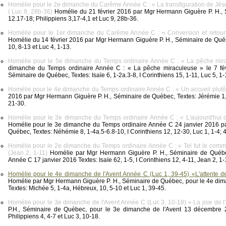
Homélie pour le 2e dimanche du Carême Année C : « La transfiguration de Jésus
( Luc 9, 28b-36)
Homélie du 21 février 2016 par Mgr Hermann Giguère P. H., 
12.17-18; Philippiens 3,17-4,1 et Luc 9, 28b-36.
Homélie pour le 1er dimanche du Carême Année C : « Conversion et retour v
Homélie du 14 février 2016 par Mgr Hermann Giguère P. H., Séminaire de Qu
10, 8-13 et Luc 4, 1-13.
Homélie pour le 5e dimanche du Temps ordinaire Année C : « La pêche mira
dimanche du Temps ordinaire Année C : « La pêche miraculeuse » le 7 fé
Séminaire de Québec, Textes: Isaïe 6, 1-2a.3-8, I Corinthiens 15, 1-11, Luc 5, 1-
Homélie pour le 4e dimanche du Temps ordinaire Année C : « Un accueil plutôt
2016 par Mgr Hermann Giguère P. H., Séminaire de Québec, Textes: Jérémie 1, 4
21-30.
Homélie pour le 3e dimanche du Temps ordinaire Année C : « L'aujourd'hui de
Homélie pour le 3e dimanche du Temps ordinaire Année C 24 janvier 2016 p
Québec, Textes: Néhémie 8, 1-4a.5-6.8-10, I Corinthiens 12, 12-30, Luc 1, 1-4; 4
Homélie pour le 2e dimanche du Temps ordinaire Année C : « Tel fut le com
(Jean 2, 1-11)
Homélie par Mgr Hermann Giguère P. H., Séminaire de Québ
Année C 17 janvier 2016 Textes: Isaïe 62, 1-5, I Corinthiens 12, 4-11, Jean 2, 1-
Homélie pour le 4e dimanche de l'Avent Année C (Luc 1, 39-45) «L'attente d
Homélie par Mgr Hermann Giguère P. H., Séminaire de Québec, pour le 4e di
Textes: Michée 5, 1-4a, Hébreux, 10, 5-10 et Luc 1, 39-45.
Homélie pour le 3e dimanche de l'Avent Année C (Luc 3, 10-18) « La joie de l'
P.H., Séminaire de Québec, pour le 3e dimanche de l'Avent 13 décembre 
Philippiens 4, 4-7 et Luc 3, 10-18.