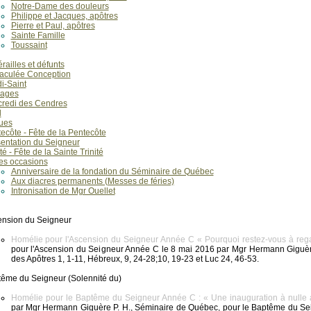
Notre-Dame des douleurs
Philippe et Jacques, apôtres
Pierre et Paul, apôtres
Sainte Famille
Toussaint
railles et défunts
aculée Conception
i-Saint
iages
redi des Cendres
l
ues
ecôte - Fête de la Pentecôte
entation du Seigneur
ité - Fête de la Sainte Trinité
es occasions
Anniversaire de la fondation du Séminaire de Québec
Aux diacres permanents (Messes de féries)
Intronisation de Mgr Ouellet
nsion du Seigneur
Homélie pour l'Ascension du Seigneur Année C « Pourquoi restez-vous à regar
pour l'Ascension du Seigneur Année C le 8 mai 2016 par Mgr Hermann Giguère
des Apôtres 1, 1-11, Hébreux, 9, 24-28;10, 19-23 et Luc 24, 46-53.
ême du Seigneur (Solennité du)
Homélie pour le Baptême du Seigneur Année C : « Une inauguration à nulle au
par Mgr Hermann Giguère P. H., Séminaire de Québec, pour le Baptême du Sei