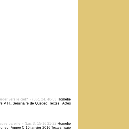
der vers le ciel? » (Luc, 24, 46-53
Homélie
 P. H., Séminaire de Québec. Textes : Actes
tre pareille » (Luc 3, 15-16.21-22)
Homélie
gneur Année C 10 janvier 2016 Textes: Isaïe