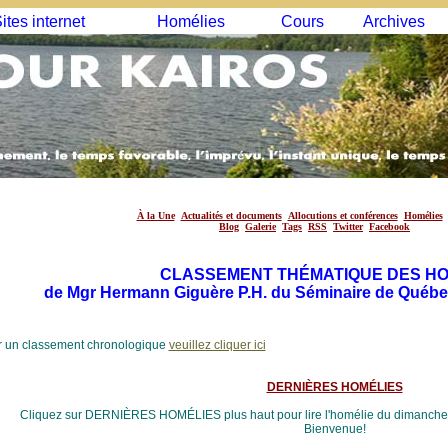
ites internet
Homélies
Cours
Archives
À la Une
Actualités et documents
Allocutions et conférences
Homélies
Blog
Galerie
Tags
RSS
Twitter
Facebook
CLASSEMENT THÉMATIQUE DES HO
de Mgr Hermann Giguère P.H. du Séminaire de Québec
 un classement chronologique
veuillez cliquer ici
DERNIÈRES HOMÉLIES
Cliquez sur DERNIÈRES HOMÉLIES plus haut pour lire l'homélie du dimanche q
Bienvenue!