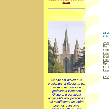
Kairos
Si v
insc
Asce
Bapt
Chri
Comm
Dédi
Dim
Épip
Féri
Fête
Fête
Ce site est ouvert aux
étudiantes et étudiants qui
suivent les cours du
professeur Hermann
Giguère. Il est aussi
accessible aux personnes
qui manifestent un intérêt
pour les questions