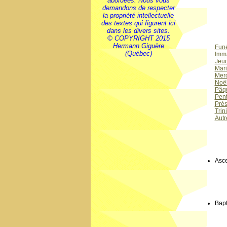
abordées. Nous vous
demandons de respecter
la propriété intellectuelle
des textes qui figurent ici
dans les divers sites.
© COPYRIGHT 2015
Hermann Giguère
Funé
(Québec)
Imm
Jeud
Mar
Merc
Noë
Pâq
Pent
Prés
Trin
Autr
Asce
Bapt