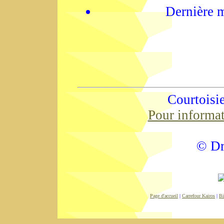
Dernière m
Courtoisi
Pour informa
© Dr
Page d'accueil
|
Carrefour Kairos
|
Bi