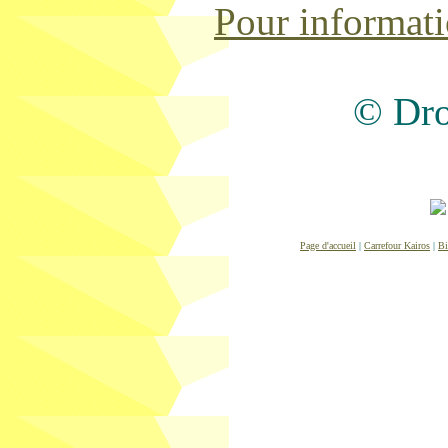
Pour informat
© Dro
Page d'accueil
|
Carrefour Kairos
|
Bi