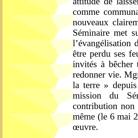
attitude de laiss
comme communaut
nouveaux clairem
Séminaire met s
l’évangélisation 
être perdu ses fe
invités à bêcher 
redonner vie. Mgr
la terre » depui
mission du Sém
contribution non 
même (le 6 mai 20
œuvre.