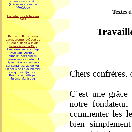
premier évêque de
Québec et apôtre de
l`Amérique
Textes d
Homélie pour la fête en
2009
Travaill
Entrevue: François de
Laval, premier évêque de
Québec, dans la revue
Notre-Dame du Cap
Une entrevue avec Mgr
Hermann Giguère,
supérieur général du
Séminaire de Québec. Il
répond à nos questions
concernant la vie de Mgr
François de Laval,premier
Chers confrères, 
évêque de Québec.
Propos recueillis par
Jérôme Martineau
C’est une grâce 
notre fondateur
commenter les lec
bien simplement