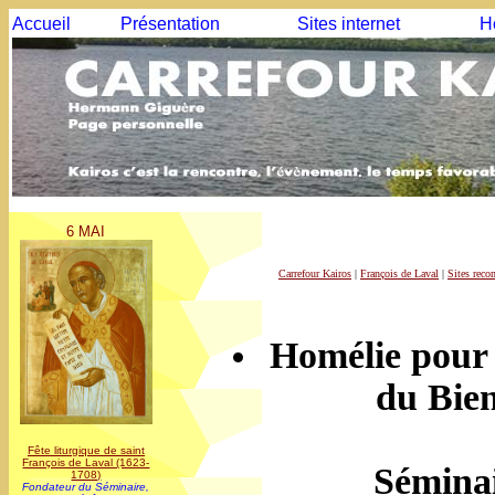
Accueil
Présentation
Sites internet
H
6 MAI
Carrefour Kairos
|
François de Laval
|
Sites rec
Homélie pour l
du Bie
Fête liturgique de saint
François de Laval (1623-
Séminai
1708)
Fondateur du Séminaire,