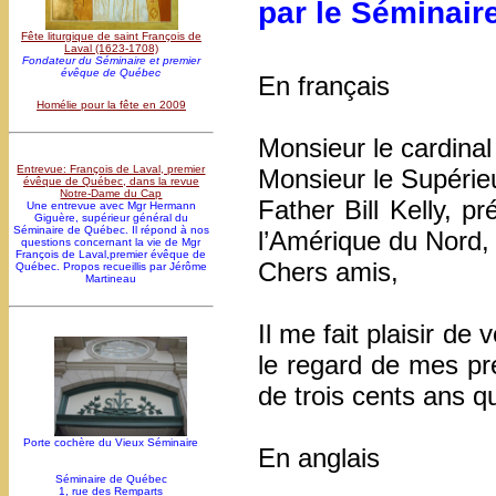
par le Séminair
Fête liturgique de saint François de
Laval (1623-1708)
Fondateur du Séminaire et premier
évêque de Québec
En français
Homélie pour la fête en 2009
Monsieur le cardinal
Entrevue: François de Laval, premier
Monsieur le Supérie
évêque de Québec, dans la revue
Notre-Dame du Cap
Father Bill Kelly, pr
Une entrevue avec Mgr Hermann
Giguère, supérieur général du
Séminaire de Québec. Il répond à nos
l’Amérique du Nord,
questions concernant la vie de Mgr
François de Laval,premier évêque de
Chers amis,
Québec. Propos recueillis par Jérôme
Martineau
Il me fait plaisir de
le regard de mes préd
de trois cents ans q
Porte cochère du Vieux Séminaire
En anglais
Séminaire de Québec
1, rue des Remparts