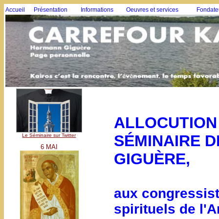
Accueil
Présentation
Informations
Oeuvres et services
Fondate
ALLOCUTION
SÉMINAIRE D
Le Séminaire sur Twitter
6 MAI
GIGUÈRE,
aux congressist
spirituels de l'