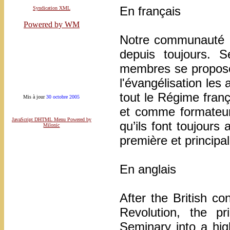
En français
Syndication XML
Powered by WM
Notre communauté de
depuis toujours. 
membres se proposen
l'évangélisation les
tout le Régime fran
Mis à jour
30 octobre 2005
et comme formateur
JavaScript DHTML Menu Powered by
qu’ils font toujour
Milonic
première et principal
En anglais
After the British co
Revolution, the p
Seminary into a hig