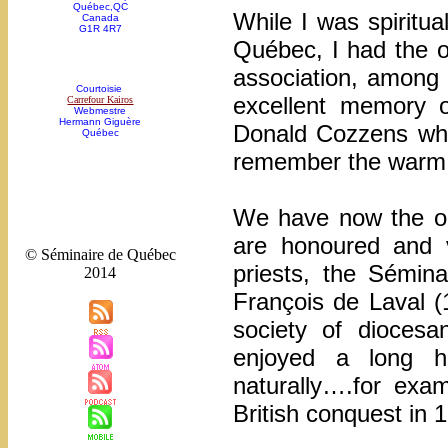
Québec,QC
While I was spiritu
Canada
G1R 4R7
Québec, I had the op
association, among 
Courtoisie
excellent memory o
Carrefour Kairos
Webmestre
Hermann Giguère
Donald Cozzens who
Québec
remember the warm 
We have now the op
are honoured and v
© Séminaire de Québec
priests, the Sémin
2014
François de Laval (
society of dioces
enjoyed a long 
naturally….for exa
British conquest in 