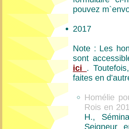
pouvez m`envoy
2017
Note : Les hom
sont accessib
ici
. Toutefois
faites en d'aut
Homélie po
Rois en 20
H., Sémina
Seigneur e