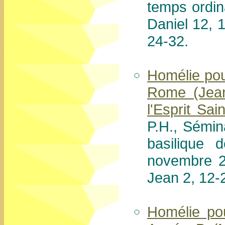
temps ordi
Daniel 12, 
24-32.
Homélie pou
Rome (Jean
l'Esprit Sai
P.H., Sémin
basilique
novembre 20
Jean 2, 12-
Homélie po