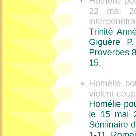
Homélie pou
22 mai 2
interpénétra
Trinité An
Giguère P.
Proverbes 8
15.
Homélie po
violent cou
Homélie po
le 15 mai 
Séminaire d
1-11, Romai