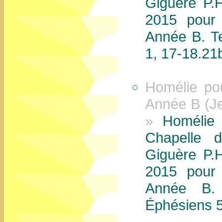
Giguère P.H
2015 pour 
Année B. T
1, 17-18.21
Homélie po
Année B (Jea
»
Homélie à
Chapelle 
Giguère P.H
2015 pour 
Année B. 
Éphésiens 5