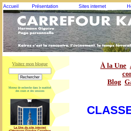
Accueil
Présentation
Sites internet
H
Visitez mon blogue
À la Une
co
Blog
G
Moteur de recherche dans le matériel
des cours et des sessions
CLASS
La Une du site internet
d`Hermann Giguère Carrefour