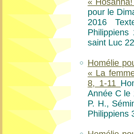
« Hosanna!
pour le Di
2016 Text
Philippiens
saint Luc 22
Homélie po
« La femme 
8, 1-11
Ho
Année C le
P. H., Sémi
Philippiens 
Homélie po