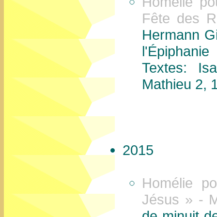
Homélie po
Fête des R
Hermann Gi
l'Épiphani
Textes: Is
Mathieu 2, 
2015
Homélie po
Jésus » - M
de minuit de