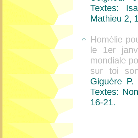
Textes: Is
Mathieu 2, 
Homélie pou
le 1er jan
mondiale pou
sur toi s
Giguère P.
Textes: Nom
16-21.