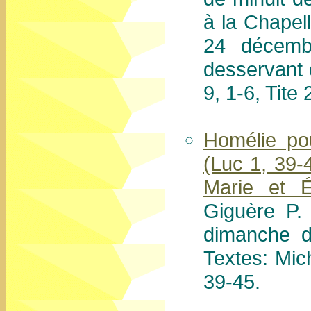
à la Chapel
24 décemb
desservant d
9, 1-6, Tite 
Homélie po
(Luc 1, 39-
Marie et É
Giguère P.
dimanche d
Textes: Mic
39-45.