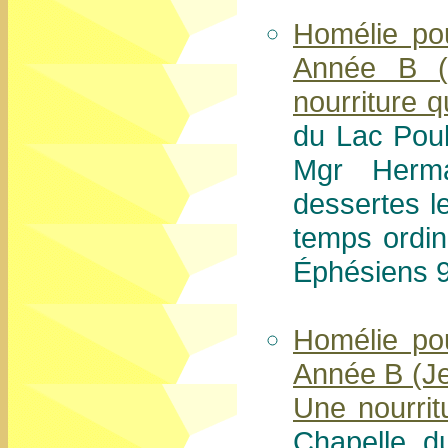
Homélie po
Année B (J
nourriture 
du Lac Poul
Mgr Herma
dessertes l
temps ordin
Éphésiens 9
Homélie po
Année B (Jea
Une nourrit
Chapelle d