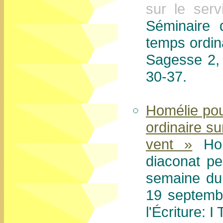
sur le ser
Séminaire
temps ordin
Sagesse 2, 
30-37.
Homélie pou
ordinaire s
vent »
Hom
diaconat p
semaine du
19 septembr
l'Écriture: 