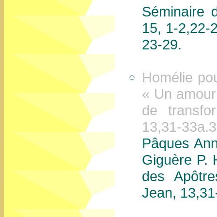
Séminaire 
15, 1-2,22-
23-29.
Homélie po
« Un amour 
de transfo
13,31-33a.
Pâques Ann
Giguère P. 
des Apôtre
Jean, 13,31