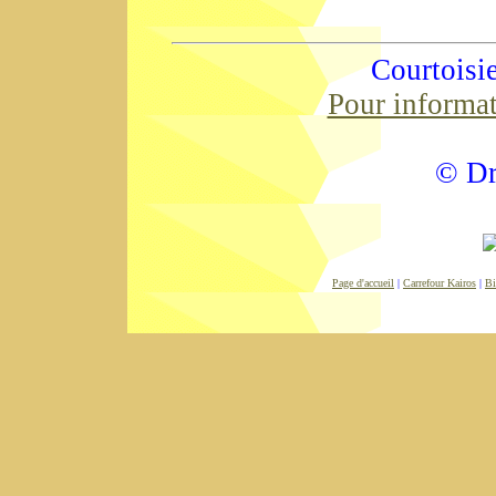
Courtoisi
Pour informa
© Dr
Page d'accueil
|
Carrefour Kairos
|
Bi