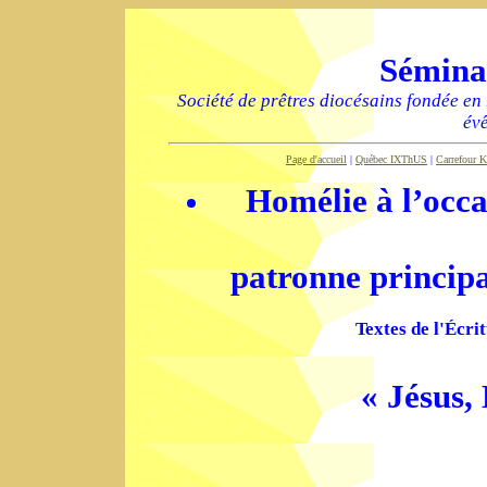
Sémina
Société de prêtres diocésains fondée en
év
Page d'accueil
|
Québec IXThUS
|
Carrefour K
Homélie à l’occas
patronne princip
Textes de l'Écri
« Jésus,