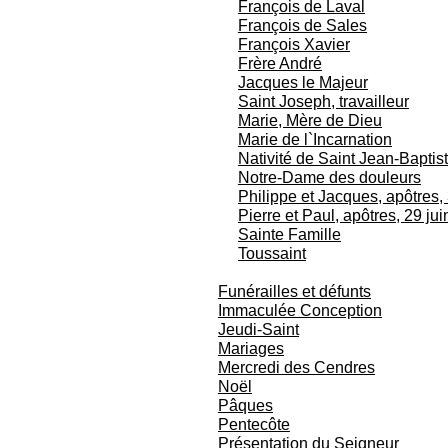
François de Laval
François de Sales
François Xavier
Frère André
Jacques le Majeur
Saint Joseph, travailleur
Marie, Mère de Dieu
Marie de l`Incarnation
Nativité de Saint Jean-Baptist
Notre-Dame des douleurs
Philippe et Jacques, apôtres,
Pierre et Paul, apôtres, 29 jui
Sainte Famille
Toussaint
Funérailles et défunts
Immaculée Conception
Jeudi-Saint
Mariages
Mercredi des Cendres
Noël
Pâques
Pentecôte
Présentation du Seigneur