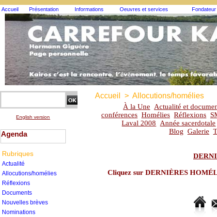
Accueil
Présentation
Informations
Oeuvres et services
Fondateur
Accueil
>
Allocutions/homélies
À la Une
Actualité et documen
conférences
Homélies
Réflexions
S
English version
Laval 2008
Année sacerdotale
Blog
Galerie
T
Agenda
Rubriques
DERNI
Actualité
Cliquez sur DERNIÈRES HOMÉLIES
Allocutions/homélies
Réflexions
Documents
Nouvelles brèves
Nominations