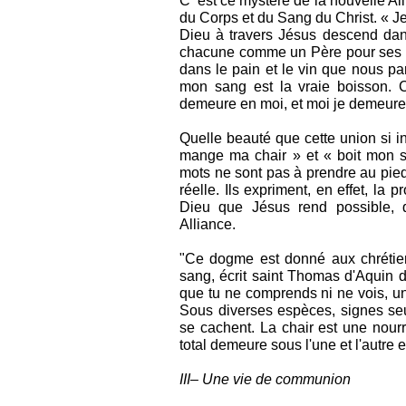
C’’est ce mystère de la nouvelle Al
du Corps et du Sang du Christ. « Je 
Dieu à travers Jésus descend dans
chacune comme un Père pour ses enfa
dans le pain et le vin que nous par
mon sang est la vraie boisson. 
demeure en moi, et moi je demeure 
Quelle beauté que cette union si in
mange ma chair » et « boit mon s
mots ne sont pas à prendre au pied 
réelle. Ils expriment, en effet, la
Dieu que Jésus rend possible, 
Alliance.
"Ce dogme est donné aux chrétien
sang, écrit saint Thomas d'Aquin 
que tu ne comprends ni ne vois, une 
Sous diverses espèces, signes seu
se cachent. La chair est une nourr
total demeure sous l'une et l'autre 
III– Une vie de communion