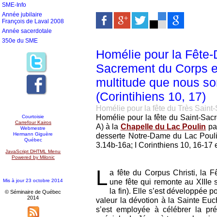
SME-Info
Année jubilaire
François de Laval 2008
Année sacerdotale
350e du SME
Homélie pour la Fête-D
Sacrement du Corps et
multitude que nous s
(Corintihiens 10, 17)
Homélie pour la fête du Très Sain
Homélie pour la fête du Saint-Sa
Courtoisie
Carrefour Kairos
A) à la
Chapelle du Lac Poulin
pa
Webmestre
Hermann Giguère
desserte Notre-Dame du Lac Pouli
Québec
3.14b-16a; I Corinthiens 10, 16-17 
JavaScript DHTML Menu
Powered by Milonic
L
a fête du Corpus Christi, la F
une fête qui remonte au XIIIe s
Mis à jour 23 octobre 2014
la fin). Elle s’est développée p
© Séminaire de Québec
2014
valeur la dévotion à la Sainte Euch
s’est employée à célébrer la pr