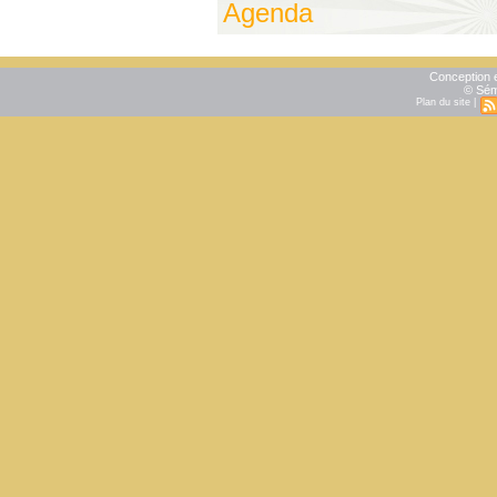
Agenda
Conception e
© Sém
Plan du site
|