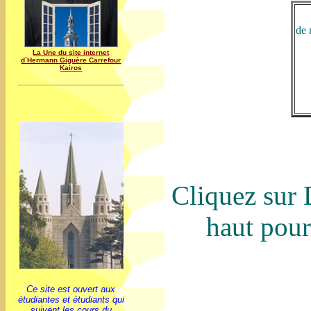
de 
La Une du site internet
d`Hermann Giguère Carrefour
Kairos
Cliquez su
haut pour
Ce site est ouvert aux
étudiantes et étudiants qui
suivent les cours du