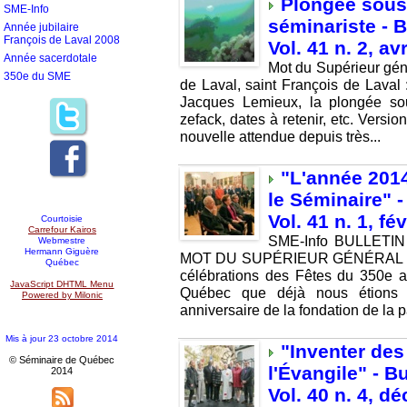
Plongée sous-
SME-Info
séminariste - B
Année jubilaire
François de Laval 2008
Vol. 41 n. 2, av
Année sacerdotale
Mot du Supérieur gén
350e du SME
de Laval, saint François de Laval
Jacques Lemieux, la plongée sou
zefack, dates à retenir, etc. 
nouvelle attendue depuis très...
"L'année 201
le Séminaire" -
Vol. 41 n. 1, fé
Courtoisie
Carrefour Kairos
SME-Info BULLETIN
Webmestre
Hermann Giguère
MOT DU SUPÉRIEUR GÉNÉRAL … No
Québec
célébrations des Fêtes du 350e a
JavaScript DHTML Menu
Québec que déjà nous étions e
Powered by Milonic
anniversaire de la fondation de la 
Mis à jour 23 octobre 2014
"Inventer des
© Séminaire de Québec
l'Évangile" - B
2014
Vol. 40 n. 4, 