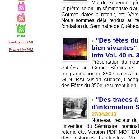
Mot du Supérieur gén
le prêtre selon un séminariste d'
Cormet, dates à retenir, etc
Nous sommes déjà rendus au te
fondation du Séminaire de Québec.
"Des fêtes d
Syndication XML
bien vivantes" 
Powered by WM
Info Vol. 40 n.
Présentation du nou
entrées au Grand Séminaire, 
programmation du 350e, dates à 
GÉNÉRAL Vision, Audace, Engage
des Fêtes du 350e, résument bien 
"Des traces à 
d'information S
27/04/2013
Nouveau recteur du
l'invention du Séminaire, nomina
retenir, etc. Version PDF MOT
des instances habituelles, Mg