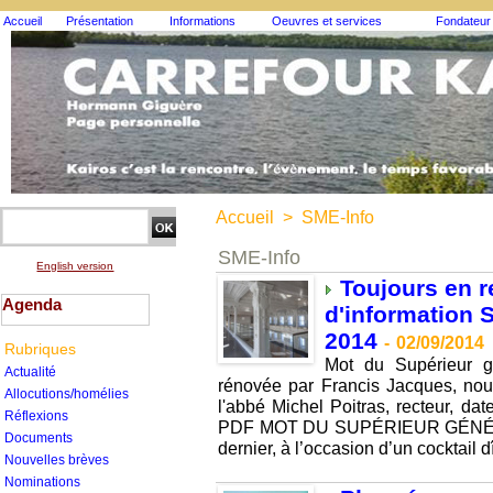
Accueil
Présentation
Informations
Oeuvres et services
Fondateur
Accueil
>
SME-Info
SME-Info
English version
Toujours en r
Agenda
d'information 
2014
-
02/09/2014
Rubriques
Mot du Supérieur g
Actualité
rénovée par Francis Jacques, no
Allocutions/homélies
l'abbé Michel Poitras, recteur, dat
Réflexions
PDF MOT DU SUPÉRIEUR GÉNÉR
Documents
dernier, à l’occasion d’un cocktail d
Nouvelles brèves
Nominations