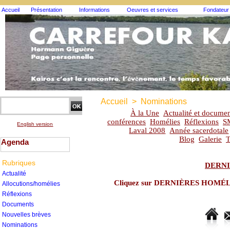
Accueil
Présentation
Informations
Oeuvres et services
Fondateur
Accueil
>
Nominations
À la Une
Actualité et documen
conférences
Homélies
Réflexions
S
English version
Laval 2008
Année sacerdotale
Blog
Galerie
T
Agenda
Rubriques
DERNI
Actualité
Cliquez sur DERNIÈRES HOMÉLIES
Allocutions/homélies
Réflexions
Documents
Nouvelles brèves
Nominations