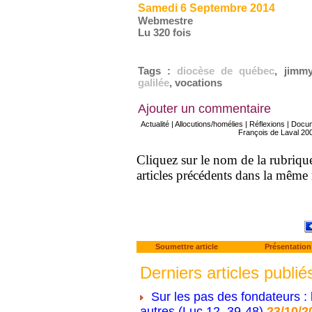
Samedi 6 Septembre 2014
Webmestre
Lu 320 fois
Tags
:
diocèse de québec
,
jimmy
galilée
,
vocations
Ajouter un commentaire
Actualité
|
Allocutions/homélies
|
Réflexions
|
Docu
François de Laval 20
Cliquez sur le nom de la rubrique 
articles précédents dans la même
Soumettre article
Présentation
Derniers articles publié
Sur les pas des fondateurs : 
autres (Luc 12, 39-48)
23/10/2