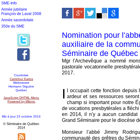
SME-Info
Année jubilaire
François de Laval 2008
Année sacerdotale
350e du SME
Nomination pour l'ab
auxiliaire de la comm
Séminaire de Québec
Mgr l'Archevêque a nommé monsi
pastorale vocatonnelle presbytéral
2017.
Courtoisie
Carrefour Kairos
Webmestre
Hermann Giguère
I
l occupait cette fonction depuis
Québec
ardeur et ses ressources seront
JavaScript DHTML Menu
champ si important pour notre É
Powered by Milonic
de vocations presbytérales a fléch
en 2014, il n'y a aucun candidat à
Mis à jour 23 octobre 2014
Grand Séminaire pour le diocèse 
© Séminaire de Québec
2014
Monsieur l'abbé Jimmy Rodri
communauté des prêtres du Sémin