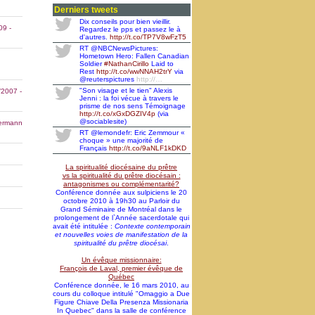
saint François de Laval et sainte Marie
Derniers tweets
de l'Incarnation
Dix conseils pour bien vieillir.
09
-
Regardez le pps et passez le à
Remise des statuts canoniques à la
d'autres.
http://t.co/TP7V8wFzT5
Faculté de théologie et de sciences
religieuses de l'Université Laval
RT @NBCNewsPictures:
Hometown Hero: Fallen Canadian
Un lancement bienvenu: un DVD sur
Soldier
#NathanCirillo
Laid to
saint François de Laval produit par la
Rest
http://t.co/wwNNAH2trY
via
télévision Sel et Lumière
@reuterspictures
http://…
"Son visage et le tien" Alexis
/2007
-
Nomination pour l'abbé Jimmy
Jenni : la foi vécue à travers le
Rodrigue, membre auxiliaire de la
prisme de nos sens Témoignage
communauté des prêtres du Séminaire
http://t.co/xGxDGZIV4p
(via
de Québec
@sociablesite)
ermann
Toujours en renouveau... - Bulletin
RT @lemondefr: Eric Zemmour «
d'information SME-Info Vol. 41 n. 3,
choque » une majorité de
sepembre 2014
Français
http://t.co/9aNLF1kDKD
Décès de monsieur l'abbé Claude
La spiritualité diocésaine du prêtre
Côté (1942-2014), prêtre agrégé de la
vs la spiritualité du prêtre diocésain :
communauté des prêtres du Séminaire
antagonismes ou complémentarité?
de Québec
Conférence donnée aux sulpiciens le 20
octobre 2010 à 19h30 au Parloir du
Grand Séminaire de Montréal dans le
prolongement de l`Année sacerdotale qui
avait été intitulée :
Contexte contemporain
et nouvelles voies de manifestation de la
spiritualité du prêtre diocésai
.
Un évêque missionnaire:
François de Laval, premier évêque de
Québec
Conférence donnée, le 16 mars 2010, au
cours du colloque intitulé "Omaggio a Due
Figure Chiave Della Presenza Missionaria
In Quebec" dans la salle de conférence