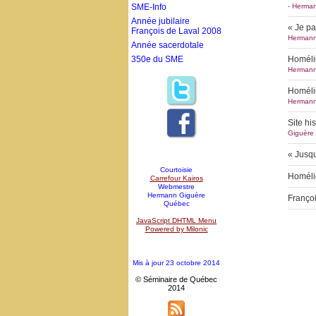
SME-Info
-
Herman
Année jubilaire
« Je pa
François de Laval 2008
Hermann
Année sacerdotale
350e du SME
Homélie
Hermann
Homélie
Hermann
Site hi
Giguère
« Jusqu
Courtoisie
Homéli
Carrefour Kairos
Webmestre
Hermann Giguère
Françoi
Québec
JavaScript DHTML Menu
Powered by Milonic
Mis à jour 23 octobre 2014
© Séminaire de Québec
2014