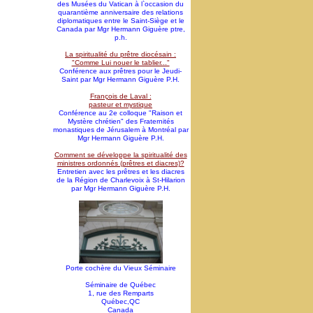
des Musées du Vatican à l`occasion du
quarantième anniversaire des relations
diplomatiques entre le Saint-Siège et le
Canada par Mgr Hermann Giguère ptre,
p.h.
La spiritualité du prêtre diocésain :
"Comme Lui nouer le tablier..."
Conférence aux prêtres pour le Jeudi-
Saint par Mgr Hermann Giguère P.H.
François de Laval :
pasteur et mystique
Conférence au 2e colloque "Raison et
Mystère chrétien" des Fraternités
monastiques de Jérusalem à Montréal par
Mgr Hermann Giguère P.H.
Comment se développe la spiritualité des
ministres ordonnés (prêtres et diacres)?
Entretien avec les prêtres et les diacres
de la Région de Charlevoix à St-Hilarion
par Mgr Hermann Giguère P.H.
Porte cochère du Vieux Séminaire
Séminaire de Québec
1, rue des Remparts
Québec,QC
Canada