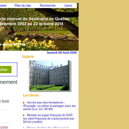
moine
Plan du site
Recherche
Liens
Samedi 08 Août 2026
Galerie
énement
Les News
Sur les pas des fondateurs :
r Noël
l’Évangile, un trésor à partager avec les
autres (Luc 12, 39-48)
Remise au pape François du DVD
sur saint François de Laval produit par
Sel et Lumière
Messe d'action de grâces par le
/2008
pape François pour la canonisation de