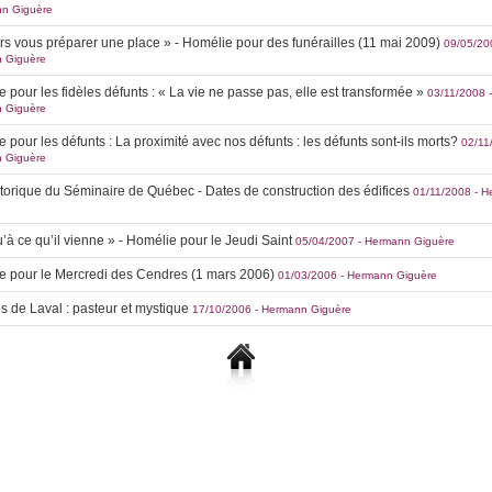
n Giguère
rs vous préparer une place » - Homélie pour des funérailles (11 mai 2009)
09/05/20
 Giguère
 pour les fidèles défunts : « La vie ne passe pas, elle est transformée »
03/11/2008
-
 Giguère
 pour les défunts : La proximité avec nos défunts : les défunts sont-ils morts?
02/11
 Giguère
storique du Séminaire de Québec - Dates de construction des édifices
01/11/2008
-
H
’à ce qu’il vienne » - Homélie pour le Jeudi Saint
05/04/2007
-
Hermann Giguère
e pour le Mercredi des Cendres (1 mars 2006)
01/03/2006
-
Hermann Giguère
s de Laval : pasteur et mystique
17/10/2006
-
Hermann Giguère