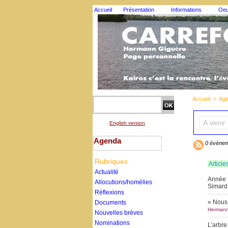
Accueil
Présentation
Informations
Oeu
Accueil
>
Age
English version
Agenda
0 évènem
Rubriques
Article
Actualité
Année s
Allocutions/homélies
Simard 
Réflexions
« Nous 
Documents
Hermann
Nouvelles brèves
Nominations
L’arbre