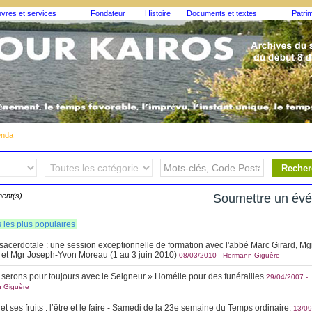
vres et services
Fondateur
Histoire
Documents et textes
Patri
nda
ent(s)
Soumettre un év
s les plus populaires
acerdotale : une session exceptionnelle de formation avec l'abbé Marc Girard, Mg
et Mgr Joseph-Yvon Moreau (1 au 3 juin 2010)
08/03/2010
-
Hermann Giguère
serons pour toujours avec le Seigneur » Homélie pour des funérailles
29/04/2007
-
 Giguère
 et ses fruits : l’être et le faire - Samedi de la 23e semaine du Temps ordinaire.
13/09