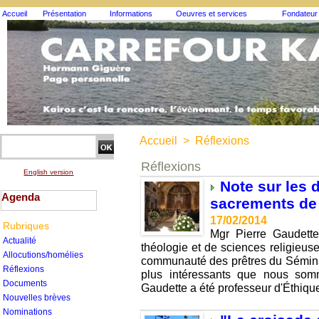
Accueil
Présentation
Informations
Oeuvres et services
Fondateur
Accueil
>
Réflexions
Réflexions
English version
Note sur les 
Agenda
sacrements de 
17/02/2014
Rubriques
Mgr Pierre Gaudette
Actualité
théologie et de sciences religieuse
Allocutions/homélies
communauté des prêtres du Séminai
Réflexions
plus intéressants que nous som
Documents
Gaudette a été professeur d'Éthique
Nouvelles brèves
Nominations