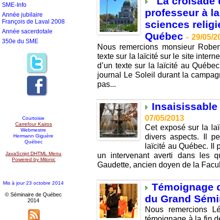
"La croisade 
SME-Info
professeur à la
Année jubilaire
François de Laval 2008
sciences religi
Année sacerdotale
Québec
-
29/05/2
350e du SME
Nous remercions monsieur Robert
texte sur la laïcité sur le site inter
d’un texte sur la laïcité au Québec
journal Le Soleil durant la campag
pas...
Insaisissable
07/05/2013
Courtoisie
Carrefour Kairos
Cet exposé sur la laï
Webmestre
divers aspects. Il pe
Hermann Giguère
Québec
laïcité au Québec. I
JavaScript DHTML Menu
un intervenant averti dans les q
Powered by Milonic
Gaudette, ancien doyen de la Facult
Mis à jour 23 octobre 2014
Témoignage d
© Séminaire de Québec
du Grand Sémi
2014
Nous remercions Lé
témoignage à la fin d