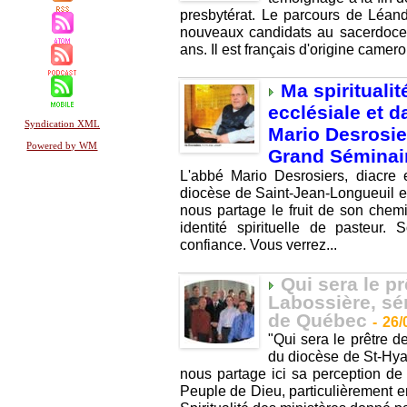
presbytérat. Le parcours de Léand
nouveaux candidats au sacerdoce 
ans. Il est français d'origine camero
Ma spirituali
ecclésiale et d
Syndication XML
Mario Desrosie
Powered by WM
Grand Séminai
L'abbé Mario Desrosiers, diacre 
diocèse de Saint-Jean-Longueuil 
nous partage le fruit de son chemi
identité spirituelle de pasteur.
confiance. Vous verrez...
Qui sera le p
Labossière, sé
de Québec
-
26/
"Qui sera le prêtre 
du diocèse de St-Hy
nous partage ici sa perception de 
Peuple de Dieu, particulièrement en