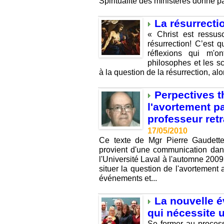
Spiritualité des ministères donné par
La résurrecti
« Christ est ressus
résurrection! C’est q
réflexions qui m'
philosophes et les sc
à la question de la résurrection, al
Perpectives t
l'avortement p
professeur retr
17/05/2010
Ce texte de Mgr Pierre Gaudette 
provient d'une communication dan
l'Université Laval à l'automne 2009.
situer la question de l'avortement
événements et...
La nouvelle é
qui nécessite u
Se former au process