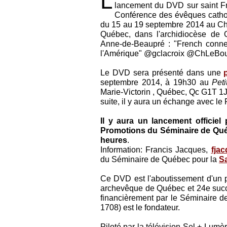
L
lancement du DVD sur saint Fr
Conférence des évêques cath
du 15 au 19 septembre 2014 au Ch
Québec, dans l'archidiocèse de Q
Anne-de-Beaupré : "French conne
l'Amérique" @gclacroix @ChLe
Le DVD sera présenté dans une
septembre 2014, à 19h30 au
Pet
Marie-Victorin , Québec, Qc G1T 1J6
suite, il y aura un échange avec le
Il y aura un lancement officiel 
Promotions du Séminaire de Québ
heures
.
Information: Francis Jacques,
fja
du Séminaire de Québec pour la
S
Ce DVD est l'aboutissement d'un pr
archevêque de Québec et 24e succ
financièrement par le Séminaire d
1708) est le fondateur.
Piloté par la télévision Sel + Lumè