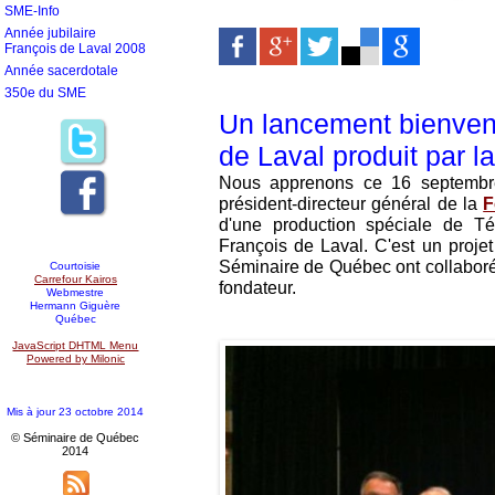
SME-Info
Année jubilaire
François de Laval 2008
Année sacerdotale
350e du SME
Un lancement bienven
de Laval produit par l
Nous apprenons ce 16 septembr
président-directeur général de la
F
d'une production spéciale de T
François de Laval. C'est un proje
Séminaire de Québec ont collaboré
Courtoisie
Carrefour Kairos
fondateur.
Webmestre
Hermann Giguère
Québec
JavaScript DHTML Menu
Powered by Milonic
Mis à jour 23 octobre 2014
© Séminaire de Québec
2014