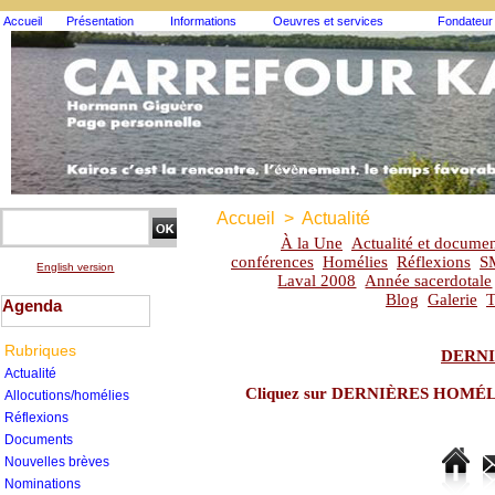
Accueil
Présentation
Informations
Oeuvres et services
Fondateur
Accueil
>
Actualité
À la Une
Actualité et documen
conférences
Homélies
Réflexions
S
English version
Laval 2008
Année sacerdotale
Blog
Galerie
T
Agenda
Rubriques
DERNI
Actualité
Cliquez sur DERNIÈRES HOMÉLIES
Allocutions/homélies
Réflexions
Documents
Nouvelles brèves
Nominations