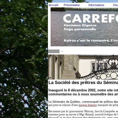
Accueil
Présentation
Informations
Oeu
Accueil
>
La Société des prêtres du Sémina
Inauguré le 8 décembre 2002, notre site in
commentaires ou à nous soumettre des art
Le Séminaire de Québec, communauté de prêtres dio
qui peut se réjouir d'une
longue histoire
marquée de périp
Reconnue par le gouverneur Murray, lors la Conquête ang
remettre pour sa survie à Mgr Briand, nouvel évêque de Q
éiscopal" et en leur donnant des règlements qui, avec ce