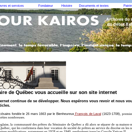
vres et services
Fondateur
Histoire
Documents et textes
Patri
ire de Québec vous accueille sur son site internet
ternet continue de se développer. Nous espérons vous revoir et nous vous
icles.
césains fondée le 26 mars 1663 par le
Bienheureux
François de Laval
(1623-1708),
premier
éties nombreuses.
laise, la communauté des prêtres du Séminaire de Québec a dû alors se séparer de sa maison-mèr
uébec, qui les confirmera dans leur vocation de société de prêtres au service du diocèse en les
rtaines modifications, notamment en 1928 et en 1940, perdurèrent jusqu'au Concile Vatican II.