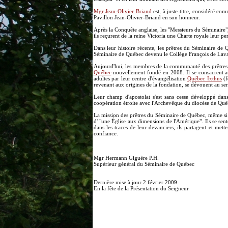
Mgr Jean-Olivier Briand
est, à juste titre, considéré co
Pavillon Jean-Olivier-Briand en son honneur.
Après la Conquête anglaise, les "Messieurs du Séminaire",
ils reçurent de la reine Victoria une Charte royale leur p
Dans leur histoire récente, les prêtres du Séminaire de 
Séminaire de Québec devenu le Collège François de Lava
Aujourd'hui, les membres de la communauté des prêtres d
Québec
nouvellement fondé en 2008. Il se consacrent auss
adultes par leur centre d'évangélisation
Québec Ixthus
(f
revenant aux origines de la fondation, se dévouent au serv
Leur champ d'apostolat s'est sans cesse développé dan
coopération étroite avec l'Archevêque du diocèse de Québ
La mission des prêtres du Séminaire de Québec, même si el
d' "une Église aux dimensions de l'Amérique". Ils se sen
dans les traces de leur devanciers, ils partagent et mett
confiance.
Mgr Hermann Giguère P.H.
Supérieur général du Séminaire de Québec
Dernière mise à jour 2 février 2009
En la fête de la Présentation du Seigneur