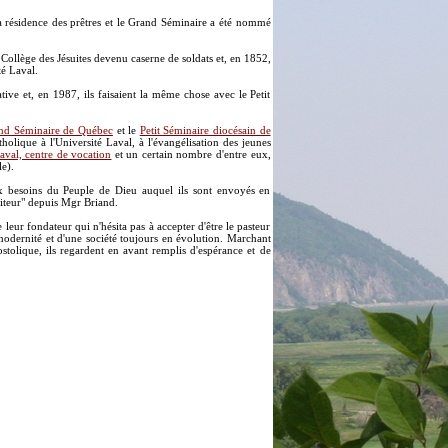
la résidence des prêtres et le Grand Séminaire a été nommé
Collège des Jésuites devenu caserne de soldats et, en 1852,
té Laval.
tive et, en 1987, ils faisaient la même chose avec le Petit
nd Séminaire de Québec
et le
Petit Séminaire diocésain de
olique à l'Université Laval, à l'évangélisation des jeunes
aval, centre de vocation
et un certain nombre d'entre eux,
e).
ux besoins du Peuple de Dieu auquel ils sont envoyés en
siteur" depuis Mgr Briand.
eur fondateur qui n'hésita pas à accepter d'être le pasteur
modernité et d'une société toujours en évolution. Marchant
ostolique, ils regardent en avant remplis d'espérance et de