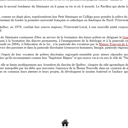
mme le second fondateur du Séminaire où il passa sa vie et où il mourût. Le Pavillon qui abrite 
 comme on disait alors, transformèrent leur Petit Séminaire en Collège pour prendre la relève du 
ermettant de fonder la première université française et catholique en Amérique du Nord: l'Universi
Québec, en 1970, confiait leur oeuvre majeure, l'Université Laval, à une nouvelle entité corpora
l.
u Séminaire continuent d'être au service de la formation des futurs prêtres en dirigeant le
Gra
i à la formation des diacres permanents, à l'enseignement de la théologie et à la pastorale cath
ondé en 2004), à l'éducation de la foi , à la pastorale des vocations par la
Maison François de L
ice des paroisses et dans la pastorale diocésaine (ressources humaines, liturgie, pastorale régional
s l'esprit de leur vocation de prêtres diocésains regroupés ensemble pour mieux répondre a
ec qu'ils reconnaissent comme leur "Supérieur Majeur" et qui exerce vis-à-vis eux le rôle de "Vi
le se limite juridiquement aux frontières du diocèse de Québec, s'inspire du zèle apostolique de l
tent interpellés par les défis que rencontre l'annonce de la Bonne Nouvelle dans un contexte de 
ent en commun leurs attentes et leurs projets, ils développent le soutien fraternel et l'audace ap