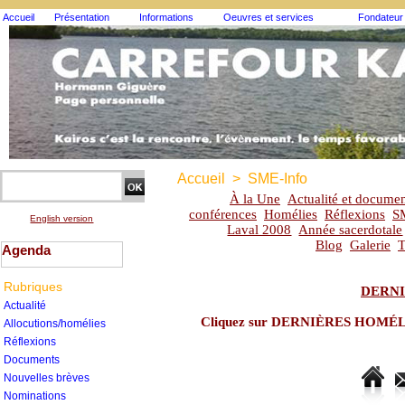
Accueil
Présentation
Informations
Oeuvres et services
Fondateur
Accueil
>
SME-Info
À la Une
Actualité et documen
conférences
Homélies
Réflexions
S
English version
Laval 2008
Année sacerdotale
Blog
Galerie
T
Agenda
Rubriques
DERNI
Actualité
Cliquez sur DERNIÈRES HOMÉLIES
Allocutions/homélies
Réflexions
Documents
Nouvelles brèves
Nominations