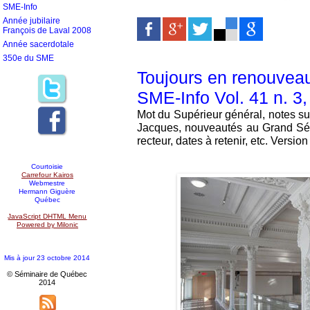
SME-Info
Année jubilaire
François de Laval 2008
Année sacerdotale
350e du SME
Toujours en renouveau.
SME-Info Vol. 41 n. 3
Mot du Supérieur général, notes su
Jacques, nouveautés au Grand Sém
recteur, dates à retenir, etc. Versio
Courtoisie
Carrefour Kairos
Webmestre
Hermann Giguère
Québec
JavaScript DHTML Menu
Powered by Milonic
Mis à jour 23 octobre 2014
© Séminaire de Québec
2014