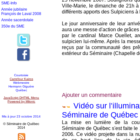
SME-Info
Ville-Marie, le dimanche de 21h à
Année jubilaire
différents apports des Sulpiciens à 
François de Laval 2008
Année sacerdotale
Le jour anniversaire de leur arrivé
350e du SME
aura une messe d'action de grâces
par le cardinal Marce Ouellet, 
sulpicien lui-même. Après la messe
reçus par la communauté des prê
extérieur du Séminaire (Chapelle d
Courtoisie
Carrefour Kairos
Webmestre
Hermann Giguère
Québec
Ajouter un commentaire
JavaScript DHTML Menu
Powered by Milonic
Vidéo sur l'illumin
Séminaire de Québe
Mis à jour 23 octobre 2014
La mise en lumière de la cou
© Séminaire de Québec
Séminaire de Québec s'est faite l
2014
2006. Ce vidéo projette dans la nu