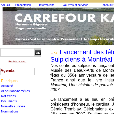
Accueil
Présentation
Informations
Oeuvres et services
Fondateur
Lancement des fête
Sulpiciens à Montréal
English version
Nos confrères sulpiciens lançaient,
Musée des Beaux-Arts de Montr
Agenda
fêtes du 350e anniversaire de le
France ainsi que le livre inti
Rubriques
Montréal, Une histoire de pouvoir 
Actualité
2007
.
Allocutions/homélies
Réflexions
Ce lancement a eu lieu en prés
Documents
présidents d’honneur, le cardinal 
Nouvelles brèves
Gérald Tremblay. Célébrations, ex
Nominations
25 novembre 2007. Soulignons que