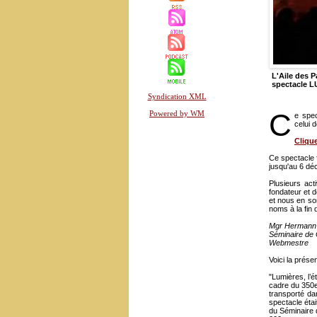
L'Aile des P
spectacle L
Syndication XML
C
Powered by WM
e spec
celui 
Cliqu
Ce spectacle 
jusqu'au 6 dé
Plusieurs ac
fondateur et d
et nous en so
noms à la fin d
Mgr Hermann 
Séminaire de
Webmestre
Voici la prése
"Lumières, l’
cadre du 350e 
transporté da
spectacle éta
du Séminaire 