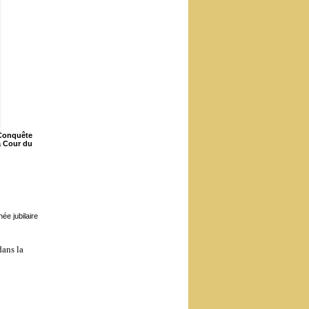
 Conquête
a Cour du
ée jubilaire
dans la