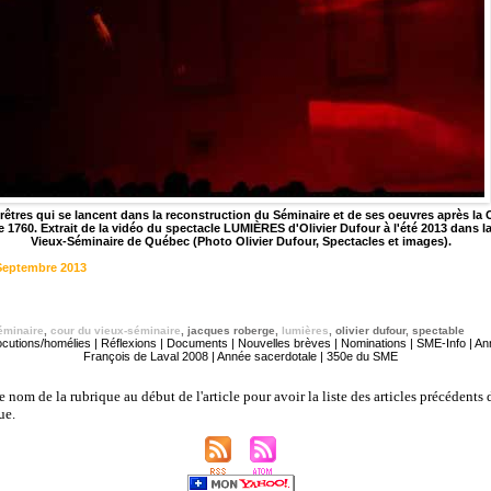
rêtres qui se lancent dans la reconstruction du Séminaire et de ses oeuvres après la
e 1760. Extrait de la vidéo du spectacle LUMIÈRES d'Olivier Dufour à l'été 2013 dans l
Vieux-Séminaire de Québec (Photo Olivier Dufour, Spectacles et images).
Septembre 2013
éminaire
,
cour du vieux-séminaire
,
jacques roberge
,
lumières
,
olivier dufour
,
spectable
ocutions/homélies
|
Réflexions
|
Documents
|
Nouvelles brèves
|
Nominations
|
SME-Info
|
Ann
François de Laval 2008
|
Année sacerdotale
|
350e du SME
e nom de la rubrique au début de l'article pour avoir la liste des articles précédents 
ue.