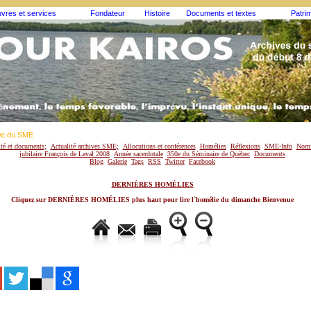
vres et services
Fondateur
Histoire
Documents et textes
Patri
0e du SME
ité et documents;
Actualité archives SME;
Allocutions et conférences
Homélies
Réflexions
SME-Info
Nomi
jubilaire François de Laval 2008
Année sacerdotale
350e du Séminaire de Québec
Documents
Blog
Galerie
Tags
RSS
Twitter
Facebook
DERNIÈRES HOMÉLIES
Cliquez sur DERNIÈRES HOMÉLIES plus haut pour lire l`homélie du dimanche Bienvenue