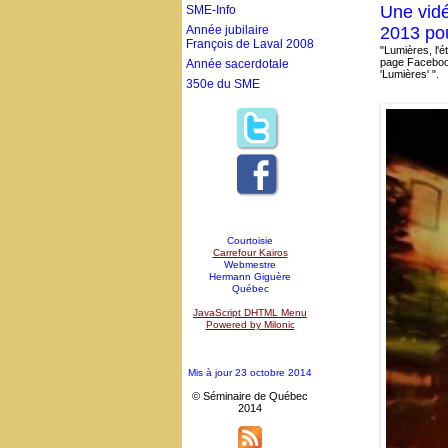
Une vidé
SME-Info
Année jubilaire
2013 pou
François de Laval 2008
"Lumières, l'
page Facebook
Année sacerdotale
'Lumières' ".
350e du SME
Courtoisie
Carrefour Kairos
Webmestre
Hermann Giguère
Québec
JavaScript DHTML Menu
Powered by Milonic
Mis à jour 23 octobre 2014
© Séminaire de Québec
2014