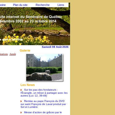
moine
Plan du site
Recherche
Liens
Samedi 08 Août 2026
Galerie
nations
Année
Les News
Sur les pas des fondateurs :
l’Évangile, un trésor à partager avec les
autres (Luc 12, 39-48)
Remise au pape François du DVD
sur saint François de Laval produit par
Sel et Lumière
Messe d'action de grâces par le
pape François pour la canonisation de
saint François de Laval et sainte Marie