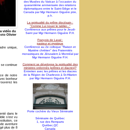
des Musées du Vatican à l`occasion du
quarantième anniversaire des relations
diplomatiques entre le Saint-Siège et le
Canada par Mgr Hermann Giguère ptre,
p.h.
La spiritualité du prêtre diocésain :
"Comme Lui nouer le tablier..."
Conférence aux prêtres pour le Jeudi-
la vidéo du
Saint par Mgr Hermann Giguère P.H.
oto Olivier
François de Laval :
pasteur et mystique
Conférence au 2e colloque "Raison et
cadre unique,
Mystère chrétien" des Fraternités
monastiques de Jérusalem à Montréal par
Mgr Hermann Giguère P.H.
Comment se développe la spiritualité des
s se continue
ministres ordonnés (prêtres et diacres)?
Entretien avec les prêtres et les diacres
de la Région de Charlevoix à St-Hilarion
ace de notre
par Mgr Hermann Giguère P.H.
 avec bonheur
rouverez les
Porte cochère du Vieux Séminaire
enté dans le
blic s’est vu
Séminaire de Québec
titution, ce
1, rue des Remparts
nde aventure
Québec,QC
gé plus de 8
Canada