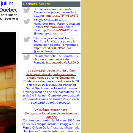
de l'Incarnation
uillet
Derniers tweets
Remise des statuts canoniques à la
e Québec
Dix conseils pour bien vieillir.
Faculté de théologie et de sciences
Regardez le pps et passez le à
 écrit sur sa
religieuses de l'Université Laval
d'autres.
http://t.co/TP7V8wFzT5
ez réservé à
RT @NBCNewsPictures:
Un lancement bienvenu: un DVD sur
Hometown Hero: Fallen Canadian
saint François de Laval produit par la
Soldier
#NathanCirillo
Laid to
télévision Sel et Lumière
Rest
http://t.co/wwNNAH2trY
via
@reuterspictures
http://…
Nomination pour l'abbé Jimmy
Rodrigue, membre auxiliaire de la
"Son visage et le tien" Alexis
communauté des prêtres du Séminaire
Jenni : la foi vécue à travers le
de Québec
prisme de nos sens Témoignage
http://t.co/xGxDGZIV4p
(via
Toujours en renouveau... - Bulletin
@sociablesite)
d'information SME-Info Vol. 41 n. 3,
RT @lemondefr: Eric Zemmour «
sepembre 2014
choque » une majorité de
Français
http://t.co/9aNLF1kDKD
Décès de monsieur l'abbé Claude
Côté (1942-2014), prêtre agrégé de la
communauté des prêtres du Séminaire
La spiritualité diocésaine du prêtre
de Québec
vs la spiritualité du prêtre diocésain :
antagonismes ou complémentarité?
Conférence donnée aux sulpiciens le 20
octobre 2010 à 19h30 au Parloir du
Grand Séminaire de Montréal dans le
prolongement de l`Année sacerdotale qui
avait été intitulée :
Contexte contemporain
et nouvelles voies de manifestation de la
spiritualité du prêtre diocésai
.
Un évêque missionnaire:
François de Laval, premier évêque de
Québec
Conférence donnée, le 16 mars 2010, au
cours du colloque intitulé "Omaggio a Due
Figure Chiave Della Presenza Missionaria
In Quebec" dans la salle de conférence