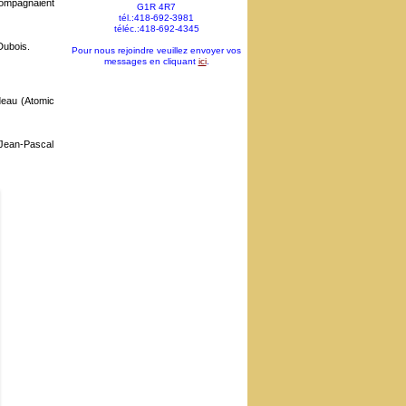
compagnaient
G1R 4R7
tél.:418-692-3981
téléc.:418-692-4345
Dubois.
Pour nous rejoindre veuillez envoyer vos
messages en cliquant
ici
.
deau (Atomic
 Jean-Pascal