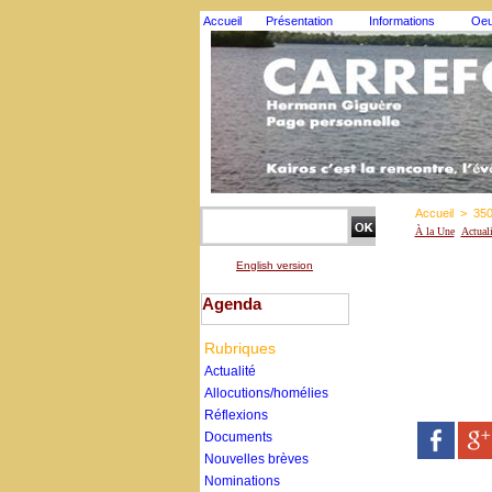
Accueil
Présentation
Informations
Oeu
Accueil
>
35
À la Une
Actual
English version
Agenda
Rubriques
Actualité
Allocutions/homélies
Réflexions
Documents
Nouvelles brèves
Nominations