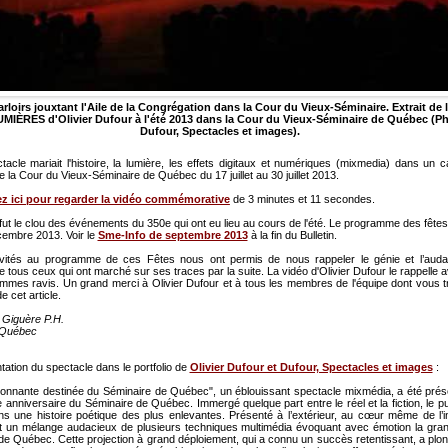
arloirs jouxtant l'Aile de la Congrégation dans la Cour du Vieux-Séminaire. Extrait de 
UMIÈRES d'Olivier Dufour à l'été 2013 dans la Cour du Vieux-Séminaire de Québec (Ph
Dufour, Spectacles et images).
tacle mariait l'histoire, la lumière, les effets digitaux et numériques (mixmedia) dans un 
de la Cour du Vieux-Séminaire de Québec du 17 juillet au 30 juillet 2013.
ez ici pour regarder la vidéo commémorative
de 3 minutes et 11 secondes.
fut le clou des événements du 350e qui ont eu lieu au cours de l'été. Le programme des fête
cembre 2013. Voir le
Sme-Info de septembre 2013
à la fin du Bulletin.
tivités au programme de ces Fêtes nous ont permis de nous rappeler le génie et l’aud
e tous ceux qui ont marché sur ses traces par la suite. La vidéo d'Olivier Dufour le rappelle
mmes ravis. Un grand merci à Olivier Dufour et à tous les membres de l'équipe dont vous t
e cet article.
Giguère P.H.
 Québec
ntation du spectacle dans le portfolio de
Olivier Dufour et Dufour, Spectacles et images
:
étonnante destinée du Séminaire de Québec", un éblouissant spectacle mixmédia, a été prés
anniversaire du Séminaire de Québec. Immergé quelque part entre le réel et la fiction, le pu
ns une histoire poétique des plus enlevantes. Présenté à l’extérieur, au cœur même de l’ins
it un mélange audacieux de plusieurs techniques multimédia évoquant avec émotion la gra
de Québec. Cette projection à grand déploiement, qui a connu un succès retentissant, a plon