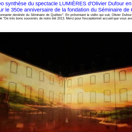
o synthèse du spectacle LUMIÈRES d'Olivier Dufour en j
r le 350e anniversaire de la fondation du Séminaire d
étonnante destinée du Séminaire de Québec". En présentant la vidéo qui suit, Olivier Dufour
 "De très bons souvenirs de notre été 2013. Merci pour l'exceptionnel accueil que vous av