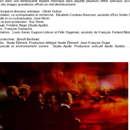
urs dans une flamboyante épopée historique dans laquelle plusieurs effets spéciaux ac
 des images grandioses offrant un réel divertissement.
cipal et directeur artistique : Olivier Dufour.
création, co-scénarisation et recherche : Elizabeth Cordeau Rancourt, assistée d’Eve Sohier 
elle et co-scénarisation: José Morin.
 la post-production : Éric Denis.
ale: Frédéric Bégin (Studio Apollo).
to : François Gamache.
mières : Louis-Xavier Gagnon-Lebrun et Félix Dagenais, assistés de François Ferland Bilo
rotechnie : Benoît Berthelet.
déo : Studio Élément. Producteur délégué Studio Élément: Jean-François Dugal.
usicale et environnement sonore : Studio Apollo. Producteur exécutif Apollo Studios :