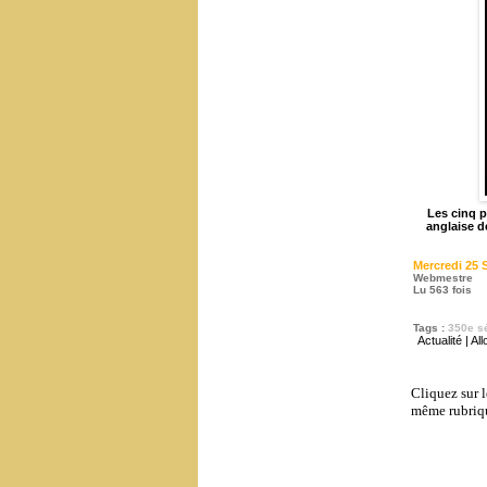
Les cinq p
anglaise d
Mercredi 25 
Webmestre
Lu 563 fois
Tags
:
350e s
Actualité
|
All
Cliquez sur l
même rubriq