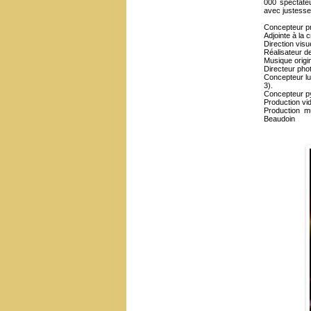
000 spectate
avec justesse
Concepteur prin
Adjointe à la 
Direction visu
Réalisateur de
Musique origin
Directeur pho
Concepteur lu
3).
Concepteur py
Production vi
Production m
Beaudoin