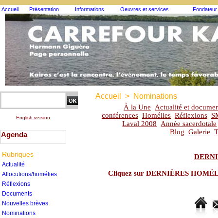
Accueil
Présentation
Informations
Oeuvres et services
Fondateur
Accueil
>
Nominations
À la Une
Actualité et documen
conférences
Homélies
Réflexions
S
English version
Laval 2008
Année sacerdotale
Blog
Galerie
T
Agenda
Rubriques
DERNI
Actualité
Cliquez sur DERNIÈRES HOMÉLIES
Allocutions/homélies
Réflexions
Documents
Nouvelles brèves
Nominations