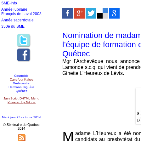
SME-Info
Année jubilaire
François de Laval 2008
Année sacerdotale
350e du SME
Nomination de madam
l'équipe de formation
Québec
Mgr l'Archevêque nous annonce 
Lamonde s.c.q. qui vient de prend
Ginette L'Heureux de Lévis.
Courtoisie
Carrefour Kairos
Webmestre
Hermann Giguère
Québec
JavaScript DHTML Menu
Powered by Milonic
Mis à jour 23 octobre 2014
© Séminaire de Québec
2014
M
adame L'Heureux a été no
candidats au presbytérat 