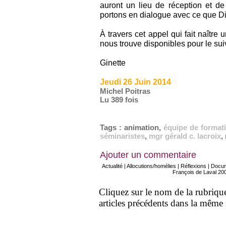
auront un lieu de réception et d
portons en dialogue avec ce que Di
À travers cet appel qui fait naître
nous trouve disponibles pour le suiv
Ginette
Jeudi 26 Juin 2014
Michel Poitras
Lu 389 fois
Tags
:
animation
,
équipe de format
séminaristes
,
mgr gérald c. lacroix
,
Ajouter un commentaire
Actualité
|
Allocutions/homélies
|
Réflexions
|
Docu
François de Laval 20
Cliquez sur le nom de la rubrique 
articles précédents dans la même