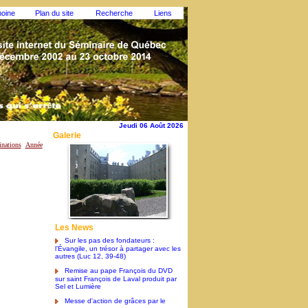
moine
Plan du site
Recherche
Liens
Jeudi 06 Août 2026
Galerie
nations
Année
Les News
Sur les pas des fondateurs :
l’Évangile, un trésor à partager avec les
autres (Luc 12, 39-48)
Remise au pape François du DVD
sur saint François de Laval produit par
Sel et Lumière
Messe d'action de grâces par le
pape François pour la canonisation de