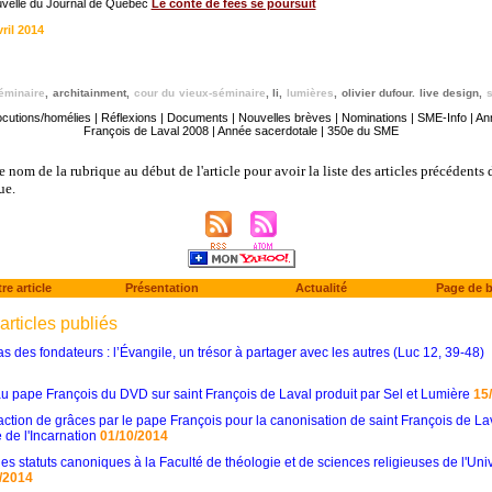
uvelle du Journal de Québec
Le conte de fées se poursuit
ril 2014
éminaire
,
architainment
,
cour du vieux-séminaire
,
li
,
lumières
,
olivier dufour. live design
,
ocutions/homélies
|
Réflexions
|
Documents
|
Nouvelles brèves
|
Nominations
|
SME-Info
|
Ann
François de Laval 2008
|
Année sacerdotale
|
350e du SME
e nom de la rubrique au début de l'article pour avoir la liste des articles précédents 
ue.
e article
Présentation
Actualité
Page de 
articles publiés
as des fondateurs : l’Évangile, un trésor à partager avec les autres (Luc 12, 39-48)
 pape François du DVD sur saint François de Laval produit par Sel et Lumière
15
ction de grâces par le pape François pour la canonisation de saint François de Lav
 de l'Incarnation
01/10/2014
s statuts canoniques à la Faculté de théologie et de sciences religieuses de l'Univ
/2014