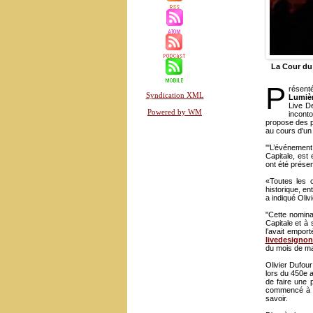
La Cour du 
P
résenté
Syndication XML
Lumiè
Live D
Powered by WM
inconto
propose des p
au cours d'un
'"L’événement m
Capitale, est
ont été présen
«Toutes les c
historique, en
a indiqué Oliv
"Cette nominat
Capitale et à
l’avait empor
livedesignon
du mois de ma
Olivier Dufou
lors du 450e a
de faire une 
commencé à tra
savoir.