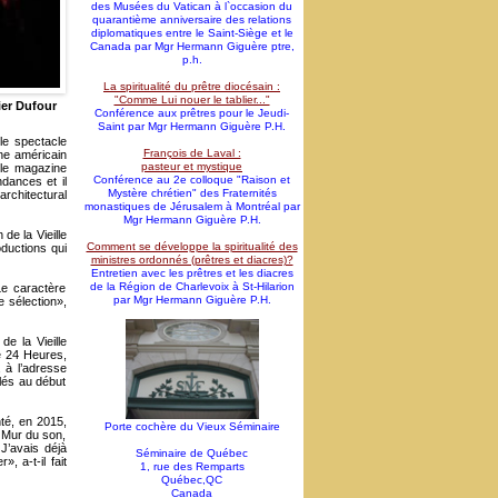
des Musées du Vatican à l`occasion du
quarantième anniversaire des relations
diplomatiques entre le Saint-Siège et le
Canada par Mgr Hermann Giguère ptre,
p.h.
La spiritualité du prêtre diocésain :
"Comme Lui nouer le tablier..."
ier Dufour
Conférence aux prêtres pour le Jeudi-
Saint par Mgr Hermann Giguère P.H.
le spectacle
François de Laval :
ine américain
pasteur et mystique
 le magazine
Conférence au 2e colloque "Raison et
ndances et il
Mystère chrétien" des Fraternités
architectural
monastiques de Jérusalem à Montréal par
Mgr Hermann Giguère P.H.
 de la Vieille
Comment se développe la spiritualité des
ductions qui
ministres ordonnés (prêtres et diacres)?
Entretien avec les prêtres et les diacres
de la Région de Charlevoix à St-Hilarion
Le caractère
par Mgr Hermann Giguère P.H.
e sélection»,
de la Vieille
e 24 Heures,
 à l’adresse
ilés au début
nté, en 2015,
Porte cochère du Vieux Séminaire
e Mur du son,
J’avais déjà
Séminaire de Québec
, a-t-il fait
1, rue des Remparts
Québec,QC
Canada