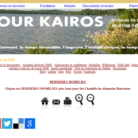
vres et services
Fondateur
Histoire
Documents et textes
Patri
0e du SME
ité et documents;
Actualité archives SME;
Allocutions et conférences
Homélies
Réflexions
SME-Info
Nomi
jubilaire François de Laval 2008
Année sacerdotale
350e du Séminaire de Québec
Documents
Blog
Galerie
Tags
RSS
Twitter
Facebook
DERNIÈRES HOMÉLIES
Cliquez sur DERNIÈRES HOMÉLIES plus haut pour lire l`homélie du dimanche Bienvenue