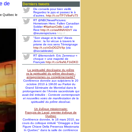
saint François de Laval et sainte Marie
e de
de l'Incarnation
Derniers tweets
Dix conseils pour bien vieillir.
Remise des statuts canoniques à la
Regardez le pps et passez le à
Faculté de théologie et de sciences
 de Québec le
d'autres.
http://t.co/TP7V8wFzT5
religieuses de l'Université Laval
RT @NBCNewsPictures:
Un lancement bienvenu: un DVD sur
Hometown Hero: Fallen Canadian
saint François de Laval produit par la
Soldier
#NathanCirillo
Laid to
télévision Sel et Lumière
Rest
http://t.co/wwNNAH2trY
via
@reuterspictures
http://…
Nomination pour l'abbé Jimmy
"Son visage et le tien" Alexis
Rodrigue, membre auxiliaire de la
Jenni : la foi vécue à travers le
communauté des prêtres du Séminaire
prisme de nos sens Témoignage
de Québec
http://t.co/xGxDGZIV4p
(via
@sociablesite)
Toujours en renouveau... - Bulletin
d'information SME-Info Vol. 41 n. 3,
RT @lemondefr: Eric Zemmour «
sepembre 2014
choque » une majorité de
Français
http://t.co/9aNLF1kDKD
Décès de monsieur l'abbé Claude
Côté (1942-2014), prêtre agrégé de la
La spiritualité diocésaine du prêtre
communauté des prêtres du Séminaire
vs la spiritualité du prêtre diocésain :
de Québec
antagonismes ou complémentarité?
Conférence donnée aux sulpiciens le 20
octobre 2010 à 19h30 au Parloir du
Grand Séminaire de Montréal dans le
prolongement de l`Année sacerdotale qui
avait été intitulée :
Contexte contemporain
et nouvelles voies de manifestation de la
spiritualité du prêtre diocésai
.
Un évêque missionnaire:
François de Laval, premier évêque de
Québec
Conférence donnée, le 16 mars 2010, au
cours du colloque intitulé "Omaggio a Due
Figure Chiave Della Presenza Missionaria
In Quebec" dans la salle de conférence