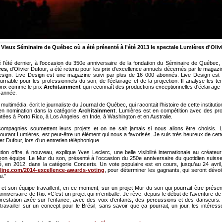
Vieux Séminaire de Québec où a été présenté à l'été 2013 le spectale Lumières d'Oliv
 l’été dernier, à l’occasion du 350e anniversaire de la fondation du Séminaire de Québec, 
res
, d’Olivier Dufour, a été retenu pour les prix d’excellence annuels décernés par le magaz
esign. Live Design est une magazine suivi par plus de 16 000 abonnés. Live Design est
urnable pour les professionnels du son, de l'éclairage et de la projection. Il analyse les te
rix comme le prix
Architainment
qui reconnaît des productions exceptionnelles d'éclairage 
 année.
ultimédia, écrit le journaliste du Journal de Québec, qui racontait l’histoire de cette institution
 en nomination dans la catégorie
Architainment
. Lumières est en compétition avec des pro
tées à Porto Rico, à Los Angeles, en Inde, à Washington et en Australie.
ompagnies soumettent leurs projets et on ne sait jamais si nous allons être choisis. 
tourant Lumières, est peut-être un élément qui nous a favorisés. Je suis très heureux de cett
ier Dufour, lors d’un entretien téléphonique.
ion offre, à nouveau, explique Yves Leclerc, une belle visibilité internationale au créateur 
 son équipe. Le Mur du son, présenté à l’occasion du 250e anniversaire du quotidien suiss
té, en 2012, dans la catégorie Concerts. Un vote populaire est en cours, jusqu’au 24 avril,
line.com/2014-excellence-awards-voting
, pour déterminer les gagnants, qui seront dévo
i."
r et son équipe travaillent, en ce moment, sur un projet Mur du son qui pourrait être prése
nniversaire de Rio. «C’est un projet qui m’emballe. Je rêve, depuis le début de l’aventure d
prestation axée sur l’enfance, avec des voix d’enfants, des percussions et des danseurs. 
vailler sur un concept pour le Brésil, sans savoir que ça pourrait, un jour, les intéresser»