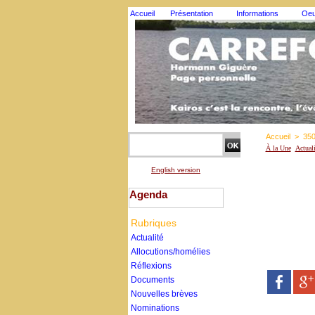
Accueil
Présentation
Informations
Oeu
Accueil
>
35
À la Une
Actual
English version
Agenda
Rubriques
Actualité
Allocutions/homélies
Réflexions
Documents
Nouvelles brèves
Nominations