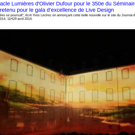
acle Lumières d'Olivier Dufour pour le 350e du Séminair
etenu pour le gala d’excellence de Live Design
ées se poursuit", écrit Yves Leclrec en annonçant cette belle nouvelle sur le site du Journal
2014, 11H29 avril 2014.