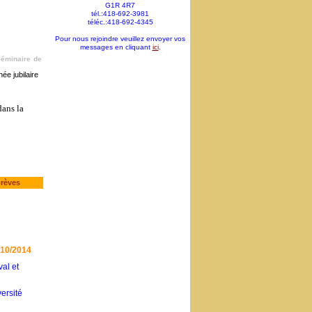
G1R 4R7
tél.:418-692-3981
téléc.:418-692-4345
Pour nous rejoindre veuillez envoyer vos
messages en cliquant
ici
.
séminaire de
ée jubilaire
dans la
brèves
/10/2014
al et
ersité