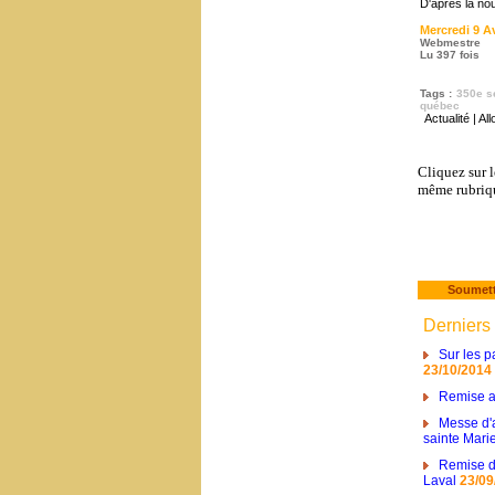
D'après la no
Mercredi 9 Av
Webmestre
Lu 397 fois
Tags
:
350e s
québec
Actualité
|
All
Cliquez sur l
même rubriq
Soumettr
Derniers 
Sur les p
23/10/2014
Remise au
Messe d'a
sainte Marie
Remise de
Laval
23/09