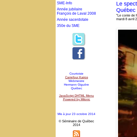
Le spect
SME-Info
Année jubilaire
Québec r
François de Laval 2008
"Le conte de f
mardi 8 avril 
Année sacerdotale
350e du SME
Courtoisie
Carrefour Kairos
Webmestre
Hermann Giguère
Québec
JavaScript DHTML Menu
Powered by Milonic
Mis à jour 23 octobre 2014
© Séminaire de Québec
2014