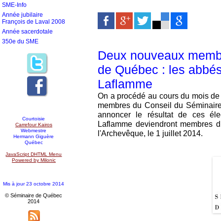
SME-Info
Année jubilaire
François de Laval 2008
Année sacerdotale
350e du SME
Deux nouveaux membr
de Québec : les abbés
Laflamme
On a procédé au cours du mois de
membres du Conseil du Séminair
annoncer le résultat de ces él
Courtoisie
Laflamme deviendront membres d
Carrefour Kairos
Webmestre
l'Archevêque, le 1 juillet 2014.
Hermann Giguère
Québec
JavaScript DHTML Menu
Powered by Milonic
Mis à jour 23 octobre 2014
© Séminaire de Québec
2014