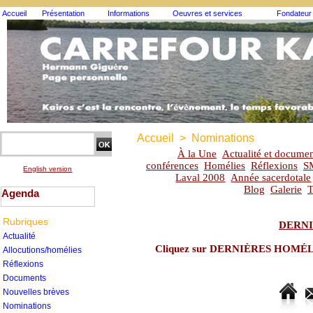
Accueil
Présentation
Informations
Oeuvres et services
Fondateur
Accueil
>
Nominations
À la Une
Actualité et documen
conférences
Homélies
Réflexions
S
English version
Laval 2008
Année sacerdotale
Blog
Galerie
T
Agenda
Rubriques
DERNI
Actualité
Cliquez sur DERNIÈRES HOMÉLIES
Allocutions/homélies
Réflexions
Documents
Nouvelles brèves
Nominations