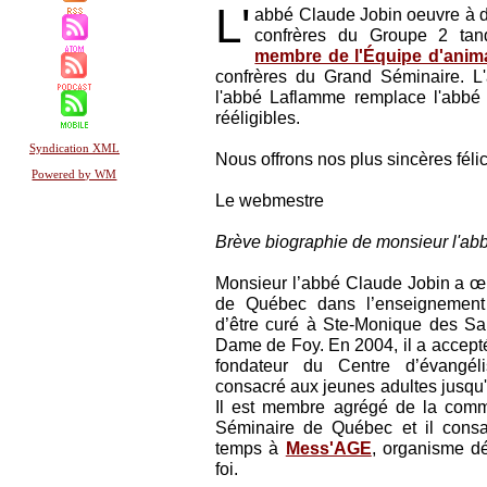
L'
abbé Claude Jobin oeuvre à d
confrères du Groupe 2 tan
membre de l'Équipe d'anim
confrères du Grand Séminaire. L
l'abbé Laflamme remplace l'abbé 
rééligibles.
Syndication XML
Nous offrons nos plus sincères félic
Powered by WM
Le webmestre
Brève biographie de monsieur l'ab
Monsieur l’abbé Claude Jobin a œ
de Québec dans l’enseignement 
d’être curé à Ste-Monique des Sau
Dame de Foy. En 2004, il a accepté
fondateur du Centre d’évangél
consacré aux jeunes adultes jusqu'
Il est membre agrégé de la comm
Séminaire de Québec et il consa
temps à
Mess'AGE
, organisme dé
foi.