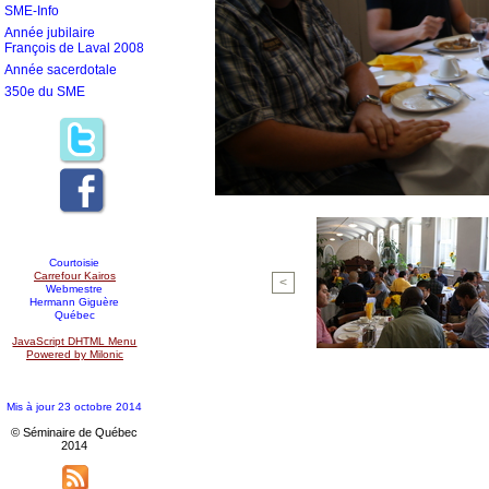
SME-Info
Année jubilaire
François de Laval 2008
Année sacerdotale
350e du SME
Courtoisie
Carrefour Kairos
<
Webmestre
Hermann Giguère
Québec
JavaScript DHTML Menu
Powered by Milonic
Mis à jour 23 octobre 2014
© Séminaire de Québec
2014