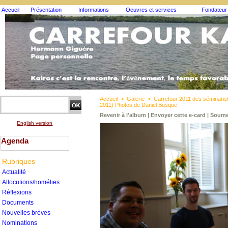
Accueil
Présentation
Informations
Oeuvres et services
Fondateur
Accueil
>
Galerie
>
Carrefour 2011 des séminari
2011) Photos de Daniel Busque
Revenir à l'album
|
Envoyer cette e-card
|
Soume
English version
Agenda
Rubriques
Actualité
Allocutions/homélies
Réflexions
Documents
Nouvelles brèves
Nominations