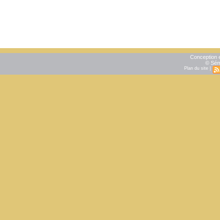
Conception e
© Sém
Plan du site
|