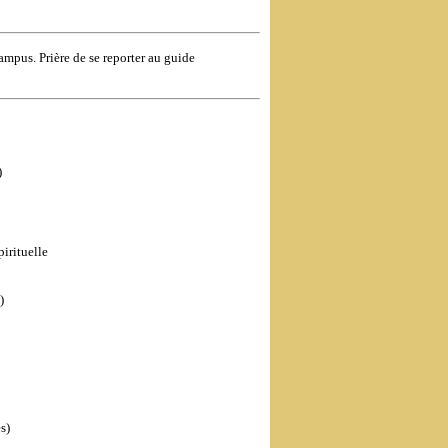
. Prière de se reporter au guide
)
irituelle
)
s)