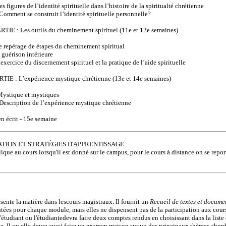
igures de l’identité spirituelle dans l’histoire de la spiritualté chrétienne
mment se construit l’identité spirituelle personnelle?
E : Les outils du cheminement spirituel (11e et 12e semaines)
repérage de étapes du cheminement spiritual
uérison intérieure
ercice du discernement spirituel et la pratique de l’aide spirituelle
E : L’expérience mystique chrétienne (13e et 14e semaines)
ystique et mystiques
escription de l’expérience mystique chrétienne
 écrit - 15e semaine
TION ET STRATÉGIES D'APPRENTISSAGE
lique au cours lorsqu'il est donné sur le campus, pour le cours à distance on se repor
sente la matière dans lescours magistraux. Il fournit un
Recueil de textes et docume
ntées pour chaque module, mais elles ne dispensent pas de la participation aux cou
L'étudiant ou l'étudiantedevra faire deux comptes rendus en choisissant dans la liste 
se. Il ou elle devra aussi faire un examen maison sur un des principaux thèmes abor