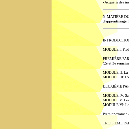
- Acquérir des i
5- MATIÈRE DU 
d'apprentissage l
INTRODUCTIO
MODULE I: Problé
PREMIÈRE PARTIE 
(2e et 3e semaine
MODULE II: La di
MODULE III: L’ex
DEUXIÈME PARTIE 
MODULE IV: Sanc
MODULE V: Les vo
MODULE VI: Les c
Premier examen é
TROISIÈME PARTIE