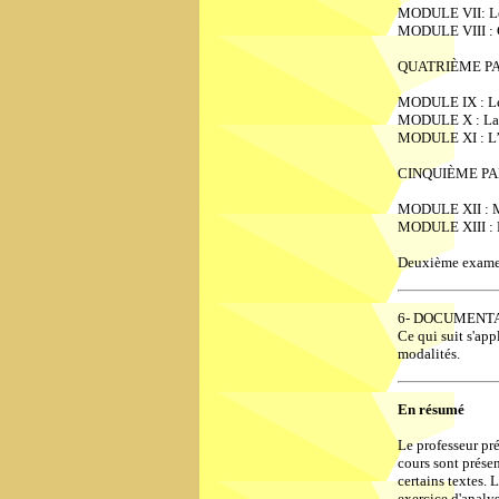
MODULE VII: Les f
MODULE VIII : Co
QUATRIÈME PARTI
MODULE IX : Le 
MODULE X : La g
MODULE XI : L’ex
CINQUIÈME PARTI
MODULE XII : M
MODULE XIII : D
Deuxième examen
6- DOCUMENTA
Ce qui suit s'app
modalités.
En résumé
Le professeur pré
cours sont prése
certains textes. 
exercice d'analy