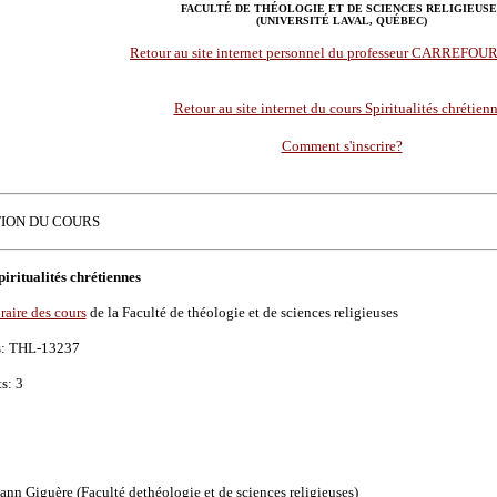
FACULTÉ DE THÉOLOGIE ET DE SCIENCES RELIGIEUSE
(UNIVERSITÉ LAVAL, QUÉBEC)
Retour au site internet personnel du professeur CARREFO
Retour au site internet du cours Spiritualités chrétien
Comment s'inscrire?
TION DU COURS
piritualités chrétiennes
oraire des cours
de la Faculté de théologie et de sciences religieuses
s: THL-13237
s: 3
ann Giguère (Faculté dethéologie et de sciences religieuses)