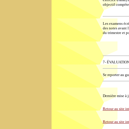
objectif compèter
Les examens écrit
des notes avant l
du trimestre et p
7- ÉVALUATIO
Se reporter au gu
Dernière mise à
Retour au site 
Retour au site in