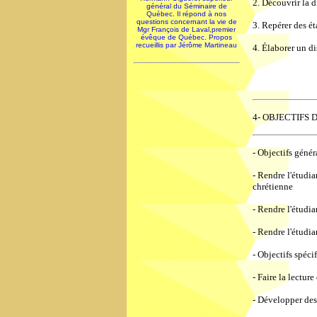
2. Découvrir la d
général du Séminaire de
Québec. Il répond à nos
questions concernant la vie de
3. Repérer des é
Mgr François de Laval,premier
évêque de Québec. Propos
recueillis par Jérôme Martineau
4. Élaborer un di
4- OBJECTIFS 
- Objectifs génér
- Rendre l'étudia
chrétienne
- Rendre l'étudia
- Rendre l'étudia
- Objectifs spéci
- Faire la lecture
- Développer des 