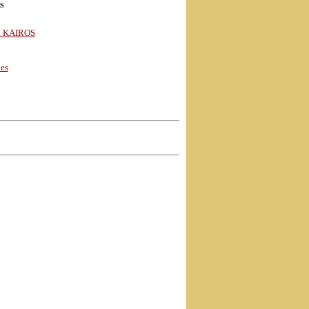
S
UR KAIROS
nes