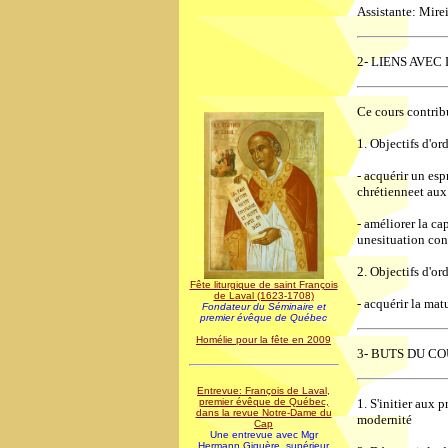
Assistante: Mirei
2- LIENS AVE
Ce cours contrib
1. Objectifs d'ord
- acquérir un esp
chrétienneet aux
- améliorer la ca
unesituation conc
2. Objectifs d'ord
Fête liturgique de saint François
de Laval (1623-1708)
- acquérir la mat
Fondateur du Séminaire et
premier évêque de Québec
Homélie pour la fête en 2009
3- BUTS DU C
Entrevue: François de Laval,
1. S'initier aux 
premier évêque de Québec,
dans la revue Notre-Dame du
modernité
Cap
Une entrevue avec Mgr
Hermann Giguère, supérieur