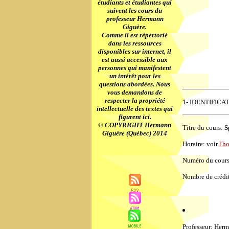
étudiants et étudiantes qui
suivent les cours du
professeur Hermann
Giguère.
Comme il est répertorié
dans les ressources
disponibles sur internet, il
est aussi accessible aux
personnes qui manifestent
un intérêt pour les
questions abordées. Nous
vous demandons de
respecter la propriété
1- IDENTIFICA
intellectuelle des textes qui
figurent ici.
© COPYRIGHT Hermann
Titre du cours:
S
Giguère (Québec) 2014
Horaire: voir
l'h
Numéro du cour
Nombre de crédit
Professeur: Herm