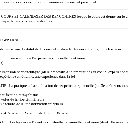
nstruments pour poursuivre soncheminement spirituel personnel
COURS ET CALENDRIER DES RENCONTRES losque le cours est donné sur le campus
orsque le cours est suivi à distance
N GÉNÉRALE
matisation du statut de la spiritualité dans le discours théologique (1ère semaine
: Description de l’expérience spirituelle chrétienne
s)
mension herméneutique (ou le processus d’interprétation) au coeur l'expérience sp
périence chrétienne, une expérience dans la foi
: La pratique et l'actualisation de l'expérience spirituelle (4e, 5e et 6e semaines
tification et psychisme
ies de la liberté intérieure
hemins de la transformation spirituelle
crit 7e semaine
Semaine de lecture - 8e semaine
 : Les figures de l’identité spirituelle personnelle chrétienne (9e et 10e semaine