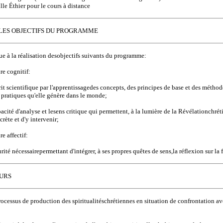
lle Éthier pour le cours à distance
C LES OBJECTIFS DU PROGRAMME
ue à la réalisation desobjectifs suivants du programme:
re cognitif:
rit scientifique par l'apprentissagedes concepts, des principes de base et des méthod
 pratiques qu'elle génère dans le monde;
pacité d'analyse et lesens critique qui permettent, à la lumière de la Révélationchrét
rète et d'y intervenir;
re affectif:
urité nécessairepermettant d'intégrer, à ses propres quêtes de sens,la réflexion sur la 
OURS
processus de production des spiritualitéschrétiennes en situation de confrontation av