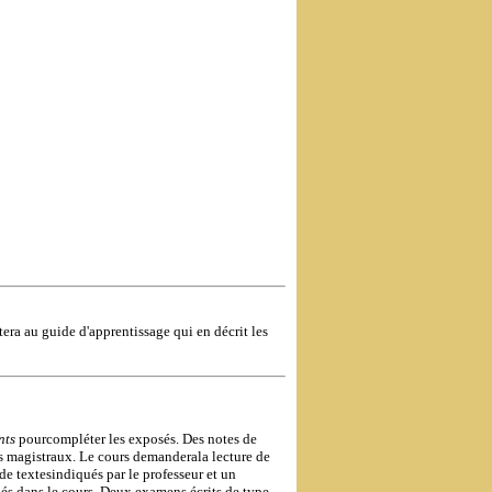
tera au guide d'apprentissage qui en décrit les
nts
pourcompléter les exposés. Des notes de
rs magistraux. Le cours demanderala lecture de
de textesindiqués par le professeur et un
dés dans le cours. Deux examens écrits de type