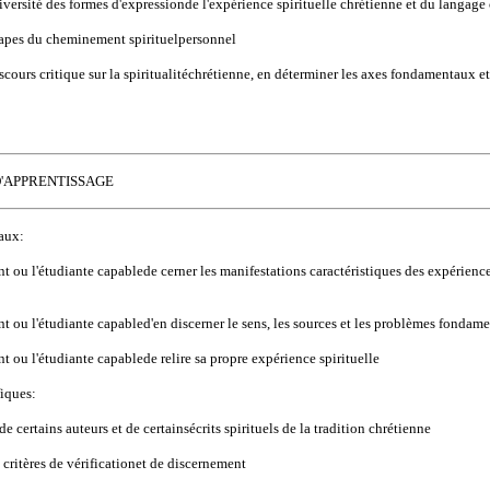
iversité des formes d'expressionde l'expérience spirituelle chrétienne et du langage
tapes du cheminement spirituelpersonnel
scours critique sur la spiritualitéchrétienne, en déterminer les axes fondamentaux e
D'APPRENTISSAGE
aux:
nt ou l'étudiante capablede cerner les manifestations caractéristiques des expériences
nt ou l'étudiante capabled'en discerner le sens, les sources et les problèmes fondam
nt ou l'étudiante capablede relire sa propre expérience spirituelle
fiques:
 de certains auteurs et de certainsécrits spirituels de la tradition chrétienne
critères de vérificationet de discernement