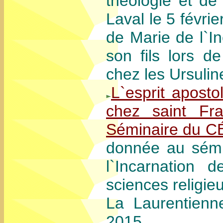
théologie et de 
Laval le 5 févri
de Marie de l`In
son fils lors d
chez les Ursulin
L`esprit apost
chez saint Fr
Séminaire du CÉ
donnée au sémi
l`Incarnation 
sciences religie
La Laurentienne
2015.