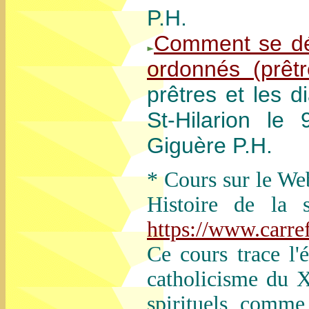
P.H.
Comment se déve
ordonnés (prêtr
prêtres et les 
St-Hilarion l
Giguère P.H.
* Cours sur le W
Histoire de la s
https://www.carref
Ce cours trace l'
catholicisme du X
spirituels comme