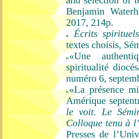
and selection of 
Benjamin Waterh
2017, 214p.
Écrits spiritue
textes choisis, S
«Une authentiq
spiritualité dioc
numéro 6, septemb
«La présence mi
Amérique septent
le voit. Le Sémi
Colloque tenu à l
Presses de l’Univ