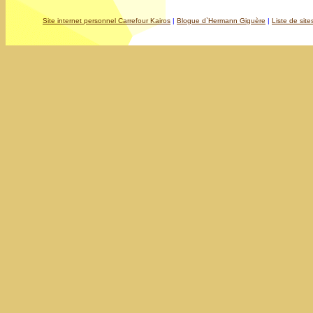
Site internet personnel Carrefour Kairos
|
Blogue d`Hermann Giguère
|
Liste de site