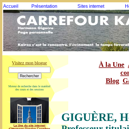
Accueil
Présentation
Sites internet
H
Visitez mon blogue
À la Une
co
Blog
G
Moteur de recherche dans le matériel
des cours et des sessions
GIGUÈRE, H
Professeur titulai
La Une du site internet
d`Hermann Giguère Carrefour