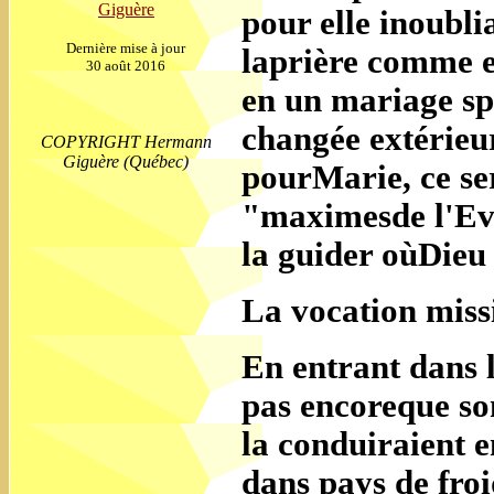
Giguère
pour elle inoubli
Dernière mise à jour
laprière comme e
30 août 2016
en un mariage spi
changée extérieu
COPYRIGHT Hermann
Giguère (Québec)
pourMarie, ce ser
"maximesde l'Eva
la guider oùDieu
La vocation miss
En entrant dans l
pas encoreque so
la conduiraient
dans pays de fro