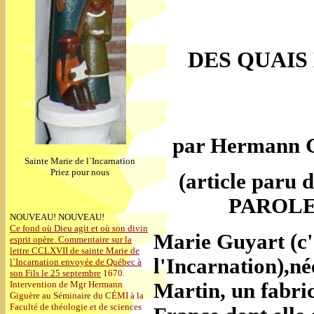
DES QUAIS 
par Hermann Gi
Sainte Marie de l`Incarnation
Priez pour nous
(article paru 
PAROLE, 
NOUVEAU! NOUVEAU!
Ce fond où Dieu agit et où son divin
Marie Guyart (c'
esprit opère. Commentaire sur la
lettre CCLXVII de sainte Marie de
l'Incarnation),n
l`Incarnation envoyée de Québec à
son Fils le 25 septembre
1670.
Martin, un fabric
Intervention de Mgr Hermann
Giguère au Séminaire du CÉMI à la
Faculté de théologie et de sciences