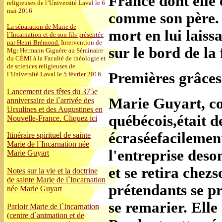
France dont elle
religieuses de l’Université Laval le 6
mai 2016
comme son père. A
La séparation de Marie de
mort en lui laiss
l`Incarnation et de son fils présentée
par Henri Brémond.
Intervention de
sur le bord de la f
Mgr Hermann Giguère au Séminaire
du CÉMI à la Faculté de théologie et
de sciences religieuses de
Premières grâces
l’Université Laval le 5 février 2016.
Lancement des fêtes du 375e
Marie Guyart, c
anniversaire de l`arrivée des
Ursulines et des Augustines en
québécois,était de
Nouvelle-France. Cliquez ici
écraséefacilement
Itinéraire spirituel de sainte
Marie de l`Incarnation née
l'entreprise deson
Marie Guyart
et se retira chezs
Notes sur la vie et la doctrine
de sainte Marie de l`Incarnation
prétendants se pr
née Marie Guyart
se remarier. Elle 
Parloir Marie de l`Incarnation
(centre d`animation et de