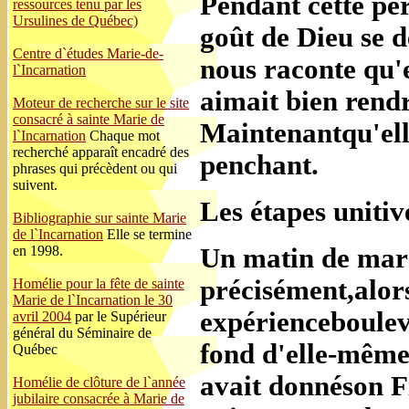
Pendant cette pér
ressources tenu par les
Ursulines de Québec)
goût de Dieu se d
Centre d`études Marie-de-
nous raconte qu'e
l`Incarnation
aimait bien rendr
Moteur de recherche sur le site
consacré à sainte Marie de
Maintenantqu'elle 
l`Incarnation
Chaque mot
recherché apparaît encadré des
penchant.
phrases qui précèdent ou qui
suivent.
Les étapes unitiv
Bibliographie sur sainte Marie
de l`Incarnation
Elle se termine
Un matin de mars
en 1998.
précisément,alors 
Homélie pour la fête de sainte
Marie de l`Incarnation le 30
expériencebouleve
avril 2004
par le Supérieur
général du Séminaire de
fond d'elle-mêmeq
Québec
avait donnéson Fi
Homélie de clôture de l`année
jubilaire consacrée à Marie de