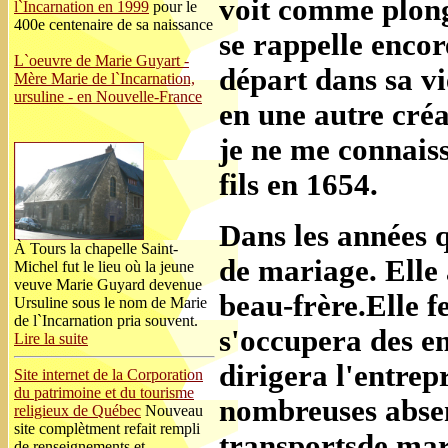
voit comme plongé
l`Incarnation en 1999
pour le
400e centenaire de sa naissance
se rappelle enco
L`oeuvre de Marie Guyart -
départ dans sa vi
Mère Marie de l`Incarnation,
ursuline - en Nouvelle-France
en une autre cré
je ne me connais
fils en 1654.
Dans les années q
À Tours la chapelle Saint-
de mariage. Elle 
Michel fut le lieu où la jeune
veuve Marie Guyard devenue
beau-frère.Elle f
Ursuline sous le nom de Marie
de l`Incarnation pria souvent.
s'occupera des e
Lire la suite
dirigera l'entrep
Site internet de la Corporation
du patrimoine et du tourisme
nombreuses absen
religieux de Québec
Nouveau
site complètment refait rempli
transportsde mar
de renseignements et