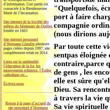
d`information. Une partie est
"Quelquefois, écri
consacrée à la Bienheureuse
Marie de l`Incarnation.
port à faire cha
Site internet de la Société des
compagnie ordinai
prêtres du Séminaire de Québec
fondée en 1663
(nous dirions au
Site internet personnel
d`Hermann Giguère
plusieurs
Par toute cette v
pages créées depuis 1997, site
complètement refait en 2014
sentpas éloignée 
Liens sur la spiritualité,
contraire,parce q
l`éducation de la foi, les
de gens , les enco
mouvements religieux, l`Église
catholique etc...
elle est sûre qu'e
Écrivez-nous
Dieu. Sa rencontr
à travers la vie 
Retour à la page d`accueil du
Sa vie spirituell
site personnel d`Hermann