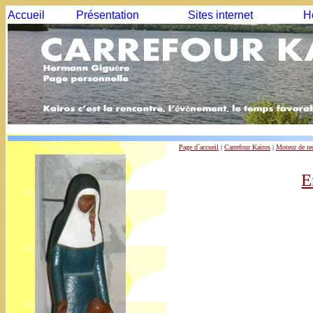
Accueil
Présentation
Sites internet
H
Page d`accueil
|
Carrefour Kairos
|
Moteur de re
E