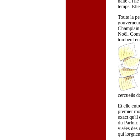
halte à l'îl
temps. Elle
Toute la pet
gouverneur 
Champlain é
Noël. Comme
tombent en 
cercueils d
Et elle ent
premier mona
exact qu'il
du Parloir.
visées des 
qui lorgnen