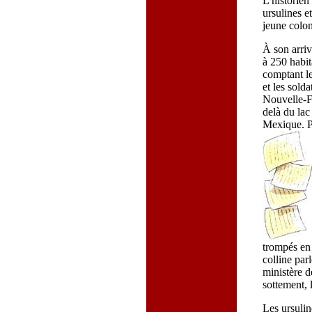
L'historien
ursulines et
jeune colon
À son arri
à 250 habit
comptant le
et les solda
Nouvelle-Fr
delà du lac
Mexique. Pr
trompés en 
colline par
ministère d
sottement,
Les ursulin