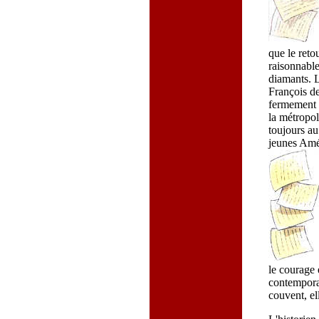
que le reto
raisonnable
diamants. L
François de
fermement e
la métropol
toujours au
jeunes Amé
le courage 
contemporai
couvent, el