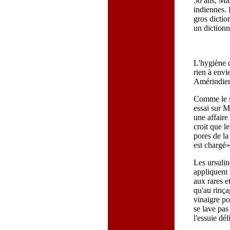
50 ans, Mar
indiennes. E
gros dictio
un dictionn
L'hygiène 
rien à envie
Amérindien
Comme le s
essai sur M
une affaire
croit que l
pores de la 
est chargé»
Les ursulin
appliquent 
aux rares e
qu'au rinça
vinaigre po
se lave pas
l'essuie dé