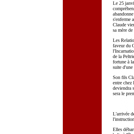
Le 25 janvi
compréhensi
abandonne u
s'enferme a
Claude vien
sa mère de 
Les Relatio
faveur du 
l'Incarnati
de la Peltr
fortune à l
suite d'une
Son fils Cl
entre chez 
deviendra s
sera le pre
L'arrivée d
l'instructi
Elles débar