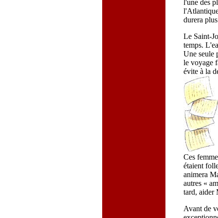
l'une des p
l'Atlantiqu
durera plus
Le Saint-Jo
temps. L'ea
Une seule 
le voyage f
évite à la 
Ces femmes 
étaient fol
animera Ma
autres « a
tard, aide
Avant de ve
exceptionn