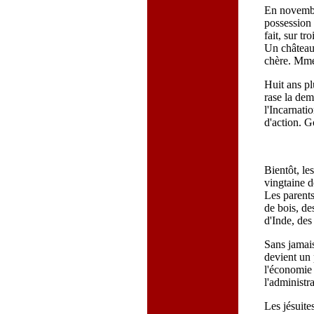
En novembr
possession 
fait, sur tr
Un château 
chère. Mme 
Huit ans pl
rase la dem
l'Incarnat
d'action. G
Bientôt, le
vingtaine d
Les parents
de bois, de
d'Inde, des
Sans jamais
devient un 
l'économie 
l'administra
Les jésuites