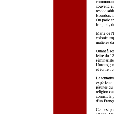
communauté
couvent, el
responsable
Bourdon, L
On parle sp
Iroquois, d
Marie de l'
colonie tro
matières da
Quant à ses
lettre du 1
séminarist
Hurons) ; n
et écrire ; 
La tentativ
expérience 
jésuites qu
religion ca
connait la 
d'un França
Ce n'est pa