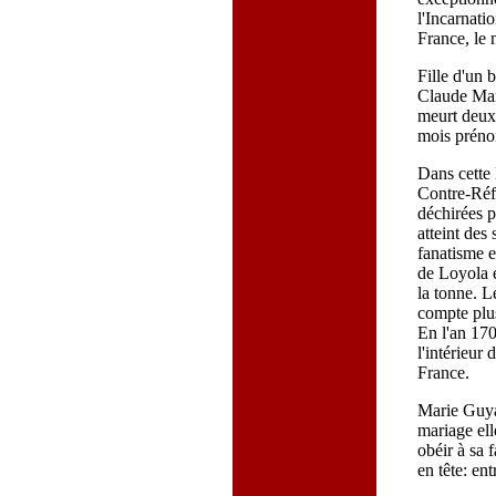
l'Incarnati
France, le 
Fille d'un 
Claude Mart
meurt deux 
mois prén
Dans cette
Contre-Réfo
déchirées p
atteint des
fanatisme e
de Loyola e
la tonne. L
compte plu
En l'an 170
l'intérieur
France.
Marie Guya
mariage elle
obéir à sa 
en tête: en