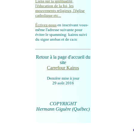
Liens sur la spiritualité,
l'éducation de la foi, les
mouvements religieux, l'église
catholique etc...
Écrivez-nous
en inscrivant vous-
même l'adresse suivante pour
éviter le spamming: kairos suivi
du signe arobas et de ca.tc
Retour à la page d'accueil du
site
Carrefour Kairos
Dernière mise à jour
29 août 2016
COPYRIGHT
Hermann Giguère (Québec)