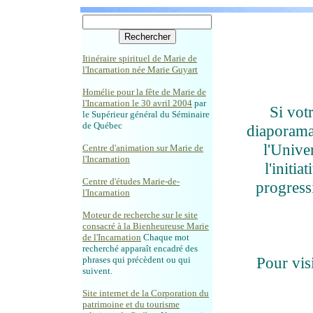
Itinéraire spirituel de Marie de
l'Incarnation née Marie Guyart
Homélie pour la fête de Marie de
l'Incarnation le 30 avril 2004
par
Si vot
le Supérieur général du Séminaire
de Québec
diaporama 
l'Unive
Centre d'animation sur Marie de
l'Incarnation
l'initia
Centre d'études Marie-de-
progress
l'Incarnation
Moteur de recherche sur le site
consacré à la Bienheureuse Marie
de l'Incarnation
Chaque mot
recherché apparaît encadré des
Pour vis
phrases qui précèdent ou qui
suivent.
Site internet de la Corporation du
patrimoine et du tourisme