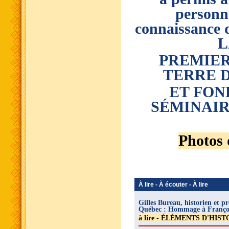
personne
connaissanc
L
PREMIER
TERRE 
ET FON
SÉMINAIR
Photos 
À lire - À écouter - À lire
Gilles Bureau, historien et p
Québec : Hommage à Franço
à lire - ÉLÉMENTS D'HIST