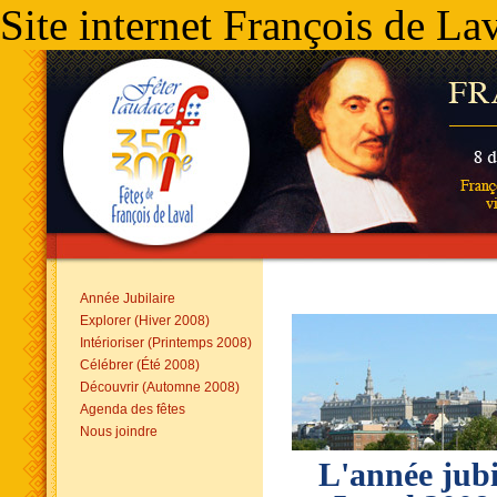
Site internet François de La
Année Jubilaire
Explorer (Hiver 2008)
Intérioriser (Printemps 2008)
Célébrer (Été 2008)
Découvrir (Automne 2008)
Agenda des fêtes
Nous joindre
L'année jubi