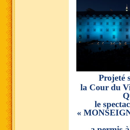
Projeté 
la Cour du V
Q
le specta
« MONSEIG
a permis à