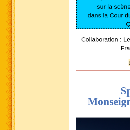
sur la scèn
dans la Cour d
Q
Collaboration : L
Fr
Spe
Monseign