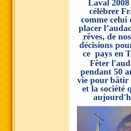
Laval 2008
célébrer F
comme celui 
placer l’auda
rêves, de nos
décisions pou
ce pays en T
Fêter l'aud
pendant 50 an
vie pour bâtir
et la société
aujourd'h