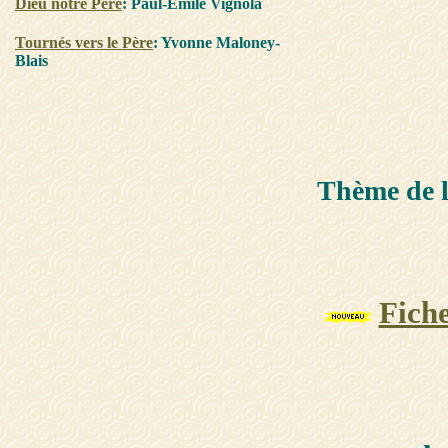
Dieu notre Père
: Paul-Émile Vignola
Tournés vers le Père
: Yvonne Maloney-
Blais
Thème de l
Fiche