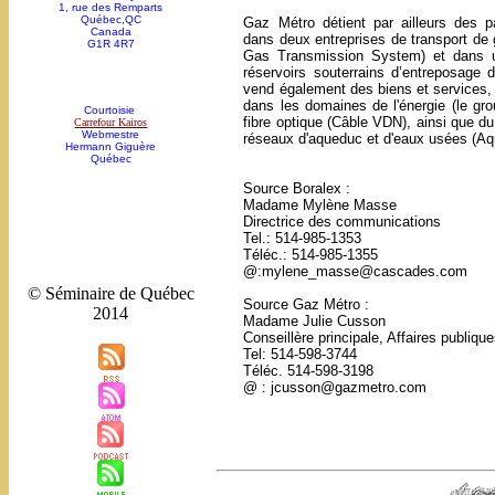
1, rue des Remparts
Québec,QC
Gaz Métro détient par ailleurs des pa
Canada
dans deux entreprises de transport de 
G1R 4R7
Gas Transmission System) et dans un
réservoirs souterrains d’entreposage 
vend également des biens et services, 
dans les domaines de l'énergie (le gro
Courtoisie
fibre optique (Câble VDN), ainsi que du 
Carrefour Kairos
Webmestre
réseaux d'aqueduc et d'eaux usées (A
Hermann Giguère
Québec
Source Boralex :
Madame Mylène Masse
Directrice des communications
Tel.: 514-985-1353
Téléc.: 514-985-1355
@:mylene_masse@cascades.com
© Séminaire de Québec
Source Gaz Métro :
2014
Madame Julie Cusson
Conseillère principale, Affaires publiq
Tel: 514-598-3744
Téléc. 514-598-3198
@ : jcusson@gazmetro.com