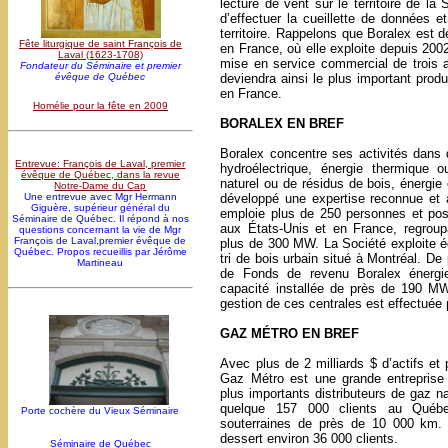
lecture de vent sur le territoire de la
d’effectuer la cueillette de données et 
territoire. Rappelons que Boralex est d
Fête liturgique de saint François de
en France, où elle exploite depuis 2002,
Laval (1623-1708)
mise en service commercial de trois au
Fondateur du Séminaire et premier
deviendra ainsi le plus important prod
évêque de Québec
en France.
Homélie pour la fête en 2009
BORALEX EN BREF
Boralex concentre ses activités dans 
Entrevue: François de Laval, premier
hydroélectrique, énergie thermique
évêque de Québec, dans la revue
naturel ou de résidus de bois, énergie 
Notre-Dame du Cap
développé une expertise reconnue et a
Une entrevue avec Mgr Hermann
Giguère, supérieur général du
emploie plus de 250 personnes et pos
Séminaire de Québec. Il répond à nos
aux États-Unis et en France, regroupa
questions concernant la vie de Mgr
François de Laval,premier évêque de
plus de 300 MW. La Société exploite é
Québec. Propos recueillis par Jérôme
tri de bois urbain situé à Montréal. De
Martineau
de Fonds de revenu Boralex énergie
capacité installée de près de 190 M
gestion de ces centrales est effectuée
GAZ MÉTRO EN BREF
Avec plus de 2 milliards $ d’actifs e
Gaz Métro est une grande entreprise 
plus importants distributeurs de gaz 
quelque 157 000 clients au Québ
Porte cochère du Vieux Séminaire
souterraines de près de 10 000 km. 
dessert environ 36 000 clients.
Séminaire de Québec