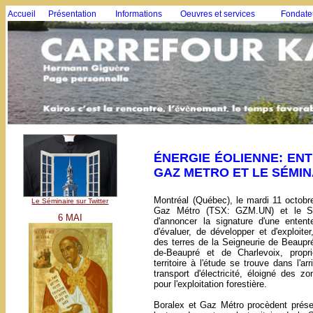
Accueil
Présentation
Informations
Oeuvres et services
Fondate
ÉNERGIE ÉOLIENNE: EN
GAZ METRO ET LE SÉMI
Montréal (Québec), le mardi 11 octobr
Le Séminaire sur Twitter
Gaz Métro (TSX: GZM.UN) et le Sém
6 MAI
d'annoncer la signature d'une enten
d'évaluer, de développer et d'exploiter
des terres de la Seigneurie de Beaupré
de-Beaupré et de Charlevoix, prop
territoire à l'étude se trouve dans l'a
transport d'électricité, éloigné des z
pour l'exploitation forestière.
Boralex et Gaz Métro procèdent présen