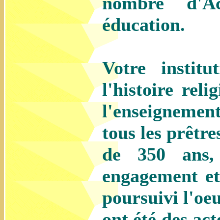
nombre d'Ac
éducation.
Votre instit
l'histoire rel
l'enseignemen
tous les prêtr
de 350 ans,
engagement e
poursuivi l'oe
ont été des ac