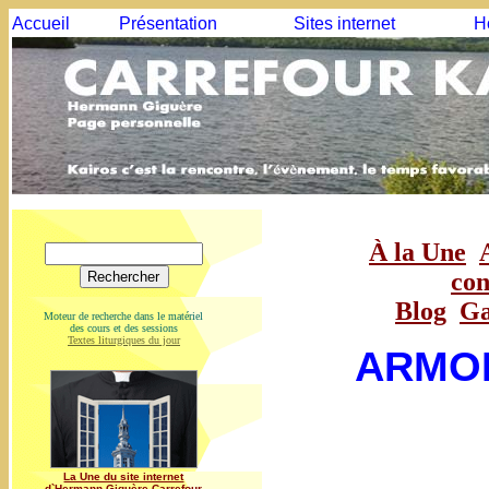
Accueil
Présentation
Sites internet
H
À la Une
con
Blog
Ga
Moteur de recherche dans le matériel
des cours et des sessions
Textes liturgiques du jour
ARMOI
La Une du site internet
d`Hermann Giguère Carrefour