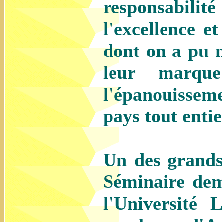
responsabili
l'excellence e
dont on a pu m
leur marqu
l'épanouissem
pays tout entie
Un des grands 
Séminaire dem
l'Université 