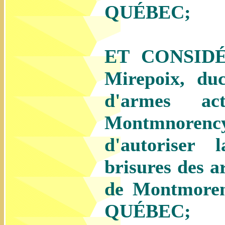
QUÉBEC;
ET CONSIDÉR
Mirepoix, du
d'armes a
Montmnoren
d'autoriser 
brisures des a
de Montmore
QUÉBEC;