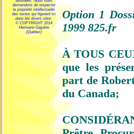
abordées. Nous vous
demandons de respecter
la propriété intellectuelle
Option 1 Dossi
des textes qui figurent ici
dans les divers sites.
© COPYRIGHT 2014
1999 825.fr
Hermann Giguère
(Québec)
À TOUS CEUX 
que les prés
part de Rober
du Canada;
CONSIDÉRAN
Prêtre, Procu