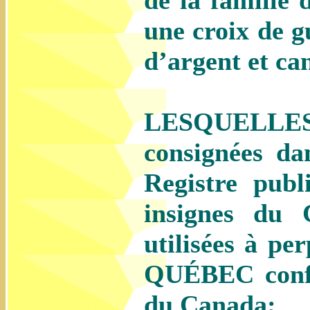
de la famille
une croix de g
d’argent et ca
LESQUELLES a
consignées da
Registre publ
insignes du 
utilisées à p
QUÉBEC confo
du Canada;