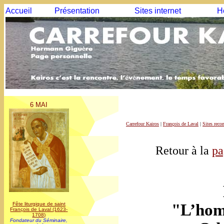
Accueil
Présentation
Sites internet
H
6 MAI
Carrefour Kairos
|
François de Laval
|
Sites rec
Retour à la
pa
"L’hom
Fête liturgique de saint
François de Laval (1623-
1708)
Fondateur du Séminaire,