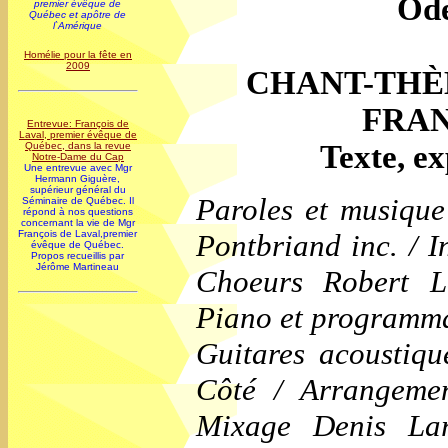
Ode
premier évêque de
Québec et apôtre de
l`Amérique
Homélie pour la fête en
2009
CHANT-THÈ
FRAN
Entrevue: François de
Laval, premier évêque de
Texte, e
Québec, dans la revue
Notre-Dame du Cap
Une entrevue avec Mgr
Hermann Giguère,
supérieur général du
Paroles et musique
Séminaire de Québec. Il
répond à nos questions
concernant la vie de Mgr
Pontbriand inc. / I
François de Laval,premier
évêque de Québec.
Propos recueillis par
Jérôme Martineau
Choeurs Robert L
Piano et programma
Guitares acoustique
Côté / Arrangemen
Mixage Denis Lar