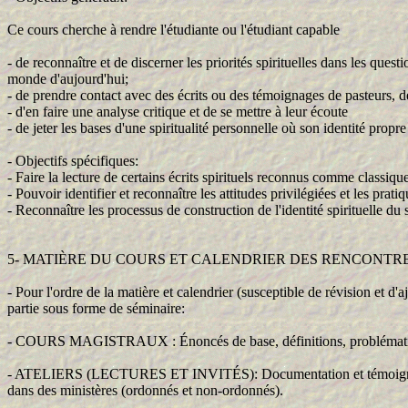
Ce cours cherche à rendre l'étudiante ou l'étudiant capable
- de reconnaître et de discerner les priorités spirituelles dans les quest
monde d'aujourd'hui;
- de prendre contact avec des écrits ou des témoignages de pasteurs, de 
- d'en faire une analyse critique et de se mettre à leur écoute
- de jeter les bases d'une spiritualité personnelle où son identité prop
- Objectifs spécifiques:
- Faire la lecture de certains écrits spirituels reconnus comme classique
- Pouvoir identifier et reconnaître les attitudes privilégiées et les pra
- Reconnaître les processus de construction de l'identité spirituelle 
5- MATIÈRE DU COURS ET CALENDRIER DES RENCONTR
- Pour l'ordre de la matière et calendrier (susceptible de révision et d
partie sous forme de séminaire:
- COURS MAGISTRAUX : Énoncés de base, définitions, problématique
- ATELIERS (LECTURES ET INVITÉS): Documentation et témoignages per
dans des ministères (ordonnés et non-ordonnés).