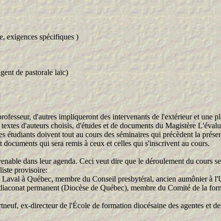
ie, exigences spécifiques )
t de pastorale laïc)
fesseur, d'autres impliqueront des intervenants de l'extérieur et une pla
textes d'auteurs choisis, d'études et de documents du Magistère L'évaluatio
les étudiants doivent tout au cours des séminaires qui précèdent la prése
t documents qui sera remis à ceux et celles qui s'inscrivent au cours.
enable dans leur agenda. Ceci veut dire que le déroulement du cours ser
liste provisoire:
 Laval à Québec, membre du Conseil presbytéral, ancien aumônier à l'Uni
diaconat permanent (Diocèse de Québec), membre du Comité de la forma
rtneuf, ex-directeur de l'École de formation diocésaine des agentes et de