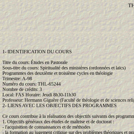
TH
1- IDENTIFICATION DU COURS
Titre du cours: Études en Pastorale
Sous-titre du cours: Spiritualité des ministères (ordonnées et laïcs)
Programmes des deuxième et troisième cycles en théologie
Trimestre: A-98
Numéro du cours: THL-65244
Nombre de crédits: 3
Local: FAS Horaire: Jeudi 8h30-11h30
Professeur: Hermann Giguère (Faculté de théologie et de sciences reli
2- LIENS AVEC LES OBJECTIFS DES PROGRAMMES
Ce cours contribue à la réalisation des objectifs suivants des programm
1. Objectifs généraux des études de maîtrise et de doctorat :
- l'acquisition de connaissances et de méthodes
- la formation au jugement critique sur des problèmes théoriques et pra