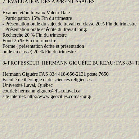
7- ÉVALUATION DES APPRENTISSAGES
Examen et/ou travaux Valeur Date
- Participation 15% Fin du trimestre
- Présentation orale du sujet de travail en classe 20% Fin du trimestre
- Présentation orale et écrite du travail long:
Recherche 20 % Fin du trimestre
Fond 25 % Fin du trimestre
Forme ( présentation écrite et présentation
orale en classe) 20 % Fin du trimestre
8- PROFESSEUR: HERMANN GIGUÈRE BUREAU: FAS 834 TÉL.
Hermann Giguère FAS 834 418-656-2131 poste 7650
Faculté de théologie et de sciences religieuses
Université Laval, Québec
couriel: hermann.giguere@ftsr.ulaval.ca
site internet: http://www.geocities.com/~hgig/