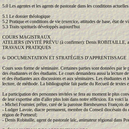
5.0 Les agentes et les agents de pastorale dans les conditions actuelles
5.1 Le dossier théologique
5.2 Pratique et conditions de vie (exercice, attitudes de base, état de v
5.3 Traits spirituels développés aujourd'hui
COURS MAGISTRAUX
ATELIERS (INVITÉ PRÉVU (à confirmer): Denis ROBITAILLE, agen
TRAVAUX PRATIQUES
6- DOCUMENTATION ET STRATÉGIES D'APPRENTISSAGE
Cours sous forme de séminaire. Certaines parties sont données par le pro
des étudiantes et des étudiants. Le cours demandera aussi la lecture de 
et des étudiantes aux discussions et aux séminaires. Les étudiantes et 
lecture, de méthode. La bibliographie fait partie du Recueil de textes e
La participation des personnes invitées se fera au moment le plus conv
de leur expertise afin d'aller plus loin dans notre réflexion. En voici la 
- Michel Fournier, prêtre, curé de la paroisse Bienheureux François de
- Ludger Lavoie, diacre permanent, membre du Conseil diocésain du 
région de Portneuf;
- Denis Robitaille, agent de pastorale laïc, animateur régional dans Po