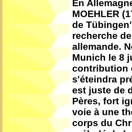
En Allemagn
MOEHLER
(1
de Tübingen",
recherche de
allemande. N
Munich le 8 j
contribution 
s'éteindra pr
est juste de
Pères, fort i
voie à une thé
corps du Chris