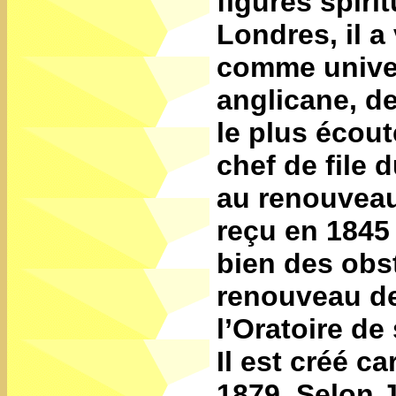
figures spiri
Londres, il a
comme univers
anglicane, d
le plus écou
chef de file 
au renouveau
reçu en 1845 
bien des obst
renouveau de 
l’Oratoire de
Il est créé c
1879. Selon J