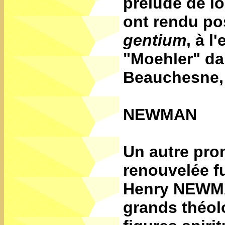
préludé de lo
ont rendu po
gentium
, à l
"Moehler" d
Beauchesne, 
NEWMAN
Un autre prom
renouvelée fu
Henry NEW
grands théol