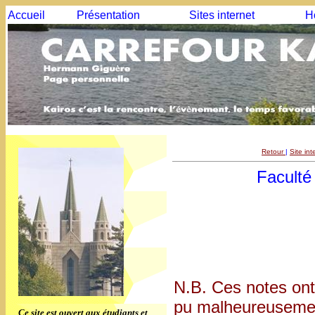
Accueil
Présentation
Sites internet
H
Retour
|
Site in
Faculté
N.B. Ces notes ont
pu malheureusement
Ce site est ouvert aux étudiants et