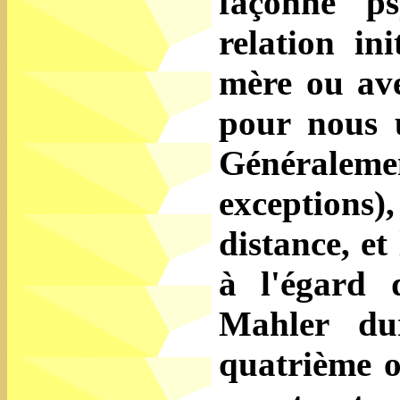
façonne p
relation in
mère ou ave
pour nous 
Générale
exceptions),
distance, e
à l'égard d
Mahler du
quatrième o