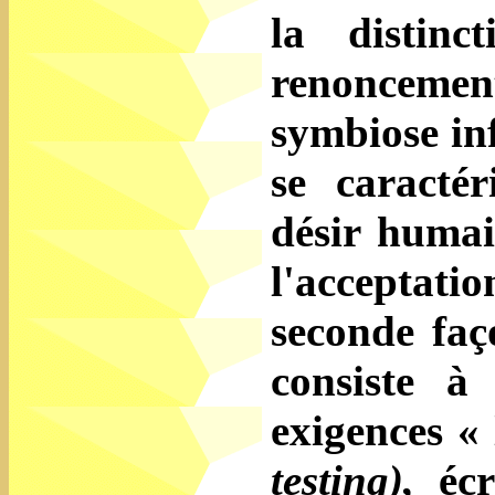
la distin
renoncemen
symbiose inf
se caracté
désir humai
l'acceptati
seconde faç
consiste à 
exigences « 
testing),
éc