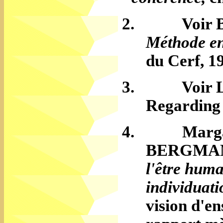
2.
Voir 
Mé
thode e
du Cerf, 19
3.
Voir 
Regarding
4.
Marg
BERGMA
l'être huma
individuat
vision d'e