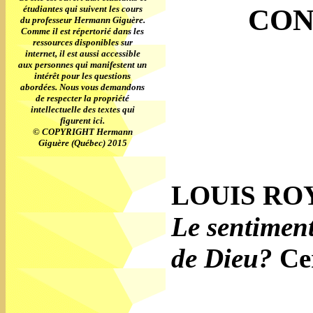
CON
étudiantes qui suivent les cours
du professeur Hermann Giguère.
Comme il est répertorié dans les
ressources disponibles sur
internet, il est aussi accessible
aux personnes qui manifestent un
intérêt pour les questions
abordées. Nous vous demandons
de respecter la propriété
intellectuelle des textes qui
figurent ici.
© COPYRIGHT Hermann
Giguère (Québec) 2015
LOUIS RO
Le sentiment
de Dieu?
Cer