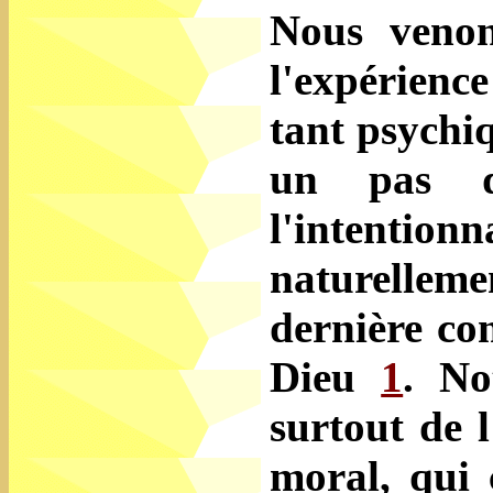
Nous venon
l'expérience
tant psychiq
un pas d
l'intenti
naturellemen
dernière co
Dieu
1
. No
surtout de l
moral, qui c