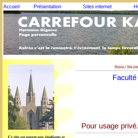
Accueil
Présentation
Sites internet
H
Retour
|
Site in
Faculté
Pour usage privé.
Ce site est ouvert aux étudiants et