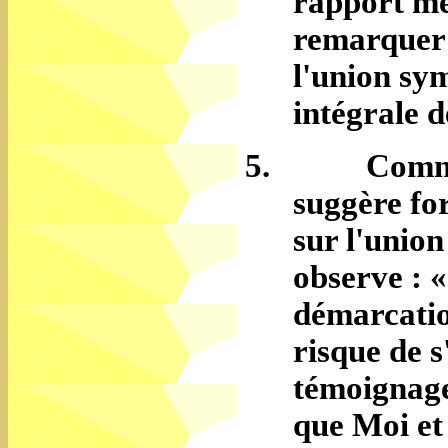
rapport mè
remarquer: 
l'union sym
intégrale d
5.
Comme
suggère
fo
sur l'union
observe : «
démarcation
risque de s
témoignage
que Moi et