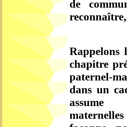
de commun
reconnaître,
Rappelons l
chapitre pr
paternel-m
dans un cad
assume pl
maternelle