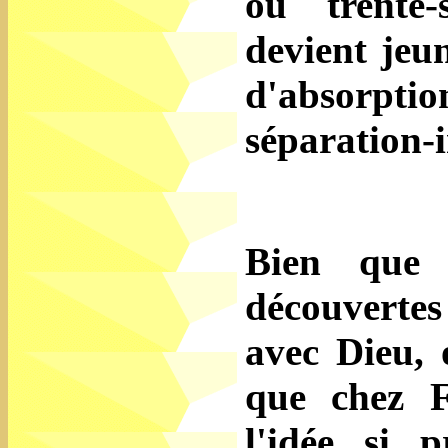
ou trente-
devient jeu
d'absorpti
séparation-
Bien que 
découvertes
avec Dieu, 
que chez 
l'idée si p