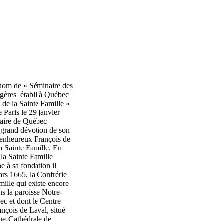
nom de « Séminaire des
gères établi à Québec
 de la Sainte Famille »
e Paris le 29 janvier
aire de Québec
 grand dévotion de son
ienheureux François de
a Sainte Famille. En
la Sainte Famille
 à sa fondation il
ars 1665, la Confrérie
mille qui existe encore
s la paroisse Notre-
c et dont le Centre
nçois de Laval, situé
que-Cathédrale de