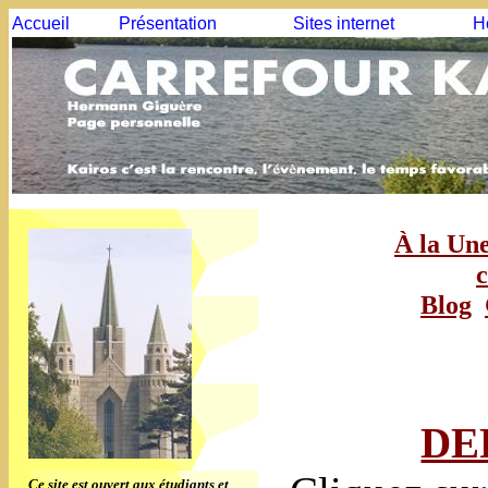
Accueil
Présentation
Sites internet
H
À la Un
c
Blog
DE
Ce site est ouvert aux étudiants et