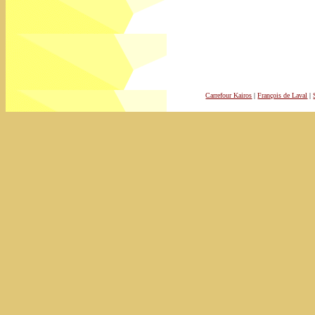
Carrefour Kairos
|
François de Laval
|