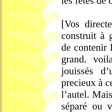
les fêtes de 
[Vos directe
construit à
de contenir 
grand. voi
jouissés d’
precieux à c
l’autel. Mai
séparé ou v