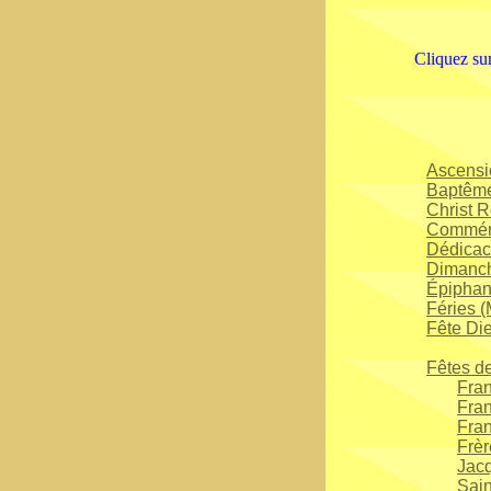
Cliquez su
Ascensi
Baptême
Christ R
Commémo
Dédicace
Dimanc
Épiphani
Féries 
Fête Di
Fêtes de
Fran
Fran
Fran
Frèr
Jacq
Sain