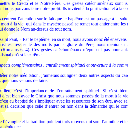
mettra le Credo et le Notre-Père. Ces gestes catéchuménaux sont i
nt nous pouvons faire notre profit. Ils invitent à la purification et à la c
ls centrent l’attention sur le fait que le baptême est un passage à la suit
 mort à la vie, qui dans le mystère pascal se remet tout entier entre les
 lui donne le Nom au-dessus de tout nom.
 saint Paul, « Par le baptême, en sa mort, nous avons donc été ensevelis 
st est ressuscité des morts par la gloire du Père, nous menions n
 (Romains 6, 4). Ces gestes catéchuménaux n’épuisent pas pour auta
tismal qu’est le carême.
pects complémentaires : entraînement spirituel et ouverture à la com
ter notre méditation, j’aimerais souligner deux autres aspects du car
s que nous venons de faire.
 lieu, c’est l’importance de l’entraînement spirituel. Si c’est bie
si c’est bien avec le Christ que nous sommes passés de la mort à la vie,
’est au baptisé de s’impliquer avec les ressources de son être, avec sa
est sa décision que celle d’entrer ou non dans la démarche qui le con
re l’évangile et la tradition pointent trois moyens qui sont l’aumône et le 
la pénitence.