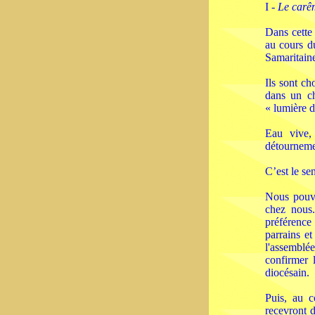
I -
Le carê
Dans cette 
au cours d
Samaritaine
Ils sont ch
dans un ch
« lumière du
Eau vive, 
détournemen
C’est le se
Nous pouvo
chez nous.
préférence
parrains et
l'assemblé
confirmer 
diocésain.
Puis, au c
recevront d