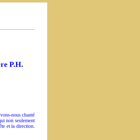
re P.H.
 avons-nous chanté
 qui non seulement
e et la direction.