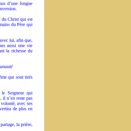
ssus d’une longue
onversion.
e du Christ qui est
 mains du Père qui
avec lui, afin que,
ous aussi une vie
nt la richesse du
munauté
ême qui sont tirés
n le Seigneur qui
 il n’en reste pas
 volonté, avec ses
vertira de plus en
partage, la prière,