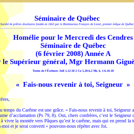
Séminaire de Québec
Société de prêtres diocésains fondée en 1663 par le Bienheureux François de Laval, premier évêque de Québec
Homélie pour le Mercredi des Cendres
Séminaire de Québec
(6 février 2008) Année A
 le Supérieur général, Mgr Hermann Giguè
Textes de l'Écriture: Joël 1,12-18 2 Co 5,20-6,2 Mt, 6, 1-6.16-18
« Fais-nous revenir à toi, Seigneur »
ères,
du temps du Carême est une grâce. « Fais-nous revenir à toi, Seigneur
ume d’acclamation (Ps 79, 8). Oui, chers confrères, c’est le Seigneur
 à vivre la montée vers Pâques qu’est le carême, mais qui en prend la têt
-moi et je serai converti » pouvons-nous répéter avec foi.