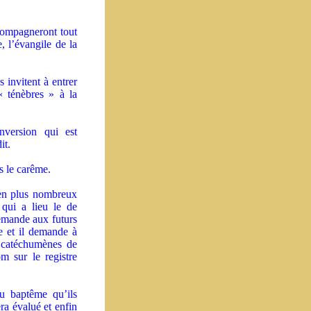
ccompagneront tout
, l’évangile de la
.
 invitent à entrer
« ténèbres » à la
nversion qui est
it.
s le carême.
 en plus nombreux
 qui a lieu le de
emande aux futurs
me et il demande à
x catéchumènes de
m sur le registre
u baptême qu’ils
era évalué et enfin