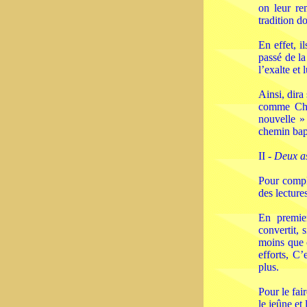
on leur re
tradition do
En effet, i
passé de la
l’exalte et
Ainsi, dira
comme Chri
nouvelle »
chemin bap
II -
Deux as
Pour complé
des lecture
En premier
convertit, 
moins que c
efforts, C’
plus.
Pour le fai
le jeûne et 