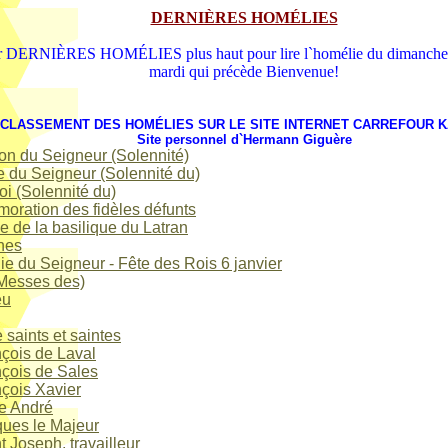
DERNIÈRES HOMÉLIES
r DERNIÈRES HOMÉLIES plus haut pour lire l`homélie du dimanche qu
mardi qui précède Bienvenue!
CLASSEMENT DES HOMÉLIES SUR LE SITE INTERNET CARREFOUR K
Site personnel d`Hermann Giguère
on du Seigneur (Solennité)
 du Seigneur (Solennité du)
oi (Solennité du)
ration des fidèles défunts
 de la basilique du Latran
hes
e du Seigneur - Fête des Rois 6 janvier
(Messes des)
eu
 saints et saintes
çois de Laval
çois de Sales
çois Xavier
e André
ues le Majeur
t Joseph, travailleur