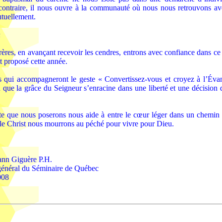
ontraire, il nous ouvre à la communauté où nous nous retrouvons av
utuellement.
n
ères, en avançant recevoir les cendres, entrons avec confiance dans c
t proposé cette année.
s qui accompagneront le geste « Convertissez-vous et croyez à l’Évan
 que la grâce du Seigneur s’enracine dans une liberté et une décision 
te que nous poserons nous aide à entre le cœur léger dans un chemin 
e Christ nous mourrons au péché pour vivre pour Dieu.
nn Giguère P.H.
général du Séminaire de Québec
008