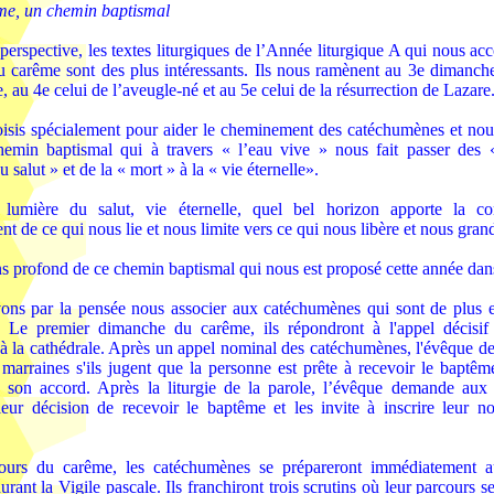
me, un chemin baptismal
perspective, les textes liturgiques de l’Année liturgique A qui nous a
u carême sont des plus intéressants. Ils nous ramènent au 3e dimanche
, au 4e celui de l’aveugle-né et au 5e celui de la résurrection de Lazare
oisis spécialement pour aider le cheminement des catéchumènes et nous
emin baptismal qui à travers « l’eau vive » nous fait passer des 
 salut » et de la « mort » à la « vie éternelle».
lumière du salut, vie éternelle, quel bel horizon apporte la co
t de ce qui nous lie et nous limite vers ce qui nous libère et nous grand
ns profond de ce chemin baptismal qui nous est proposé cette année dan
ns par la pensée nous associer aux catéchumènes qui sont de plus
 Le premier dimanche du carême, ils répondront à l'appel décisif
 à la cathédrale. Après un appel nominal des catéchumènes, l'évêque d
 marraines s'ils jugent que la personne est prête à recevoir le baptê
e son accord. Après la liturgie de la parole, l’évêque demande au
leur décision de recevoir le baptême et les invite à inscrire leur no
ours du carême, les catéchumènes se prépareront immédiatement a
urant la Vigile pascale. Ils franchiront trois scrutins où leur parcours s