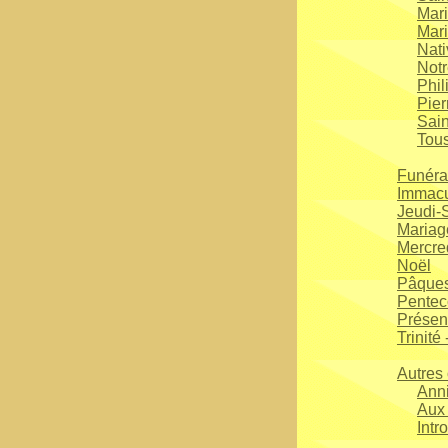
Mari
Mari
Nati
Not
Phil
Pier
Sain
Tous
Funérai
Immacu
Jeudi-
Mariag
Mercre
Noël
Pâque
Pentec
Présen
Trinité
Autres
Anni
Aux 
Intr