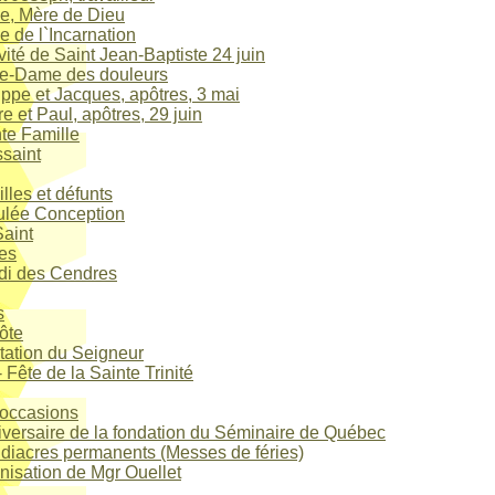
e, Mère de Dieu
e de l`Incarnation
vité de Saint Jean-Baptiste 24 juin
re-Dame des douleurs
ippe et Jacques, apôtres, 3 mai
re et Paul, apôtres, 29 juin
te Famille
saint
lles et défunts
lée Conception
Saint
es
di des Cendres
s
ôte
tation du Seigneur
 - Fête de la Sainte Trinité
 occasions
versaire de la fondation du Séminaire de Québec
diacres permanents (Messes de féries)
onisation de Mgr Ouellet