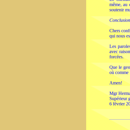
même, au c
soutenir m
Conclusio
Chers confr
qui nous es
Les parole
avec raison
forcées.
Que le ges
où comme l
Amen!
Mgr Herma
Supérieur 
6 février 2