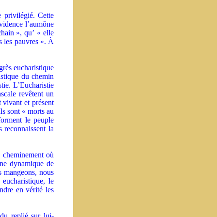
privilégié. Cette
vidence l’aumône
hain », qu’ « elle
s les pauvres ». À
grès eucharistique
ristique du chemin
tie. L’Eucharistie
scale revêtent un
 vivant et présent
 Ils sont « morts au
forment le peuple
 reconnaissent la
e cheminement où
 une dynamique de
us mangeons, nous
eucharistique, le
dre en vérité les
u replié sur lui-