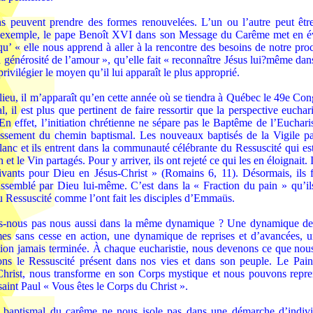
 peuvent prendre des formes renouvelées. L’un ou l’autre peut être 
 exemple, le pape Benoît XVI dans son Message du Carême met en é
 qu’ « elle nous apprend à aller à la rencontre des besoins de notre proc
 générosité de l’amour », qu’elle fait « reconnaître Jésus lui?même dan
rivilégier le moyen qu’il lui apparaît le plus approprié.
ieu, il m’apparaît qu’en cette année où se tiendra à Québec le 49e Con
al, il est plus que pertinent de faire ressortir que la perspective eucha
En effet, l’initiation chrétienne ne sépare pas le Baptême de l’Eucharis
tissement du chemin baptismal. Les nouveaux baptisés de la Vigile pa
anc et ils entrent dans la communauté célébrante du Ressuscité qui est
 et le Vin partagés. Pour y arriver, ils ont rejeté ce qui les en éloignait.
ivants pour Dieu en Jésus-Christ » (Romains 6, 11). Désormais, ils 
ssemblé par Dieu lui-même. C’est dans la « Fraction du pain » qu’ils
u Ressuscité comme l’ont fait les disciples d’Emmaüs.
-nous pas nous aussi dans la même dynamique ? Une dynamique d
s sans cesse en action, une dynamique de reprises et d’avancées,
tion jamais terminée. À chaque eucharistie, nous devenons ce que no
ons le Ressuscité présent dans nos vies et dans son peuple. Le Pain 
hrist, nous transforme en son Corps mystique et nous pouvons repren
saint Paul « Vous êtes le Corps du Christ ».
baptismal du carême ne nous isole pas dans une démarche d’individ