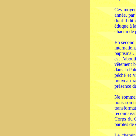
Ces moyens
année, par
dont il dit
éduque à la
chacun de p
En second l
internation
baptismal. 
est l’abou
vêtement bl
dans la Pain
péché et v
nouveau ra
présence d
Ne sommes
nous somme
transforma
reconnaiss
Corps du C
paroles de 
Le chemin 