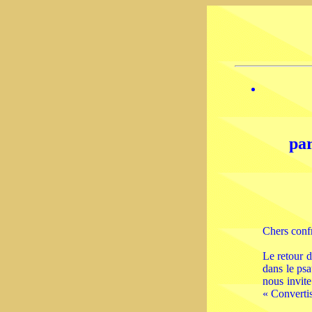
par
Chers confr
Le retour 
dans le psa
nous invite
« Convertis