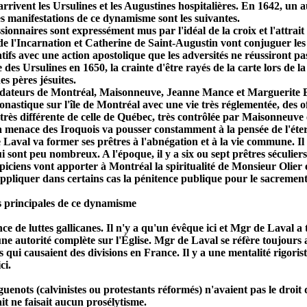
rrivent les Ursulines et les Augustines hospitalières. En 1642, un 
s manifestations de ce dynamisme sont les suivantes.
sionnaires sont expressément mus par l'idéal de la croix et l'attrai
e l'Incarnation et Catherine de Saint-Augustin vont conjuguer les é
ifs avec une action apostolique que les adversités ne réussiront p
des Ursulines en 1650, la crainte d'être rayés de la carte lors de la
s pères jésuites.
ndateurs de Montréal, Maisonneuve, Jeanne Mance et Marguerite B
nastique sur l'île de Montréal avec une vie très réglementée, des off
 très différente de celle de Québec, très contrôlée par Maisonneuve
a menace des Iroquois va pousser constamment à la pensée de l'éter
 Laval va former ses prêtres à l'abnégation et à la vie commune. Il
i sont peu nombreux. A l'époque, il y a six ou sept prêtres séculiers,
piciens vont apporter à Montréal la spiritualité de Monsieur Olier e
appliquer dans certains cas la pénitence publique pour le sacrement
s principales de ce dynamisme
ce de luttes gallicanes. Il n'y a qu'un évêque ici et Mgr de Laval a 
une autorité complète sur l'Église. Mgr de Laval se réfère toujours 
s qui causaient des divisions en France. Il y a une mentalité rigoris
ci.
uenots (calvinistes ou protestants réformés) n'avaient pas le droit 
it ne faisait aucun prosélytisme.