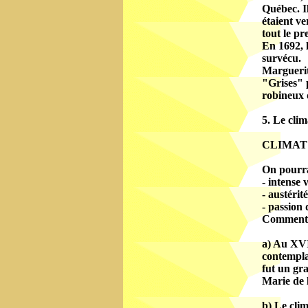
Québec. Il
étaient ve
tout le pr
En 1692, 
survécu.
Marguerite
"Grises" p
robineux 
5. Le clima
CLIMAT
On pourrai
- intense 
- austérit
- passion 
Commento
a) Au XVII
contempla
fut un gra
Marie de l
b) Le clim