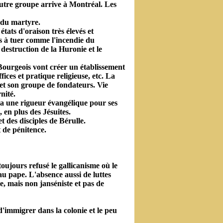
autre groupe arrive à Montréal. Les
t du martyre.
tats d'oraison très élevés et
as à tuer comme l'incendie du
 destruction de la Huronie et le
ourgeois vont créer un établissement
ices et pratique religieuse, etc. La
 et son groupe de fondateurs. Vie
nité.
 a une rigueur évangélique pour ses
 en plus des Jésuites.
t des disciples de Bérulle.
 de pénitence.
toujours refusé le gallicanisme où le
au pape. L'absence aussi de luttes
te, mais non janséniste et pas de
d'immigrer dans la colonie et le peu