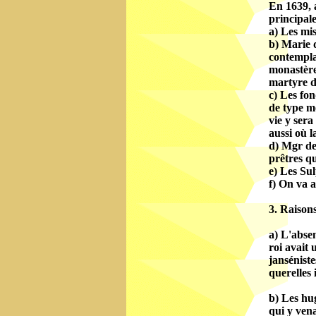
En 1639, a
principale
a) Les mis
b) Marie d
contemplat
monastère 
martyre de
c) Les fo
de type mo
vie y sera
aussi où l
d) Mgr de
prêtres qu
e) Les Sul
f) On va 
3. Raison
a) L'absen
roi avait 
janséniste
querelles i
b) Les hug
qui y vena