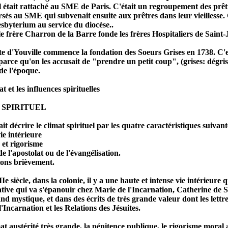
 était rattaché au SME de Paris. C'était un regroupement des prêtr
rsés au SME qui subvenait ensuite aux prêtres dans leur vieillesse
esbyterium au service du diocèse..
le frère Charron de la Barre fonde les frères Hospitaliers de Sain
 d'Youville commence la fondation des Soeurs Grises en 1738. C'est
arce qu'on les accusait de "prendre un petit coup", (grises: dégris
de l'époque.
t et les influences spirituelles
 SPIRITUEL
t décrire le climat spirituel par les quatre caractéristiques suivant
vie intérieure
é et rigorisme
de l'apostolat ou de l'évangélisation.
ns brièvement.
e siècle, dans la colonie, il y a une haute et intense vie intérieure q
tive qui va s'épanouir chez Marie de l'Incarnation, Catherine de 
nd mystique, et dans des écrits de très grande valeur dont les lettr
'Incarnation et les Relations des Jésuites.
at austérité très grande, la pénitence publique, le rigorisme mora