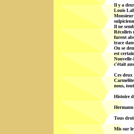
Il y a deu
Louis Lall
Monsieur 
sulpicienn
Il ne semb
Récollets 
furent abs
trace dans
On se dema
est certai
Nouvelle-F
c'était au
Ces deux i
Carmélites
nous, tout
Histoire 
Hermann G
Tous droit
Mis sur le