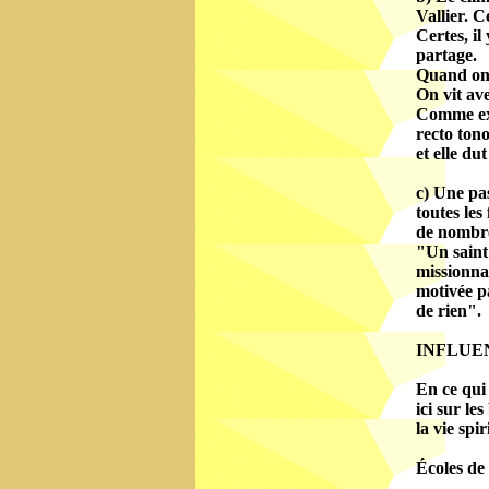
Vallier. C
Certes, il
partage.
Quand on a
On vit ave
Comme exem
recto tono
et elle du
c) Une pas
toutes les
de nombreu
"Un saint
missionnai
motivée pa
de rien".
INFLUE
En ce qui 
ici sur le
la vie spir
Écoles de 