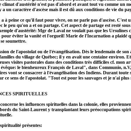
e climat d'austérité n'est pas d'abord et avant tout vu comme un m
 y a un caractère d'ascèse mais il est dû aux conditions de vie du pa
 à peine ce qu'il faut pour vivre, on ne parle pas d'ascèse. C'est u
c le peu qu'on a et on partage. Cet aspect de partage est resté sous
ple d'austérité: Mgr de Laval ne voulait pas que les Ursulines chant
 pour éviter la vanité et l'orgueil! Marie de l'Incarnation a plaidé 
t se soumettre.
sion de l'apostolat ou de l'évangélisation. Dès le lendemain de son 
 familles du village de Québec; il y en avait une centaine environ. Et i
ses visites pastorales dans des conditions très difficiles cf. mon a
 évêque: le bienheureux François de Laval", dans Communio, n.V, 5 
res vont se consacrer à l'évangélisation des Indiens. Durant toute s
r ce sens de l'apostolat. "Tout est pour les sauvages et je n'ai plus 
NCES SPIRITUELLES
concerne les influences spirituelles dans la colonie, elles proviennent
s bords du Saint-Laurent y transplantant leurs préoccupations spiritu
ituelle.
spiritualité présentes: