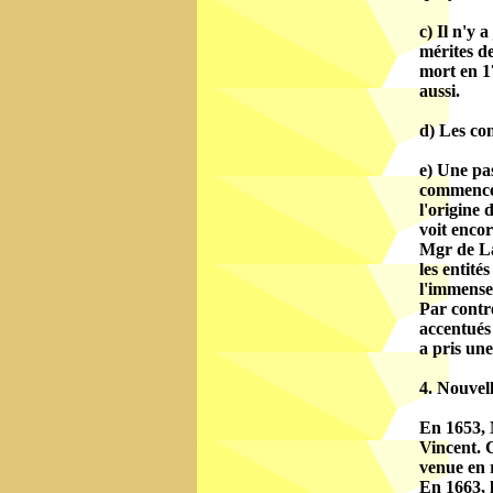
c) Il n'y 
mérites de
mort en 17
aussi.
d) Les con
e) Une pas
commencée
l'origine 
voit encor
Mgr de Lav
les entité
l'immense 
Par contre
accentués 
a pris une
4. Nouvel
En 1653, 
Vincent. C
venue en 
En 1663, 