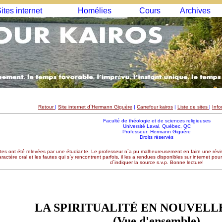
ites internet
Homélies
Cours
Archives
Retour
|
Site internet d`Hermann Giguère
|
Carrefour kairos
|
Liste de sites
|
Info
Faculté de théologie et de sciences religieuses
Université Laval, Québec, QC
Professeur: Hermann Giguère
Droits réservés
tes ont été relevées par une étudiante. Le professeur n`a pu malheureusement en faire une révis
ractère oral et les fautes qui s`y rencontrent parfois, il les a rendues disponibles sur internet po
d`indiquer la source s.v.p. Bonne lecture!
LA SPIRITUALITÉ EN NOUVELL
(Vue d'ensemble)