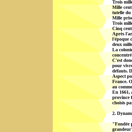
Trois mill
Mille cent
tutelle du 
Mille pris
Trois mill
Cinq cents
Après l'ar
l'époque d
deux mille
La colonie
concentrée
C'est donc
pour vivre
défauts. D
Aspect pol
France. O
au commer
En 1661, a
province f
choisis par
2. Dynami
"Fondée p
grandeur"