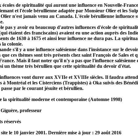
x écoles de spiritualité qui auront une influence en Nouvelle-France:
emant et l'école bérullienne adaptée par Monsieur Olier et les Sul
Olier n'est jamais venu au Canada. L'école bérullienne influence 
e.
le pas y avoir eu beaucoup d'autres influences d'école de spirituali
(qui étaient des franciscains) avaient eu une action auprès des Indien
ents de 1630 à 1675 et ainsi leur influence ne dura pas. La spiritual
 la colonie.
nde s'il y a une influence salésienne dans l'insistance sur le devoir d
n que ces thèmes sont très présents chez saint François de Sales et qu
rance. Mais il faut noter qu'il n'y a pas que l'influence salésienne q
ssi un thème très bérullien que cette spiritualité du devoir d'état.
nfluences vont durer aux XVIIe et XVIIIe siècles. Il faudra attendr
 à Montréal et les Cisterciens (Trappistes) à Oka suivis des Bénédic
 passe par le courant jésuite et bérullien.
de la spiritualité moderne et contemporaine (Automne 1998)
iguère, professeur
s réservés
 site le 10 janvier 2001. Dernière mise à jour : 29 août 2016