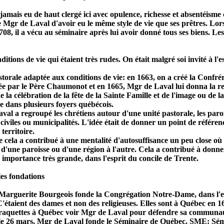
a jamais eu de haut clergé ici avec opulence, richesse et absentéis
 Mgr de Laval d'avoir eu le même style de vie que ses prêtres. Lors
08, il a vécu au séminaire après lui avoir donné tous ses biens. Les
ditions de vie qui étaient très rudes. On était malgré soi invité à l'es
torale adaptée aux conditions de vie: en 1663, on a créé la Confréri
 par le Père Chaumonot et en 1665, Mgr de Laval lui donna la rec
de la célébration de la fête de la Sainte Famille et de l'image ou de l
e dans plusieurs foyers québécois.
al a regroupé les chrétiens autour d'une unité pastorale, les parois
s civiles ou municipalités. L'idée était de donner un point de référe
territoire.
 cela a contribué à une mentalité d'autosuffisance un peu close où l
d'une paroisse ou d'une région à l'autre. Cela a contribué à donne
 importance très grande, dans l'esprit du concile de Trente.
les fondations
Marguerite Bourgeois fonde la Congrégation Notre-Dame, dans l'e
'étaient des dames et non des religieuses. Elles sont à Québec en 
raquettes à Québec voir Mgr de Laval pour défendre sa communau
le 26 mars, Mgr de Laval fonde le Séminaire de Québec. SME: Sémi