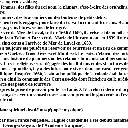
e cinq cents soldats;
 femmes, des filles du roi pour la plupart, c'est-à-dire des orphelines
roi.
onniers: des braconniers ou des fauteurs de petits délits.
e neuf cents engagés pour faire du travail ici durant trois ans. Beau
 paysans libres, venus de leur gré.
rivée de Mgr de Laval, soit de 1660 à 1680, il arrive ici deux mille
e Jean Talon. A l'arrivée de Marie de l'Incarnation, en 1639 il n'y a
 cinq cents à l'arrivée de Mgr de Laval en 1659.
 a toujours été plutôt un réservoir de fourrures et un lieu de comm
s à Québec, Trois-Rivières et Montréal. Le reste, c'étaient des fort
 une histoire de pionniers où les relations humaines sont personnali
. La vie religieuse sera dégagée des institutions et des structures de
ans le quotidien, il y a des luttes pour vivre, donc un caractère gra
itique. Jusqu'en 1660, la situation politique de la colonie était la 
n a ainsi la compagnie des Cent associés dont Richelieu est le prés
ce des peaux de fourrure.
près la prise de pouvoir par le roi Louis XIV , celui-ci décide d'or
rançaise avec un conseil souverain comprenant le gouverneur, l'évêq
 le roi.
sme spirituel des débuts (épopée mystique)
ar une France religieuse...l'Église canadienne à ses débuts manife
 (Georges Goyau, de l'Académie française).