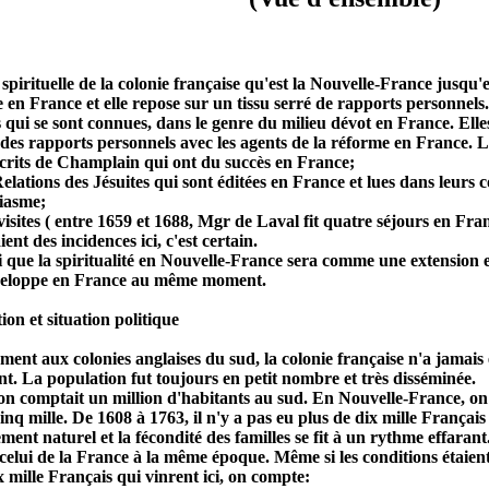
 spirituelle de la colonie française qu'est la Nouvelle-France jusqu
 en France et elle repose sur un tissu serré de rapports personnels.
qui se sont connues, dans le genre du milieu dévot en France. Elles
et des rapports personnels avec les agents de la réforme en France. 
 écrits de Champlain qui ont du succès en France;
Relations des Jésuites qui sont éditées en France et lues dans leurs 
iasme;
visites ( entre 1659 et 1688, Mgr de Laval fit quatre séjours en Fra
ient des incidences ici, c'est certain.
si que la spiritualité en Nouvelle-France sera comme une extensio
veloppe en France au même moment.
ion et situation politique
ent aux colonies anglaises du sud, la colonie française n'a jamais
t. La population fut toujours en petit nombre et très disséminée.
on comptait un million d'habitants au sud. En Nouvelle-France, on
inq mille. De 1608 à 1763, il n'y a pas eu plus de dix mille França
ement naturel et la fécondité des familles se fit à un rythme effarant
celui de la France à la même époque. Même si les conditions étaient r
x mille Français qui vinrent ici, on compte: