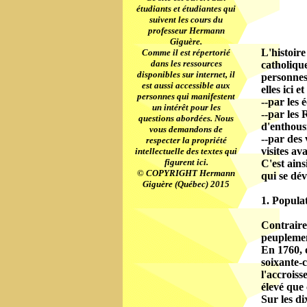
étudiants et étudiantes qui
suivent les cours du
professeur Hermann
Giguère.
L'histoire
Comme il est répertorié
dans les ressources
catholique
disponibles sur internet, il
personnes 
est aussi accessible aux
elles ici 
personnes qui manifestent
--par les
un intérêt pour les
--par les 
questions abordées. Nous
d'enthous
vous demandons de
--par des 
respecter la propriété
visites ava
intellectuelle des textes qui
figurent ici.
C'est ain
© COPYRIGHT Hermann
qui se dé
Giguère (Québec) 2015
1. Populat
Contrairem
peuplemen
En 1760, 
soixante-c
l'accroiss
élevé que 
Sur les di