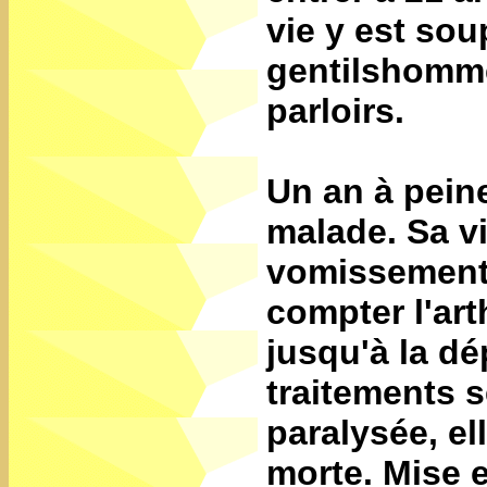
vie y est sou
gentilshomme
parloirs.
Un an à pein
malade. Sa v
vomissements
compter l'arth
jusqu'à la d
traitements s
paralysée, el
morte. Mise e