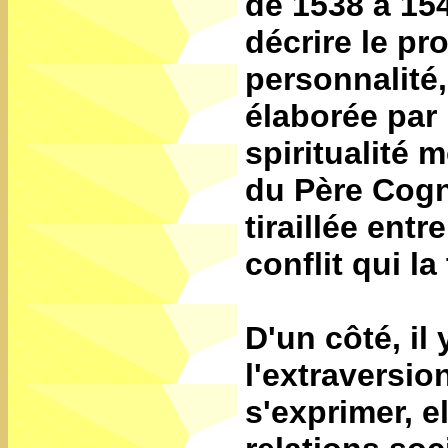
de 1538 à 154
décrire le pr
personnalité,
élaborée par
spiritualité 
du Père Cogne
tiraillée ent
conflit qui la 
D'un côté, il
l'extraversio
s'exprimer, e