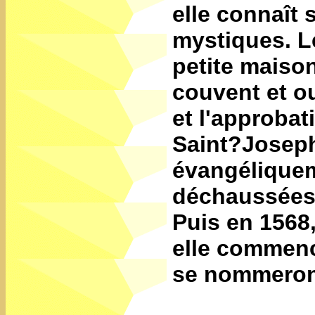
elle connaît
mystiques. L
petite maison 
couvent et 
et l'approba
Saint?Joseph
évangéliquem
déchaussées.
Puis en 1568,
elle commenc
se nommeron