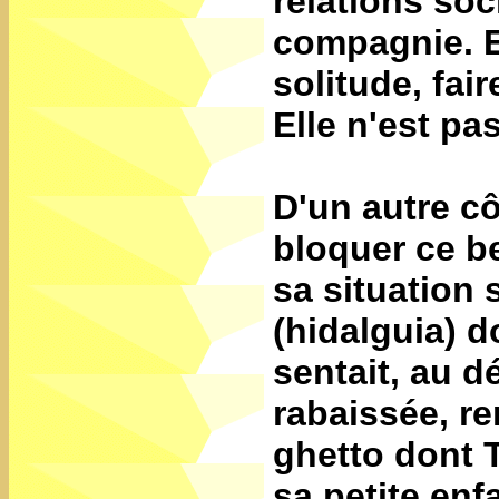
relations soc
compagnie. El
solitude, fai
Elle n'est pa
D'un autre cô
bloquer ce be
sa situation 
(hidalguia) do
sentait, au 
rabaissée, r
ghetto dont 
sa petite enf