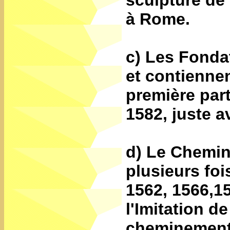
sculpture de 
à Rome.
c) Les Fondat
et contienne
première part
1582, juste a
d) Le Chemin 
plusieurs foi
1562, 1566,1
l'Imitation de
cheminement s