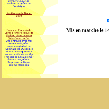
premier évêque de
Québec et apôtre de
l`Amérique
Homélie pour la fête en
2009
Mis en marche le 14
Entrevue: François de
Laval, premier évêque de
Québec, dans la revue
Notre-Dame du Cap
Une entrevue avec Mgr
Hermann Giguère,
supérieur général du
Séminaire de Québec. Il
répond à nos questions
concernant la vie de Mgr
François de Laval,premier
évêque de Québec.
Propos recueillis par
Jérôme Martineau