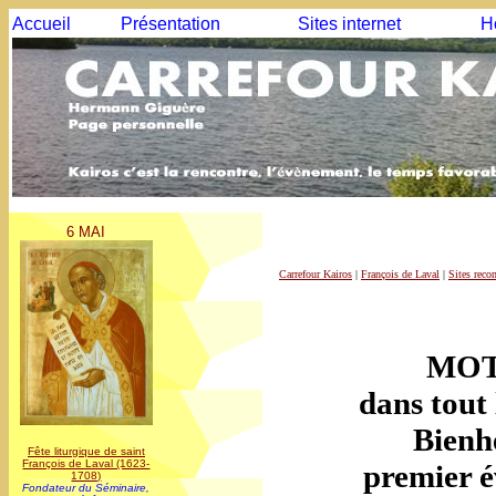
Accueil
Présentation
Sites internet
H
6 MAI
Carrefour Kairos
|
François de Laval
|
Sites rec
MOT
dans tout 
Bienh
Fête liturgique de saint
François de Laval (1623-
premier 
1708)
Fondateur du Séminaire,