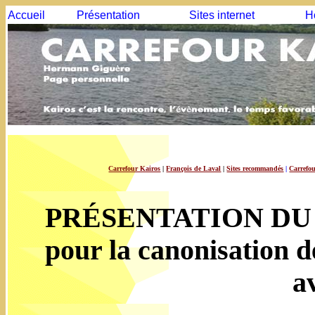
Accueil
Présentation
Sites internet
H
Carrefour Kairos
|
François de Laval
|
Sites recommandés
|
Carrefo
PRÉSENTATION D
pour la canonisation d
a