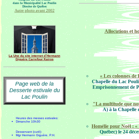
dans la Municipalité Lac Poulin
Diocèse de Québec
Autre photo avant 2002
Allocutions et h
La Une du site internet d`Hermann
Giguère Carrefour Kairos
« Les colonnes de l
Chapelle du Lac Poulin
Page web de la
Emprisonnement de Pier
Desserte estivale du
Lac Poulin
"La multitude que nou
A) à la Chapelle
Heures des messes estivales:
Dimanche 10h30
Homélie pour Noël : « 
Québec) le 24 déce
Desservant (curé):
Mgr Hermann Giguère, P.H.