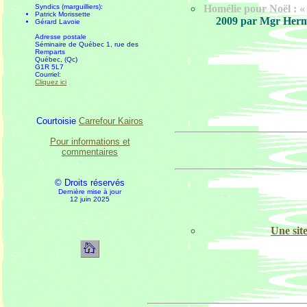
Syndics (marguilliers):
Homélie pour Noël : «
Patrick Morissette
2009 par Mgr Herman
Gérard Lavoie
Adresse postale
Séminaire de Québec 1, rue des
Remparts
Québec, (Qc)
G1R 5L7
Courriel:
Cliquez ici
Courtoisie
Carrefour Kairos
Pour informations et
commentaires
© Droits réservés
Dernière mise à jour
12 juin 2025
Une sit