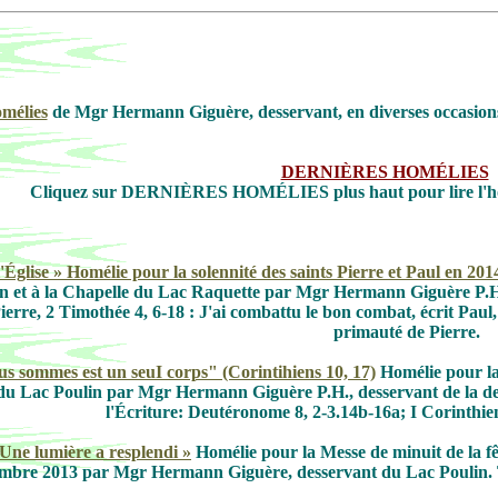
omélies
de Mgr Hermann Giguère, desservant, en diverses occasions
DERNIÈRES HOMÉLIES
Cliquez sur DERNIÈRES HOMÉLIES plus haut pour lire l'ho
'Église » Homélie pour la solennité des saints Pierre et Paul en 20
 et à la Chapelle du Lac Raquette par Mgr Hermann Giguère P.H., re
re, 2 Timothée 4, 6-18 : J'ai combattu le bon combat, écrit Paul, j
primauté de Pierre.
s sommes est un seuI corps" (Corintihiens 10, 17)
Homélie pour la
 du Lac Poulin par Mgr Hermann Giguère P.H., desservant de la de
l'Écriture: Deutéronome 8, 2-3.14b-16a; I Corinthien
Une lumière a resplendi »
Homélie pour la Messe de minuit de la fê
mbre 2013 par Mgr Hermann Giguère, desservant du Lac Poulin. Textes