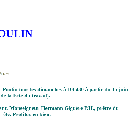
POULIN
é
|
Liens
 Poulin tous les dimanches à 10h430 à partir du 15 juin
e la Fête du travail).
rvant, Monseigneur Hermann Giguère P.H., prêtre du
été. Profitez-en bien!