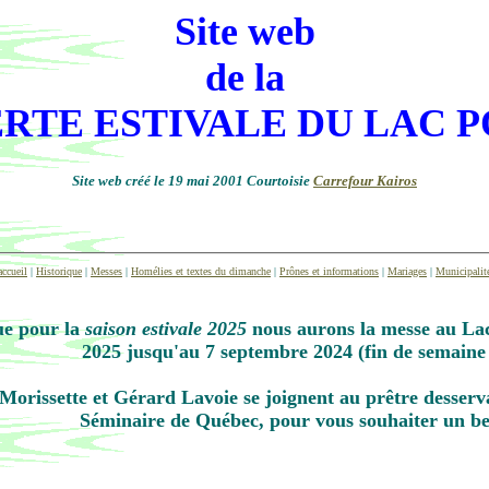
Site web
de la
RTE ESTIVALE DU LAC 
Site web créé le 19 mai 2001 Courtoisie
Carrefour Kairos
accueil
|
Historique
|
Messes
|
Homélies et textes du dimanche
|
Prônes et informations
|
Mariages
|
Municipalit
ue pour la
saison estivale 2025
nous aurons la messe au Lac
2025 jusqu'au 7 septembre 2024 (fin de semaine d
 Morissette et Gérard Lavoie se joignent au prêtre desse
Séminaire de Québec, pour vous souhaiter un bel 