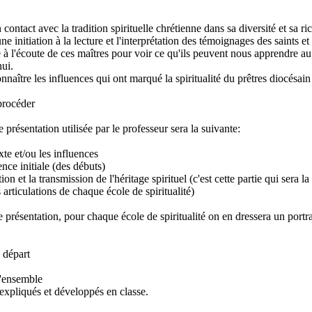
 contact avec la tradition spirituelle chrétienne dans sa diversité et sa ri
e initiation à la lecture et l'interprétation des témoignages des saints et 
e à l'écoute de ces maîtres pour voir ce qu'ils peuvent nous apprendre a
hui.
naître les influences qui ont marqué la spiritualité du prêtres diocésain
procéder
e présentation utilisée par le professeur sera la suivante:
xte et/ou les influences
ence initiale (des débuts)
tion et la transmission de l'héritage spirituel (c'est cette partie qui sera 
 articulations de chaque école de spiritualité)
 présentation, pour chaque école de spiritualité on en dressera un portrait
 départ
d'ensemble
 expliqués et développés en classe.