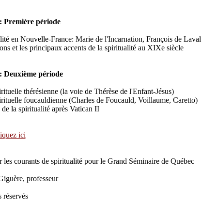
 Première période
alité en Nouvelle-France: Marie de l'Incarnation, François de Laval
ns et les principaux accents de la spiritualité au XIXe siècle
: Deuxième période
rituelle thérésienne (la voie de Thérèse de l'Enfant-Jésus)
irituelle foucauldienne (Charles de Foucauld, Voillaume, Caretto)
e la spiritualité après Vatican II
liquez ici
r les courants de spiritualité pour le Grand Séminaire de Québec
iguère, professeur
s réservés