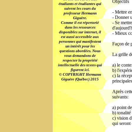
Objectifs
étudiants et étudiantes qui
suivent les cours du
- Mettre en
professeur Hermann
- Donner un
Giguère.
- Se mettr
Comme il est répertorié
dans les ressources
d'aujourd'
disponibles sur internet, il
- Mieux con
est aussi accessible aux
personnes qui manifestent
Façon de 
un intérêt pour les
questions abordées. Nous
La grille d
vous demandons de
respecter la propriété
a) le conte
intellectuelle des textes qui
figurent ici.
b) l'expéri
© COPYRIGHT Hermann
c) la récep
Giguère (Québec) 2015
principales
Après cette
suivants:
a) point de
b) tonalité
c) vision 
qui seront