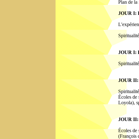
Plan de la
JOUR I: P
L'expérienc
Spiritualit
JOUR I: 
Spiritualit
JOUR II: 
Spirituali
Écoles de s
Loyola), sp
JOUR II:
Écoles de s
(François d