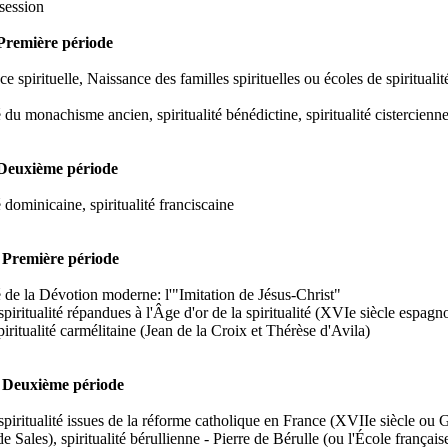
 session
remière période
e spirituelle, Naissance des familles spirituelles ou écoles de spiritual
é du monachisme ancien, spiritualité bénédictine, spiritualité cistercienn
Deuxième période
é dominicaine, spiritualité franciscaine
Première période
té de la Dévotion moderne: l'"Imitation de Jésus-Christ"
piritualité répandues à l'Âge d'or de la spiritualité (XVIe siècle espagno
iritualité carmélitaine (Jean de la Croix et Thérèse d'Avila)
 Deuxième période
piritualité issues de la réforme catholique en France (XVIIe siècle ou Gr
e Sales), spiritualité bérullienne - Pierre de Bérulle (ou l'École française