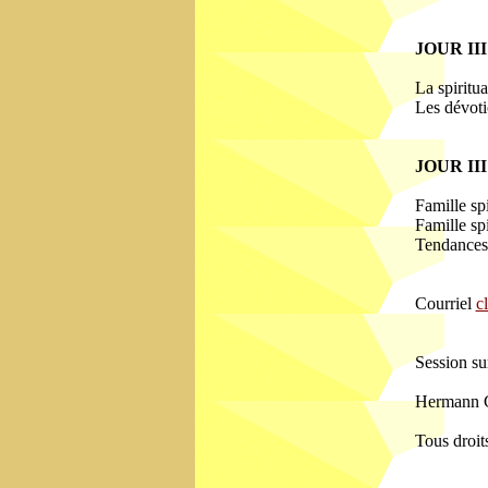
JOUR III:
La spiritu
Les dévotio
JOUR III
Famille spi
Famille sp
Tendances d
Courriel
c
Session su
Hermann G
Tous droit