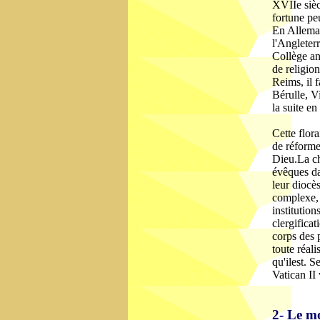
XVIIe sièc
fortune p
En Allemag
l'Angleterr
Collège an
de religio
Reims, il 
Bérulle, V
la suite e
Cette flor
de réforme 
Dieu.La cha
évêques d
leur diocès
complexe, l
institution
clergificat
corps des 
toute réali
qu'ilest. S
Vatican II 
2- Le mo