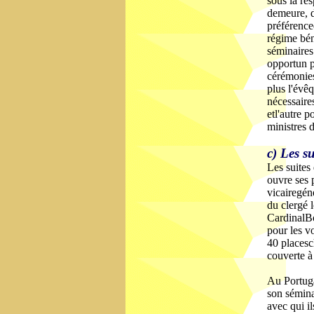
sous la re
demeure, da
préférenced
régime bén
séminaires 
opportun p
cérémonie
plus l'évê
nécessaires
etl'autre 
ministres 
c) Les su
Les suites 
ouvre ses 
vicairegén
du clergé 
CardinalBo
pour les v
40 placesc
couverte à
Au Portuga
son sémina
avec qui il