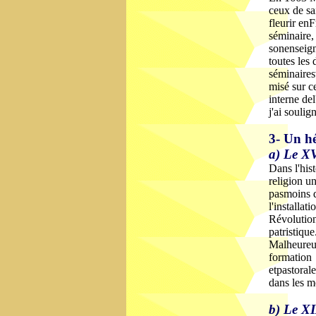
ceux de sa
fleurir en
séminaire,
sonenseign
toutes les
séminaires
misé sur ce
interne del
j'ai soulig
3- Un hé
a) Le XV
Dans l'hist
religion u
pasmoins q
l'installat
Révolution
patristiqu
Malheureus
formation d
etpastoral
dans les m
b) Le XI