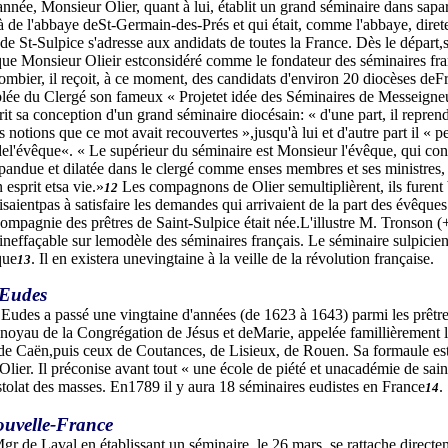
née, Monsieur Olier, quant à lui, établit un grand séminaire dans sapar
à de l'abbaye deSt-Germain-des-Prés et qui était, comme l'abbaye, diret
de St-Sulpice s'adresse aux andidats de toutes la France. Dès le départ,s
e que Monsieur Olieir estconsidéré comme le fondateur des séminaires f
mbier, il reçoit, à ce moment, des candidats d'environ 20 diocèses de
lée du Clergé son fameux « Projetet idée des Séminaires de Messeigneu
rit sa conception d'un grand séminaire diocésain: « d'une part, il repren
s notions que ce mot avait recouvertes »,jusqu'à lui et d'autre part il « 
el'évêque«. « Le supérieur du séminaire est Monsieur l'évêque, qui contie
pandue et dilatée dans le clergé comme enses membres et ses ministres, c'e
esprit etsa vie.»
Les compagnons de Olier semultiplièrent, ils furent b
12
isaientpas à satisfaire les demandes qui arrivaient de la part des évêque
compagnie des prêtres de Saint-Sulpice était née.L'illustre M. Tronson 
ineffaçable sur lemodèle des séminaires français. Le séminaire sulpicie
que
. Il en existera unevingtaine à la veille de la révolution française.
13
 Eudes
 Eudes a passé une vingtaine d'années (de 1623 à 1643) parmi les prêtre
 noyau de la Congrégation de Jésus et deMarie, appelée famillièrement l
de Caën,puis ceux de Coutances, de Lisieux, de Rouen. Sa formaule est 
 Olier. Il préconise avant tout « une école de piété et unacadémie de sai
stolat des masses. En1789 il y aura 18 séminaires eudistes en France
.
14
ouvelle-France
r de Laval en établissant un séminaire, le 26 mars, se rattache directeme