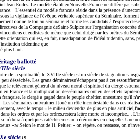
int Jean Eudes. Le modèle établi enNouvelle-France ne diffère pas subs
France. L'essentiel du modèle francais réside dans la présence d'uneco
 sous la vigilance de l'évêque,véritable supérieur du Séminaire, forment
ement donne le ton au séminaire et forme les candidats à l'espritecclé
 directives de la Compagnie deSaint-Sulpice sur l'organisation concrète d
vincentiens et eudistes de même que celui dirigé par les prêtres du S
tte orientation qui est, en fait, uneadaptation de l'idéal tridentin, sans, pa
'institution tridentine que
né plus haut.
ritage ballotté
IIIe siècle
oire de la spiritualité, le XVIIIe siècle est un siècle de stagnation san
n peu désséchée. Les grans déminairesn'échappent pas à cet essoufflemen
ue le relèvement général du niveau moral et spirituel du clergé estremar
ion en France et la multiplication desséminaires ont eu des effets rapide
 française, le clergé a gagné dans le peuple chrétien uneestime qu'il n'a
e. Les séminaires ontvraiment joué un rôle incontestable dans ces réalisa
ement, avec le temps « le milieu deviendra de plus en plus artificiel,l'a
ans les ordres et par les ordres,restera lettre morte et incomprise.... L'in
e se réduira à quelques catéchisemes ou cérémonies en chapelle. Une not
oeurs »
.Selon le mot de H. Peltier: « on répète, on ressasse, on n'inve
16
Xe siècle
18