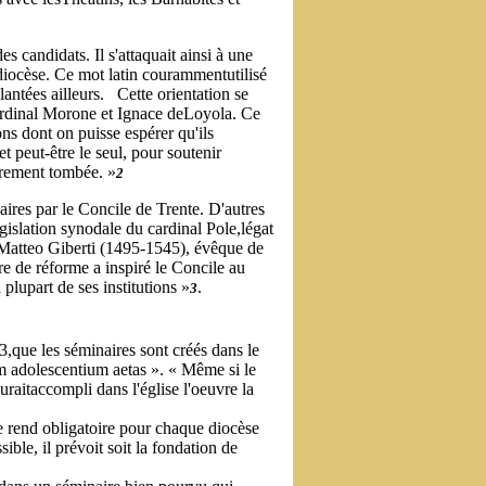
s candidats. Il s'attaquait ainsi à une
 diocèse. Ce mot latin courammentutilisé
lantées ailleurs. Cette orientation se
rdinal Morone et Ignace deLoyola. Ce
ons dont on puisse espérer qu'ils
t peut-être le seul, pour soutenir
ièrement tombée. »
2
inaires par le Concile de Trente. D'autres
égislation synodale du cardinal Pole,légat
e Matteo Giberti (1495-1545), évêque de
e de réforme a inspiré le Concile au
 plupart de ses institutions »
.
3
3,que les séminaires sont créés dans le
m adolescentium aetas ». « Même si le
auraitaccompli dans l'église l'oeuvre la
le rend obligatoire pour chaque diocèse
ible, il prévoit soit la fondation de