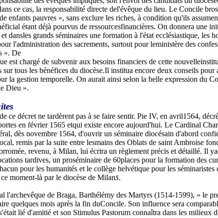
sponsabilité des évêques impliqués, soit l'envoi des candidats du diocè
ns ce cas, la responsabilité directe del'évêque du lieu. Le Concile bross
e enfants pauvres », sans exclure les riches, à condition qu'ils assument 
éficial étant déjà pourvus de ressourcesfinancières. On donnera une init
et dansles grands séminaires une formation à l'état ecclésiastique, les ho
our l'administration des sacrements, surtout pour leministère des confess
s ». De
que est chargé de subvenir aux besoins financiers de cette nouvelleinstit
 sur tous les bénéfices du diocèse.Il institua encore deux conseils pour a
pour la gestion temporelle. On aurait ainsi selon la belle expression du 
de Dieu ».
ites
de ce décret ne tardèrent pas à se faire sentir. Pie IV, en avril1564, dé
portes en février 1565 etqui existe encore aujourd'hui. Le Cardinal Cha
éral, dès novembre 1564, d'ouvrir un séminaire diocésain d'abord confié 
local, remis par la suite entre lesmains des Oblats de saint Ambroise fo
rromée, revenu, à Milan, lui écrira un règlement précis et détaillé. Il 
ocations tardives, un proséminaire de 60places pour la formation des cur
hacun pour les humanités et le collège helvétique pour les séminaristes d
 ce moment-là par le diocèse de Milan
.
5
l l'archevêque de Braga, Barthélémy des Martyrs (1514-1599), « le prem
ire quelques mois après la fin duConcile. Son influence sera comparabl
s'était lié d'amitié et son Stimulus Pastorum connaîtra dans les milieux 