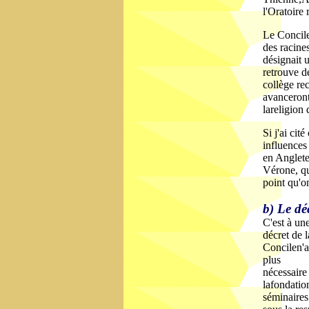
l'Oratoire
Le Concile 
des racine
désignait 
retrouve d
collège re
avanceront
lareligion 
Si j'ai cit
influences 
en Anglete
Vérone, qu
point qu'on
b) Le dé
C'est à une
décret de 
Concilen'av
plus
nécessaire 
lafondation
séminaires