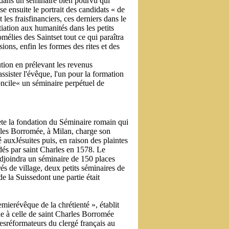
sedans un séminaire bien pourvu qui
e ensuite le portrait des candidats « de
les fraisfinanciers, ces derniers dans le
iation aux humanités dans les petits
mélies des Saintset tout ce qui paraîtra
ions, enfin les formes des rites et des
ution en prélevant les revenus
ssister l'évêque, l'un pour la formation
Concile« un séminaire perpétuel de
crète la fondation du Séminaire romain qui
rles Borromée, à Milan, charge son
auxJésuites puis, en raison des plaintes
ndés par saint Charles en 1578. Le
yadjoindra un séminaire de 150 places
és de village, deux petits séminaires de
e la Suissedont une partie était
ierévêque de la chrétienté », établit
e à celle de saint Charles Borromée
desréformateurs du clergé français au