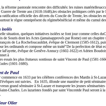
la réforme pastorale rencontre des difficultés: les ruines matériellesacc
a Guerre de Trente ans (1618-1648),les obstacles politiques créés par le
a ratification officielle des décrets du Concile de Trente, les obstacles
et surtout le règne omniprésent du régimebénéficial et même du cumul des
 isolés
elle situation, quelques initiatives isolées se font jour comme celles
is de Souris dont les Actes (jamaisapprovés par Rome) ont un chapitre s
François de La Rochefoucauld
, évêque de Clermont (1585-1612), puis
10
pour les ordinands et compose même un traité"De la perfection de létat 
e laFayette, évêque de Genêve-Annucy (1602-1622) et Adrien Boudoise
nnet à
es essais les plus frutueux sontissus de saint Vincent de Paul (1581-16
Eudes (1601-1680).
nt de Paul
 commence en 1633 par les célèbres conférences des Mardis à St-Laza
d'évêques ont suivies. En 1635, ilfonde une manière de petit séminaire
uvreun grand séminaire à St-Lazare et transporte les jeunes séminariste
aint-Charles. Les lazaristes fondés par saint Vincentde Paul seront à la 
s.
eur Olier