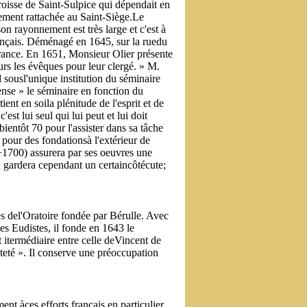
oisse de Saint-Sulpice qui dépendait en
ement rattachée au Saint-Siège.Le
on rayonnement est très large et c'est à
rançais. Déménagé en 1645, sur la ruedu
France. En 1651, Monsieur Olier présente
rs les évêques pour leur clergé. » M.
d sousl'unique institution du séminaire
pense » le séminaire en fonction du
nt en soila plénitude de l'esprit et de
st lui seul qui lui peut et lui doit
ientôt 70 pour l'assister dans sa tâche
s pour des fondationsà l'extérieur de
(+1700) assurera par ses oeuvres une
n gardera cependant un certaincôtécute;
s del'Oratoire fondée par Bérulle. Avec
es Eudistes, il fonde en 1643 le
itermédiaire entre celle deVincent de
nteté ». Il conserve une préoccupation
nt àces efforts français en particulier