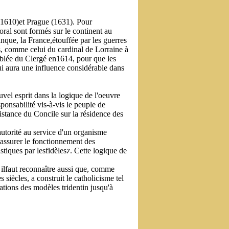
(1610)et Prague (1631). Pour
toral sont formés sur le continent au
nque, la France,étouffée par les guerres
is, comme celui du cardinal de Lorraine à
mblée du Clergé en1614, pour que les
ui aura une influence considérable dans
uvel esprit dans la logique de l'oeuvre
ponsabilité vis-à-vis le peuple de
sistance du Concile sur la résidence des
'autorité au service d'un organisme
d'assurer le fonctionnement des
stiques par lesfidèles
. Cette logique de
7
 ilfaut reconnaître aussi que, comme
 siècles, a construit le catholicisme tel
tations des modèles tridentin jusqu'à