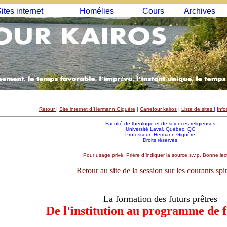
ites internet
Homélies
Cours
Archives
Retour
|
Site internet d`Hermann Giguère
|
Carrefour kairos
|
Liste de sites
|
Info
Faculté de théologie et de sciences religieuses
Université Laval, Québec, QC
Professeur: Hermann Giguère
Droits réservés
Pour usage privé. Prière d`indiquer la source s.v.p. Bonne lec
Retour au site de la session sur les courants spir
La formation des futurs prêtres
De l'institution au programme de 