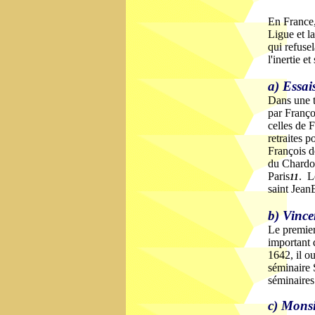
En France, 
Ligue et l
qui refusel
l'inertie 
a) Essais
Dans une t
par Franço
celles de 
retraites 
François d
du Chardo
Paris
. L
11
saint Jean
b) Vince
Le premier
important 
1642, il o
séminaire S
séminaire
c) Monsi