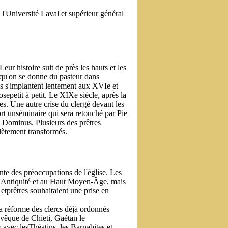
e l'Université Laval et supérieur général
eur histoire suit de près les hauts et les
e qu'on se donne du pasteur dans
es s'implantent lentement aux XVIe et
sepetit à petit. Le XIXe siècle, après la
es. Une autre crise du clergé devant les
rt unséminaire qui sera retouché par Pie
 Dominus. Plusieurs des prêtres
lètement transformés.
nte des préoccupations de l'église. Les
l'Antiquité et au Haut Moyen-Âge, mais
etprêtres souhaitaient une prise en
 la réforme des clercs déjà ordonnés
évêque de Chieti, Gaétan le
avec lesThéatins, les Barnabites et