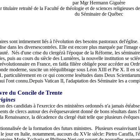
par Mgr Hermann Giguère
r titulaire retraité de la Faculté de théologie et de sciences religieuses d
du Séminaire de Québec
res sont intimement liés à l'évolution des besoins pastoraux del'église. L
glise dans les diversescontrées. Elle est encore plus marquée par l'imag
té. Nés d'une crise du clergé
à l'époque de la Réforme, les séminair
1
s, puis au cours du siècle des Lumières, la nouvelle institution se scléro
révolutionnaire en France, en faitla filière obligée pour accéder au Ordr
nde moderne, suscite un rééquilibrage sous Léon XIII et Pie X. Il en so
, particulièrement en ce qui concerne lesétudes dans Deux Scientiarum
hui l'ont connu.Depuis Vatican II, l'adaptation des Séminaire les a comp
vre du Concile de Trente
rigines
on des candidats à l'exercice des ministères ordonnés n'a jamais étéabse
nts de clercs autour des évêquesavaient donné de bons résultats dans 
la Renaissance, la décadence du clergé était telle que plusieurs évêques 
utionnalisée de la formation des futurs ministres. Plusieurs essaisvisant
 le jour en Italie, notamment, aucours du XVIe siècle: Pietro Caraffa, l'
toine-Marie Zccharia et Philippe Neri ont ouvert de nouvelles avenues 