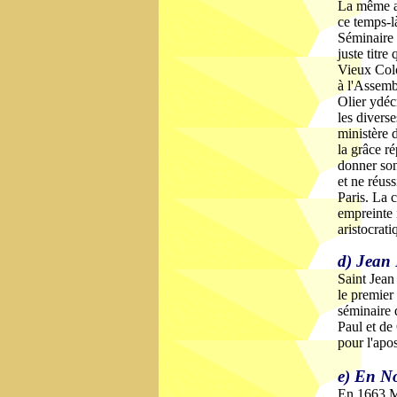
La même an
ce temps-l
Séminaire 
juste titr
Vieux Colo
à l'Assemb
Olier ydéc
les diverse
ministère d
la grâce ré
donner son 
et ne réuss
Paris. La 
empreinte 
aristocrati
d) Jean
Saint Jean
le premier
séminaire 
Paul et de
pour l'apo
e) En N
En 1663 Mg