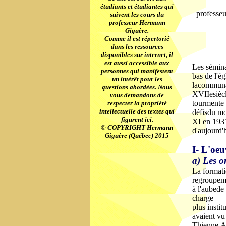
étudiants et étudiantes qui
professeu
suivent les cours du
professeur Hermann
Giguère.
Comme il est répertorié
dans les ressources
disponibles sur internet, il
est aussi accessible aux
Les séminai
personnes qui manifestent
bas de l'é
un intérêt pour les
lacommunau
questions abordées. Nous
XVIIesiècle
vous demandons de
tourmente 
respecter la propriété
intellectuelle des textes qui
défisdu mo
figurent ici.
XI en 1931
© COPYRIGHT Hermann
d'aujourd'
Giguère (Québec) 2015
I- L'oeu
a) Les o
La formati
regroupeme
à l'aubede 
charge
plus instit
avaient vu
Thienne,An