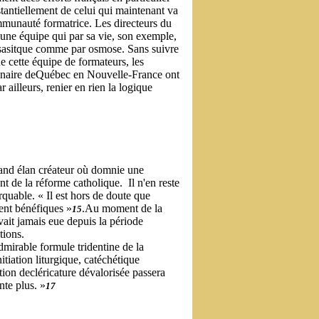
tantiellement de celui qui maintenant va
mmunauté formatrice. Les directeurs du
 une équipe qui par sa vie, son exemple,
sisasitque comme par osmose. Sans suivre
e cette équipe de formateurs, les
éminaire deQuébec en Nouvelle-France ont
r ailleurs, renier en rien la logique
sgrand élan créateur où domnie une
t de la réforme catholique. Il n'en reste
quable. « Il est hors de doute que
ment bénéfiques »
.Au moment de la
15
vait jamais eue depuis la période
tions.
dmirable formule tridentine de la
itiation liturgique, catéchétique
ion decléricature dévalorisée passera
nte plus. »
17