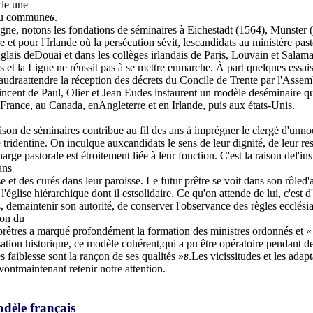
le une
eu commune
.
6
ne, notons les fondations de séminaires à Eichestadt (1564), Münster 
e et pour l'Irlande où la persécution sévit, lescandidats au ministère pas
glais deDouai et dans les collèges irlandais de Paris, Louvain et Salama
ns et la Ligue ne réussit pas à se mettre enmarche. À part quelques essa
faudraattendre la réception des décrets du Concile de Trente par l'Asse
incent de Paul, Olier et Jean Eudes instaurent un modèle deséminaire q
n France, au Canada, enAngleterre et en Irlande, puis aux états-Unis.
aison de séminaires contribue au fil des ans à imprégner le clergé d'unno
tridentine. On inculque auxcandidats le sens de leur dignité, de leur res
rge pastorale est étroitement liée à leur fonction. C'est la raison del'in
ans
e et des curés dans leur paroisse. Le futur prêtre se voit dans son rôled
'église hiérarchique dont il estsolidaire. Ce qu'on attende de lui, c'est 
s, demaintenir son autorité, de conserver l'observance des règles ecclésia
ion du
prêtres a marqué profondément la formation des ministres ordonnés et «
sation historique, ce modèle cohérent,qui a pu être opératoire pendant des
es faiblesse sont la rançon de ses qualités »
.Les vicissitudes et les adap
8
vontmaintenant retenir notre attention.
dèle français