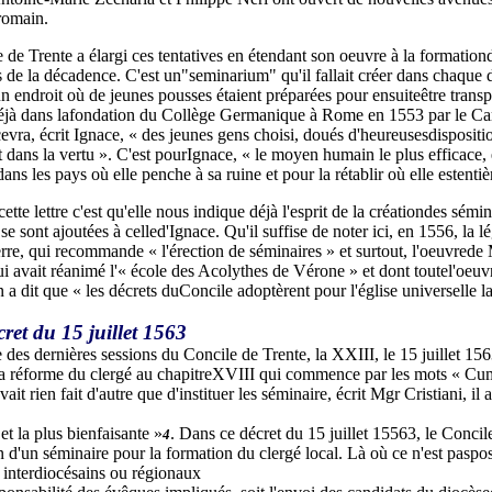
 romain.
de Trente a élargi ces tentatives en étendant son oeuvre à la formationde
s de la décadence. C'est un"seminarium" qu'il fallait créer dans chaque
un endroit où de jeunes pousses étaient préparées pour ensuiteêtre transp
éjà dans lafondation du Collège Germanique à Rome en 1553 par le Ca
cevra, écrit Ignace, « des jeunes gens choisi, doués d'heureusesdispositi
 dans la vertu ». C'est pourIgnace, « le moyen humain le plus efficace, e
dans les pays où elle penche à sa ruine et pour la rétablir où elle estent
é cette lettre c'est qu'elle nous indique déjà l'esprit de la créationdes sém
se sont ajoutées à celled'Ignace. Qu'il suffise de noter ici, en 1556, la l
rre, qui recommande « l'érection de séminaires » et surtout, l'oeuvred
i avait réanimé l'« école des Acolythes de Vérone » et dont toutel'oeuvr
 a dit que « les décrets duConcile adoptèrent pour l'église universelle la
cret du 15 juillet 1563
 des dernières sessions du Concile de Trente, la XXIII, le 15 juillet 156
la réforme du clergé au chapitreXVIII qui commence par les mots « Cu
ait rien fait d'autre que d'instituer les séminaire, écrit Mgr Cristiani, il 
et la plus bienfaisante »
. Dans ce décret du 15 juillet 15563, le Conci
4
 d'un séminaire pour la formation du clergé local. Là où ce n'est pasposs
 interdiocésains ou régionaux