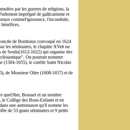
umulées par les guerres de religions, la
 Parlement imprégné de gallicanisme et
 moraux commel'ignorance, l'inconduite,
 bénéfices.
 duConcile de Bordeaux convoqué en 1624
ur les séminaires, le chapitre XVe
ou
9
 de Senlis(1612-1622) qui organise des
ecclésiastique". On pourrait nommer
 (1584-1655), le curéde Saint Nicolas
60), de Monsieur Olier (1608-1657) et de
re queOlier, Bossuet et un nombre
, le Collège des Bons-Enfants et en
s dans une autremason qu'il nomme les
tête de 53 grans séminaires et 9 petits