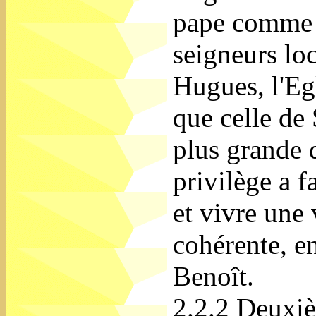
pape comme l
seigneurs lo
Hugues, l'Eg
que celle de 
plus grande d
privilège a 
et vivre une
cohérente, en
Benoît.
2.2.2 Deuxiè