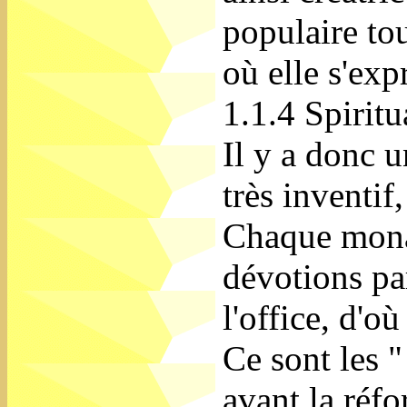
populaire tou
où elle s'exp
1.1.4 Spiritu
Il y a donc u
très inventif
Chaque monas
dévotions par
l'office, d'o
Ce sont les "
avant la réf