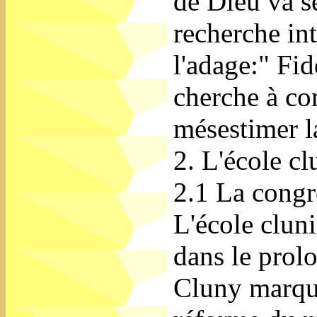
de Dieu va se
recherche inte
l'adage:" Fid
cherche à com
mésestimer la
2. L'école cl
2.1 La congr
L'école cluni
dans le prol
Cluny marque