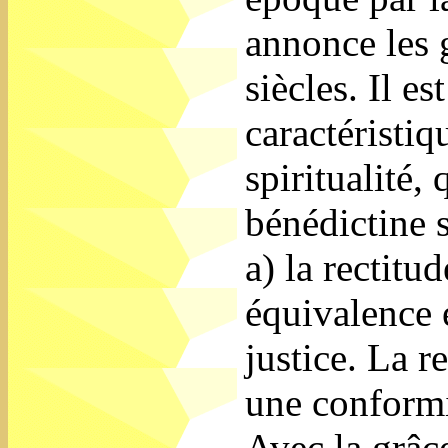
annonce les g
siècles. Il e
caractéristi
spiritualité, 
bénédictine 
a) la rectitud
équivalence e
justice. La r
une conformit
Avec la grâc