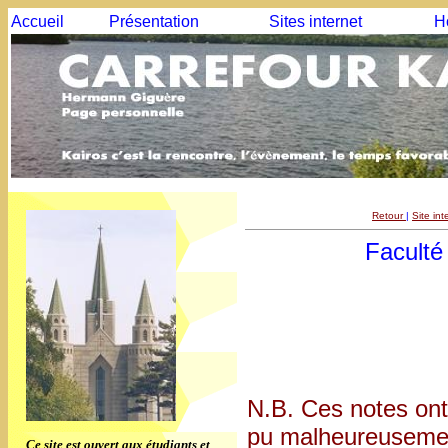
Accueil
Présentation
Sites internet
H
Retour
|
Site in
Faculté
N.B. Ces notes ont
pu malheureusement
Ce site est ouvert aux étudiants et