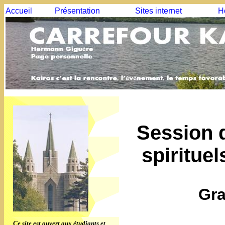
Accueil
Présentation
Sites internet
H
Session d
spirituel
Gra
Ce site est ouvert aux étudiants et