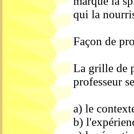
marqué la spi
qui la nourri
Façon de pr
La grille de 
professeur se
a) le context
b) l'expérien