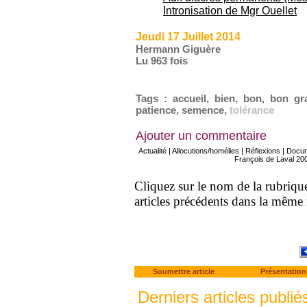
Intronisation de Mgr Ouellet
Jeudi 17 Juillet 2014
Hermann Giguère
Lu 963 fois
Tags
:
accueil
,
bien
,
bon
,
bon gr
patience
,
semence
,
tolérance
Ajouter un commentaire
Actualité
|
Allocutions/homélies
|
Réflexions
|
Docu
François de Laval 20
Cliquez sur le nom de la rubrique 
articles précédents dans la même
Soumettre article
Présentation
Derniers articles publié