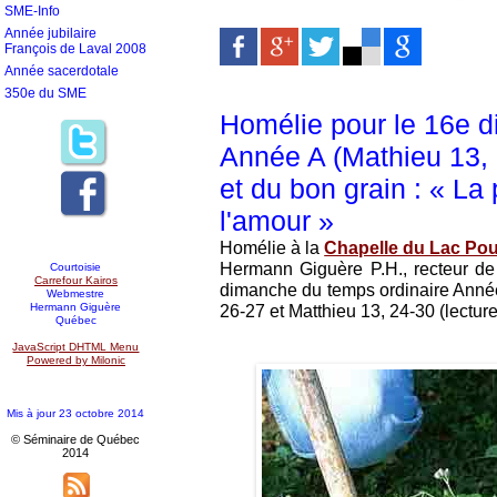
SME-Info
Année jubilaire
François de Laval 2008
Année sacerdotale
350e du SME
Homélie pour le 16e d
Année A (Mathieu 13, 2
et du bon grain : « La
l'amour »
Homélie à la
Chapelle du Lac Pou
Hermann Giguère P.H., recteur de 
Courtoisie
Carrefour Kairos
dimanche du temps ordinaire Anné
Webmestre
Hermann Giguère
26-27 et Matthieu 13, 24-30 (lecture
Québec
JavaScript DHTML Menu
Powered by Milonic
Mis à jour 23 octobre 2014
© Séminaire de Québec
2014