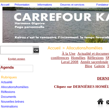
Accueil
Présentation
Informations
Oeuvres et services
Fondateur
Accueil
>
Allocutions/homélies
À la Une
Actualité et documen
conférences
Homélies
Réflexions
S
English version
Laval 2008
Année sacerdotale
Blog
Galerie
T
Agenda
Rubriques
DERNI
Actualité
Cliquez sur DERNIÈRES HOMÉLIES
Allocutions/homélies
Réflexions
Documents
Nouvelles brèves
Nominations