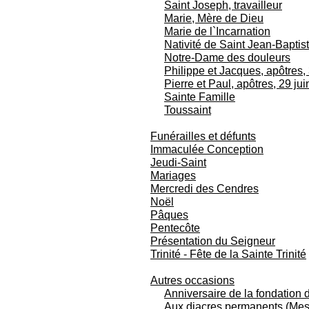
Saint Joseph, travailleur
Marie, Mère de Dieu
Marie de l`Incarnation
Nativité de Saint Jean-Baptist
Notre-Dame des douleurs
Philippe et Jacques, apôtres,
Pierre et Paul, apôtres, 29 jui
Sainte Famille
Toussaint
Funérailles et défunts
Immaculée Conception
Jeudi-Saint
Mariages
Mercredi des Cendres
Noël
Pâques
Pentecôte
Présentation du Seigneur
Trinité - Fête de la Sainte Trinité
Autres occasions
Anniversaire de la fondation
Aux diacres permanents (Mess