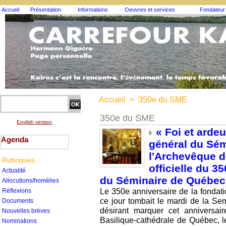
Accueil
Présentation
Informations
Oeuvres et services
Fondateur
Accueil
>
350e du SME
350e du SME
English version
« Foi et ardeu
Agenda
général du Sém
l'Archevêque d
Rubriques
officielle du 3
Actualité
du Séminaire de Québec
Allocutions/homélies
Le 350e anniversaire de la fondat
Réflexions
ce jour tombait le mardi de la S
Documents
désirant marquer cet anniversa
Nouvelles brèves
Basilique-cathédrale de Québec, l
Nominations