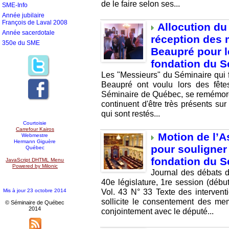
de le faire selon ses...
SME-Info
Année jubilaire
François de Laval 2008
Allocution du
Année sacerdotale
réception des 
350e du SME
Beaupré pour l
fondation du 
Les "Messieurs" du Séminaire qui 
Beaupré ont voulu lors des fête
Séminaire de Québec, se remémorer 
continuent d'être très présents su
qui sont restés...
Courtoisie
Carrefour Kairos
Motion de l’
Webmestre
Hermann Giguère
pour souligner 
Québec
fondation du 
JavaScript DHTML Menu
Powered by Milonic
Journal des débats d
40e législature, 1re session (déb
Vol. 43 N° 33 Texte des intervent
Mis à jour 23 octobre 2014
sollicite le consentement des me
© Séminaire de Québec
2014
conjointement avec le député...