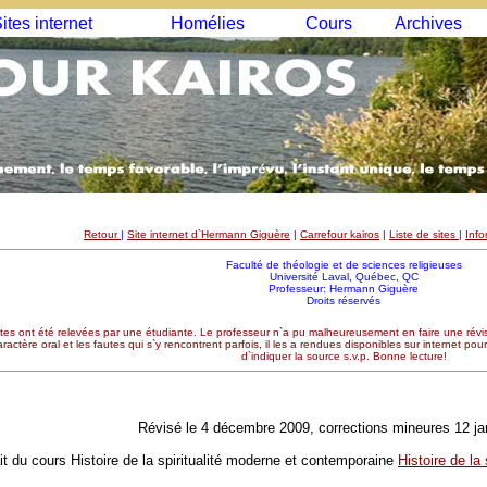
ites internet
Homélies
Cours
Archives
Retour
|
Site internet d`Hermann Giguère
|
Carrefour kairos
|
Liste de sites
|
Info
Faculté de théologie et de sciences religieuses
Université Laval, Québec, QC
Professeur: Hermann Giguère
Droits réservés
tes ont été relevées par une étudiante. Le professeur n`a pu malheureusement en faire une révis
ractère oral et les fautes qui s`y rencontrent parfois, il les a rendues disponibles sur internet po
d`indiquer la source s.v.p. Bonne lecture!
Révisé le 4 décembre 2009, corrections mineures 12 ja
it du cours Histoire de la spiritualité moderne et contemporaine
Histoire de la