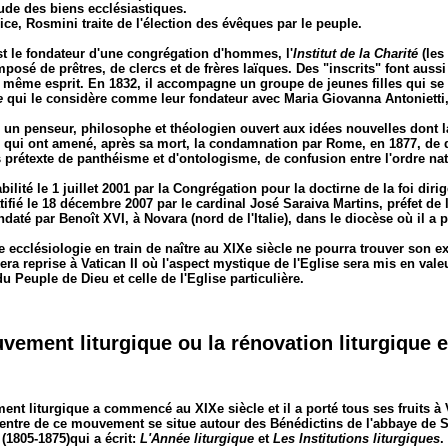
tude des biens ecclésiastiques.
ce, Rosmini traite de l'élection des évêques par le peuple.
t le fondateur d'une congrégation d'hommes, l'
Institut de la Charité
(les
posé de prêtres, de clercs et de frères laïques. Des "inscrits" font aussi 
e même esprit. En 1832, il accompagne un groupe de jeunes filles qui s
e
qui le considère comme leur fondateur avec Maria Giovanna Antonietti,
i un penseur, philosophe et théologien ouvert aux idées nouvelles dont 
 qui ont amené, après sa mort, la condamnation par Rome, en 1877, de q
 prétexte de panthéisme et d'ontologisme, de confusion entre l'ordre natu
abilité le 1 juillet 2001 par la Congrégation pour la doctirne de la foi diri
atifié le 18 décembre 2007 par le cardinal José Saraiva Martins, préfet d
daté par Benoît XVI, à Novara (nord de l'Italie), dans le diocèse où il a p
 ecclésiologie en train de naître au XIXe siècle ne pourra trouver son ex
era reprise à Vatican II où l'aspect mystique de l'Eglise sera mis en valeu
u Peuple de Dieu et celle de l'Eglise particulière.
vement liturgique ou la rénovation liturgique e
t liturgique a commencé au XIXe siècle et il a porté tous ses fruits à Va
centre de ce mouvement se situe autour des Bénédictins de l'abbaye de
(1805-1875)qui a écrit:
L'Année liturgique
et
Les Institutions liturgiques
.