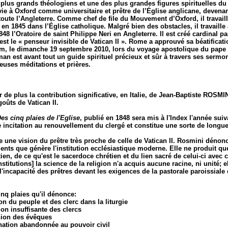
 plus grands théologiens et une des plus grandes figures spirituelles du 
vie à Oxford comme universitaire et prêtre de l’Église anglicane, devenan
toute l’Angleterre. Comme chef de file du Mouvement d’Oxford, il travail
 en 1845 dans l’Église catholique. Malgré bien des obstacles, il travaille
48 l’Oratoire de saint Philippe Neri en Angleterre. Il est créé cardinal p
 est le « penseur invisible de Vatican II ». Rome a approuvé sa béatificatio
, le dimanche 19 septembre 2010, lors du voyage apostolique du pape 
n est avant tout un guide spirituel précieux et sûr à travers ses sermons,
uses méditations et prières.
er de plus la contribution significative, en Italie, de
Jean-Baptiste ROSMIN
oûts de Vatican II.
es cinq plaies de l'Eglise
, publié en 1848 sera mis à l'Index l'année suiv
e incitation au renouvellement du clergé et constitue une sorte de longue
e une vision du prêtre très proche de celle de Vatican II. Rosmini dénonc
ents que génère l'institution ecclésiastique moderne. Elle ne produit que
tien, de ce qu'est le sacerdoce chrétien et du lien sacré de celui-ci avec c
stitutions] la science de la religion n'a acquis aucune racine, ni unité; e
 l'incapacité des prêtres devant les exigences de la pastorale paroissial
inq plaies qu'il dénonce:
ion du peuple et des clerc dans la liturgie
ion insuffisante des clercs
nion des évêques
nation abandonnée au pouvoir civil