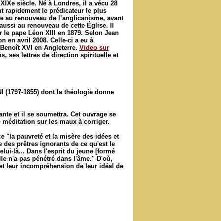
XIXe siècle. Né à Londres, il a vécu 28
t rapidement le prédicateur le plus
le au renouveau de l’anglicanisme, avant
 aussi au renouveau de cette Église. Il
ar le pape Léon XIII en 1879. Selon Jean
n en avril 2008. Celle-ci a eu à
Benoît XVI en Angleterre.
Video sur
 ses lettres de direction spirituelle et
I
(1797-1855) dont la théologie donne
ante et il se soumettra. Cet ouvrage se
 méditation sur les maux à corriger.
e "la pauvreté et la misère des idées et
 des prêtres ignorants de ce qu'est le
elui-là... Dans l'esprit du jeune [formé
lle n'a pas pénétré dans l'âme." D'où,
e et leur incompréhension de leur idéal de