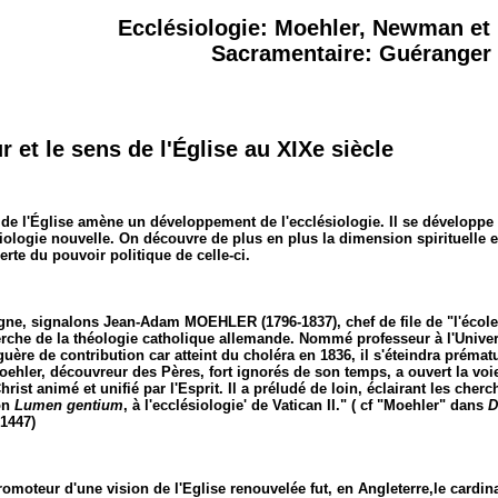
Ecclésiologie: Moehler, Newman et
Sacramentaire: Guéranger
 et le sens de l'Église au XIXe siècle
de l'Église amène un développement de l'ecclésiologie. Il se développe 
iologie nouvelle. On découvre de plus en plus la dimension spirituelle e
rte du pouvoir politique de celle-ci.
gne, signalons
Jean-Adam MOEHLER
(1796-1837), chef de file de "l'éco
erche de la théologie catholique allemande. Nommé professeur à l'Universi
uère de contribution car atteint du choléra en 1836, il s'éteindra prématur
ehler, découvreur des Pères, fort ignorés de son temps, a ouvert la voie à
rist animé et unifié par l'Esprit. Il a préludé de loin, éclairant les cher
on
Lumen gentium
, à l'ecclésiologie' de Vatican II." ( cf "Moehler" dans
D
 1447)
romoteur d'une vision de l'Eglise renouvelée fut, en Angleterre,le cardin