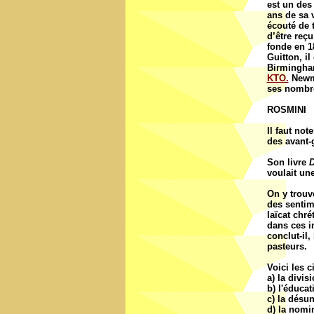
est un des
ans de sa 
écouté de 
d’être reçu
fonde en 18
Guitton, il
Birmingham
KTO.
Newma
ses nombre
ROSMINI
Il faut not
des avant-g
Son livre
D
voulait un
On y trouv
des sentim
laïcat chré
dans ces in
conclut-il,
pasteurs.
Voici les c
a) la divis
b) l'éducat
c) la désu
d) la nomi