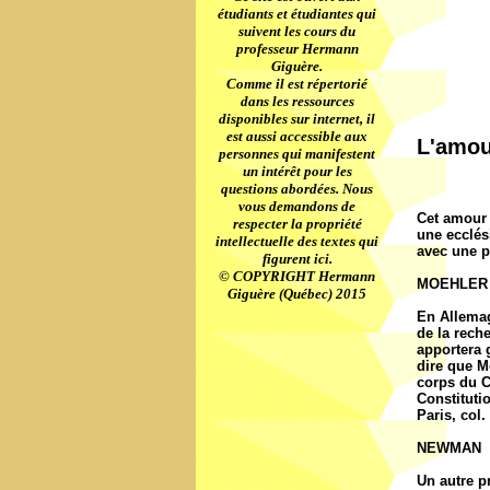
étudiants et étudiantes qui
suivent les cours du
professeur Hermann
Giguère.
Comme il est répertorié
dans les ressources
disponibles sur internet, il
est aussi accessible aux
L'amour
personnes qui manifestent
un intérêt pour les
questions abordées. Nous
vous demandons de
Cet amour 
respecter la propriété
une ecclés
intellectuelle des textes qui
avec une pe
figurent ici.
© COPYRIGHT Hermann
MOEHLER
Giguère (Québec) 2015
En Allema
de la rech
apportera g
dire que Mo
corps du Ch
Constituti
Paris, col.
NEWMAN
Un autre p