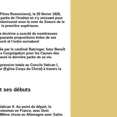
 Pères Rosminiens), le 20 février 1828,
partie de l'Institut en s'y unissant pour
e réunissnet sous le nom de
Soeurs de la
 la première supérieure.
la doctrine a suscité de nombreuses
uarante propositions tirées de ses
rel et l'ordre surnaturel
gée par le cardinal Ratzinger, futur Benoît
e la Congrégation pour les Causes des
assé la dernière partie de sa vie.
pression totale au Concile Vatican I,
r (Eglise Corps du Christ) à travers la
t ses débuts
tican II. Au point de départ, le
 Solesmes en France, avec
Dom
 Même chose en Allemagne avec Sailer.