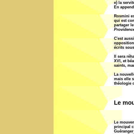
e) la servi
En appendi
Rosmini es
qui est com
partager l
Providenc
C'est auss
opposition
écrits sous
Il sera réh
XVI, et bé
saints, man
La nouvelle
mais elle s
théologie d
Le mou
Le mouvemen
principal 
Guéranger